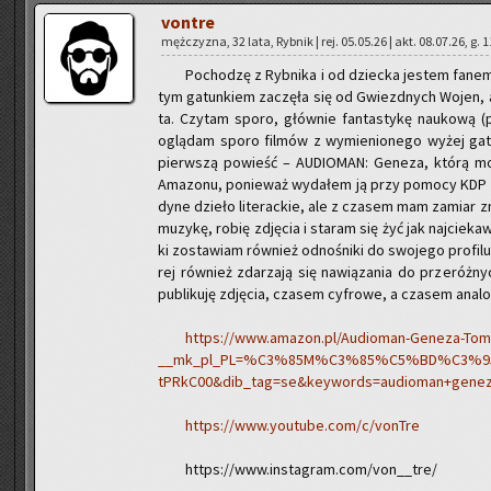
von­tre
męż­czy­zna, 32 lata, Ryb­nik | rej. 05.05.26 | akt. 08.07.26, g. 
Po­cho­dzę z Ryb­ni­ka i od dziec­ka je­stem fanem
tym ga­tun­kiem za­czę­ła się od Gwiezd­nych Wojen, a
ta. Czy­tam sporo, głów­nie fan­ta­sty­kę na­uko­wą (po
oglą­dam sporo fil­mów z wy­mie­nio­ne­go wyżej ga­
pierw­szą po­wieść – AU­DIO­MAN: Ge­ne­za, którą moż
Ama­zo­nu, po­nie­waż wy­da­łem ją przy po­mo­cy KDP (
dy­ne dzie­ło li­te­rac­kie, ale z cza­sem mam za­miar
mu­zy­kę, robię zdję­cia i sta­ram się żyć jak naj­cie­ka­
ki zo­sta­wiam rów­nież od­no­śni­ki do swo­je­go pro­f
rej rów­nież zda­rza­ją się na­wią­za­nia do prze­róż­ny
pu­bli­ku­ję zdję­cia, cza­sem cy­fro­we, a cza­sem ana­l
https://www.amazon.pl/Audioman-Geneza-Tom
__mk_pl_PL=%C3%85M%C3%85%C5%BD%C3%95%C3%
tPRkC00&dib_tag=se&keywords=audioman+genez
https://www.youtube.com/c/vonTre
https://www.instagram.com/von__tre/