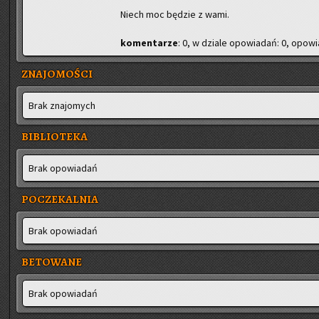
Niech moc bę­dzie z wami.
ko­men­ta­rze
: 0, w dzia­le opo­wia­dań: 0, opo­wia
ZNAJOMOŚCI
Brak zna­jo­mych
BIBLIOTEKA
Brak opo­wia­dań
POCZEKALNIA
Brak opo­wia­dań
BETOWANE
Brak opo­wia­dań