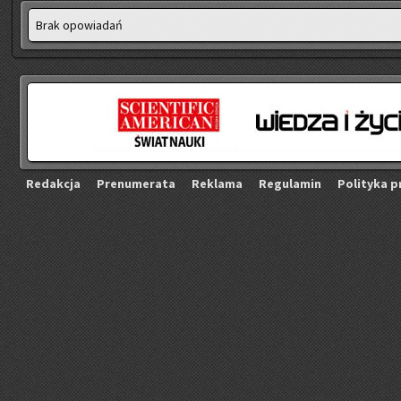
Brak opo­wia­dań
Re­dak­cja
Pre­nu­me­ra­ta
Re­kla­ma
Re­gu­la­min
Po­li­ty­ka p