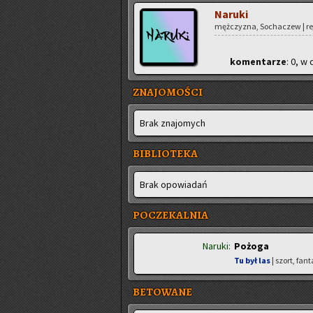
Na­ru­ki
męż­czy­zna, So­cha­czew | rej
ko­men­ta­rze
: 0, w 
ZNAJOMOŚCI
Brak zna­jo­mych
BIBLIOTEKA
Brak opo­wia­dań
POCZEKALNIA
Naruki:
Pożoga
Tu był las
| szort, fan
BETOWANE