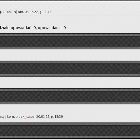
. 20.05.18 | akt. 05.02.22, g. 11:42
dzia­le opo­wia­dań: 0, opo­wia­da­nia: 0
tasy | kom.
black_cape
| 20.01.22, g. 15:39