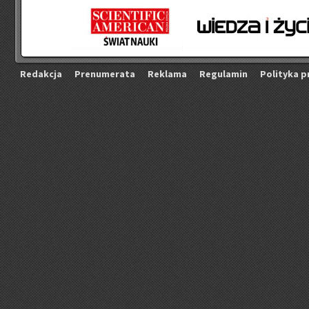
Re­dak­cja
Pre­nu­me­ra­ta
Re­kla­ma
Re­gu­la­min
Po­li­ty­ka p