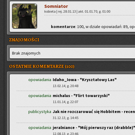
Som­nia­tor
ko­bie­ta | rej. 28.01.13 | akt. 01.01.70, g. 01:00
ko­men­ta­rze
: 100, w dzia­le opo­wia­dań: 89, opo
ZNAJOMOŚCI
Brak zna­jo­mych
OSTATNIE KOMENTARZE (100)
opowiadania
Idaho_Iowa - "Kryształowy Las"
13.02.14, g. 20:48
opowiadania
michalus - "Flirt towarzyski"
11.01.14, g. 22:07
publicystyka
Jak nie rozczarować się Hobbitem - rec
31.12.13, g. 14:45
opowiadania
jeralniance - "Mój pierwszy raz (drabble)
12.08.13, g. 23:46