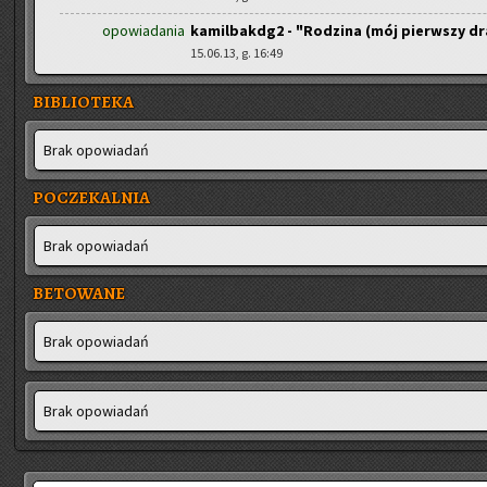
opowiadania
kamilbakdg2 - "Rodzina (mój pierwszy dr
15.06.13, g. 16:49
BIBLIOTEKA
Brak opo­wia­dań
POCZEKALNIA
Brak opo­wia­dań
BETOWANE
Brak opo­wia­dań
Brak opo­wia­dań