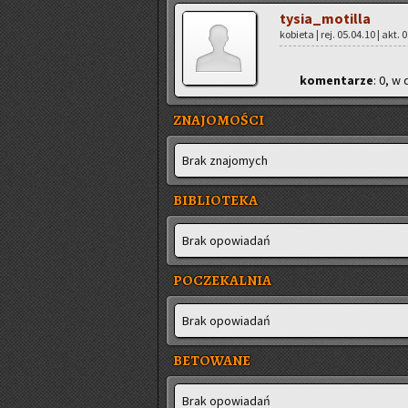
ty­sia­_mo­til­la
ko­bie­ta | rej. 05.04.10 | akt.
ko­men­ta­rze
: 0, w 
ZNAJOMOŚCI
Brak zna­jo­mych
BIBLIOTEKA
Brak opo­wia­dań
POCZEKALNIA
Brak opo­wia­dań
BETOWANE
Brak opo­wia­dań