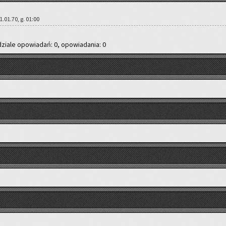
 01.01.70, g. 01:00
dzia­le opo­wia­dań: 0, opo­wia­da­nia: 0