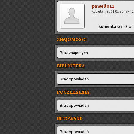
pa­wel­lo­11
ko­bie­ta | rej. 01.01.70 | akt.
ko­men­ta­rze
: 0, w 
ZNAJOMOŚCI
Brak zna­jo­mych
BIBLIOTEKA
Brak opo­wia­dań
POCZEKALNIA
Brak opo­wia­dań
BETOWANE
Brak opo­wia­dań