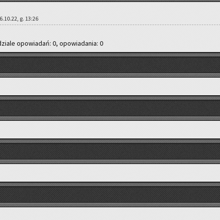
 26.10.22, g. 13:26
dzia­le opo­wia­dań: 0, opo­wia­da­nia: 0