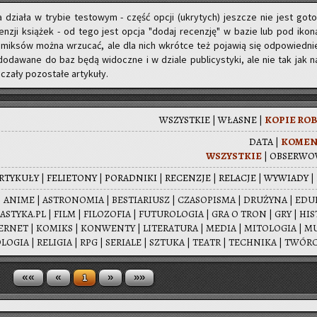
nia dzia­ła w try­bie te­sto­wym - część opcji (ukry­tych) jesz­cze nie jest go­to
cen­zji ksią­żek - od tego jest opcja "dodaj re­cen­zję" w bazie lub pod ikon
 i ko­mik­sów można wrzu­cać, ale dla nich wkrót­ce też po­ja­wią się od­po­wied­ni
o­da­wa­ne do baz będą wi­docz­ne i w dzia­le pu­bli­cy­sty­ki, ale nie tak jak n
cza­ły po­zo­sta­łe ar­ty­ku­ły.
WSZYST­KIE
|
WŁA­SNE
|
KOPIE RO­B
DATA
|
KO­MEN
WSZYST­KIE
|
OB­SER­WO
R­TY­KU­ŁY
|
FE­LIE­TO­NY
|
PO­RAD­NI­KI
|
RE­CEN­ZJE
|
RE­LA­CJE
|
WY­WIA­DY
|
 ANIME | ASTRO­NO­MIA | BE­STIA­RIUSZ | CZA­SO­PI­SMA | DRU­ŻY­NA | EDU­
TYKA.PL | FILM | FI­LO­ZO­FIA | FU­TU­RO­LO­GIA | GRA O TRON | GRY | HI­S
­NET | KO­MIKS | KON­WEN­TY | LI­TE­RA­TU­RA | MEDIA | MI­TO­LO­GIA | MU
O­GIA | RE­LI­GIA | RPG | SE­RIA­LE | SZTU­KA | TEATR | TECH­NI­KA | TWÓR
««
«
»
»»
1