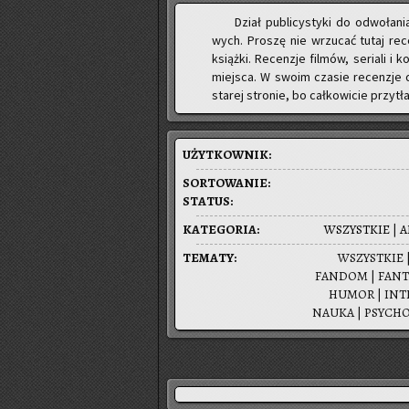
Dział pu­bli­cy­sty­ki do od­wo­ła­
wych. Pro­szę nie wrzu­cać tutaj re­
książ­ki. Re­cen­zje fil­mów, se­ria­li
miej­sca. W swoim cza­sie re­cen­zje d
sta­rej stro­nie, bo cał­ko­wi­cie przy­tła­
UŻYT­KOW­NIK:
SOR­TO­WA­NIE:
STA­TUS:
KA­TE­GO­RIA:
WSZYST­KIE
|
A
TE­MA­TY:
WSZYST­KIE |
FAN­DOM | FANTAS
HUMOR | IN­TER
NAUKA | PSY­CHO­L