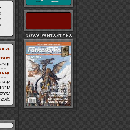
­
ą
e
a
NOWA FANTASTYKA
O­CZE
­TARZ
­WA­NE
INNE
KA­CJA
TO­RIA
­ZY­KA
­CZOŚĆ