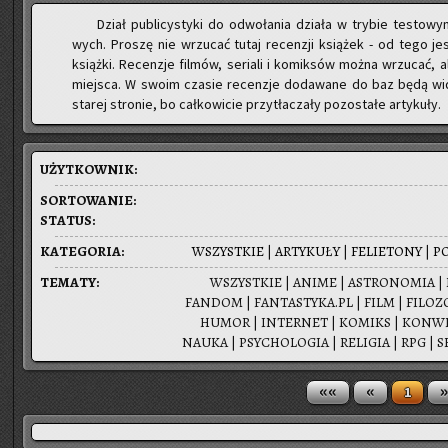
Dział pu­bli­cy­sty­ki do od­wo­ła­nia dzia­ła w try­bie te­sto­
wych. Pro­szę nie wrzu­cać tutaj re­cen­zji ksią­żek - od tego j
książ­ki. Re­cen­zje fil­mów, se­ria­li i ko­mik­sów można wrzu­cać, 
miej­sca. W swoim cza­sie re­cen­zje do­da­wa­ne do baz będą wi­doc
sta­rej stro­nie, bo cał­ko­wi­cie przy­tła­cza­ły po­zo­sta­łe ar­ty­ku­ły.
UŻYT­KOW­NIK:
SOR­TO­WA­NIE:
STA­TUS:
KA­TE­GO­RIA:
WSZYST­KIE
|
AR­TY­KU­ŁY
|
FE­LIE­TO­NY
|
PO
TE­MA­TY:
WSZYST­KIE | ANIME | ASTRO­NO­MIA | BE
FAN­DOM | FANTASTYKA.PL | FILM | FI­LO­ZO­
HUMOR | IN­TER­NET | KO­MIKS | KON­WEN­
NAUKA | PSY­CHO­LO­GIA | RE­LI­GIA | RPG | 
««
«
»
1