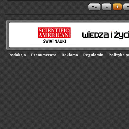
««
«
»
1
Re­dak­cja
Pre­nu­me­ra­ta
Re­kla­ma
Re­gu­la­min
Po­li­ty­ka p