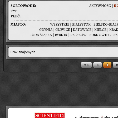
SOR­TO­WA­NIE:
AK­TYW­NOŚĆ
|
KO
TYP:
PŁEĆ:
MIA­STO:
WSZYST­KIE
|
BIA­ŁY­STOK
|
BIEL­SKO-BIA­Ł
GDY­NIA
|
GLI­WI­CE
|
KA­TO­WI­CE
|
KIEL­CE
|
KRA­
RUDA ŚLĄ­SKA
|
RYB­NIK
|
RZE­SZÓW
|
SO­SNO­WIEC
|
SZ
Brak znajomych
««
«
»
1