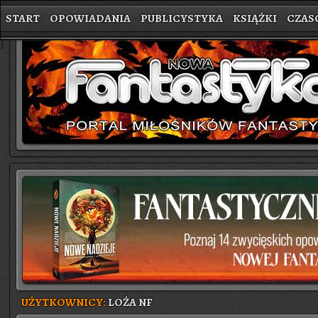
START
OPOWIADANIA
PUBLICYSTYKA
KSIĄŻKI
CZAS
}
UŻYTKOWNICY:
LOŻA NF