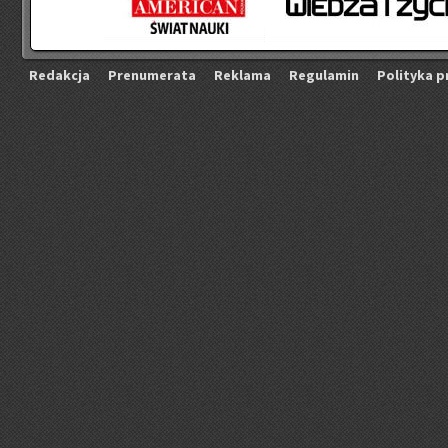
Re­dak­cja
Pre­nu­me­ra­ta
Re­kla­ma
Re­gu­la­min
Po­li­ty­ka p