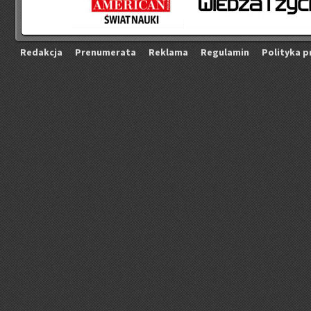
Re­dak­cja
Pre­nu­me­ra­ta
Re­kla­ma
Re­gu­la­min
Po­li­ty­ka p