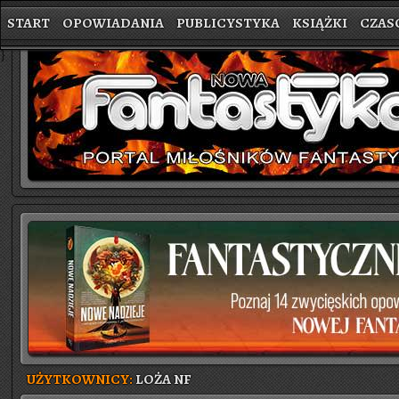
START
OPOWIADANIA
PUBLICYSTYKA
KSIĄŻKI
CZAS
}
UŻYTKOWNICY:
LOŻA NF