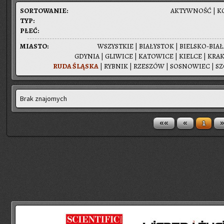
SOR­TO­WA­NIE:
AK­TYW­NOŚĆ
|
K
TYP:
PŁEĆ:
MIA­STO:
WSZYST­KIE
|
BIA­ŁY­STOK
|
BIEL­SKO-BIA­
GDY­NIA
|
GLI­WI­CE
|
KA­TO­WI­CE
|
KIEL­CE
|
KRA­
RUDA ŚLĄ­SKA
|
RYB­NIK
|
RZE­SZÓW
|
SO­SNO­WIEC
|
SZ
Brak znajomych
««
«
»
1