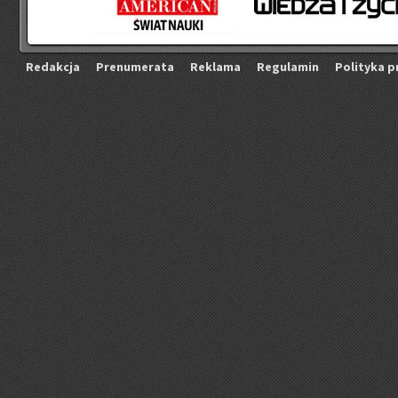
Re­dak­cja
Pre­nu­me­ra­ta
Re­kla­ma
Re­gu­la­min
Po­li­ty­ka p