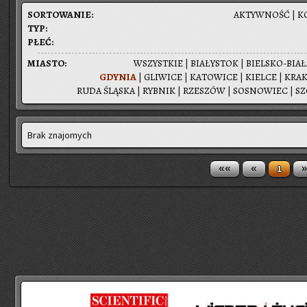
SOR­TO­WA­NIE:
AK­TYW­NOŚĆ
|
K
TYP:
PŁEĆ:
MIA­STO:
WSZYST­KIE
|
BIA­ŁY­STOK
|
BIEL­SKO-BIA­
GDY­NIA
|
GLI­WI­CE
|
KA­TO­WI­CE
|
KIEL­CE
|
KRA­
RUDA ŚLĄ­SKA
|
RYB­NIK
|
RZE­SZÓW
|
SO­SNO­WIEC
|
SZ
Brak znajomych
««
«
»
1