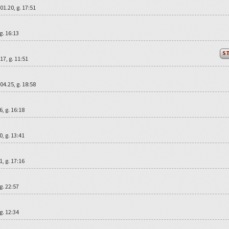
.01.20, g. 17:51
 g. 16:13
S
.17, g. 11:51
.04.25, g. 18:58
16, g. 16:18
20, g. 13:41
21, g. 17:16
 g. 22:57
 g. 12:34