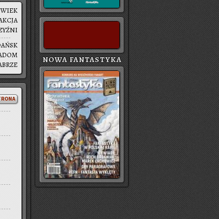
|
WIEK
AK­CJA
ZYŹ­NI
DAŃSK
ADOM
NOWA FANTASTYKA
A­BRZE
TRONA