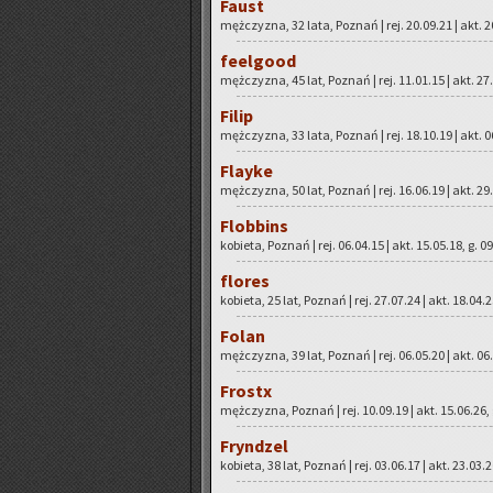
Faust
męż­czy­zna, 32 lata, Po­znań | rej. 20.09.21 | akt. 2
fe­el­go­od
męż­czy­zna, 45 lat, Po­znań | rej. 11.01.15 | akt. 27
Filip
męż­czy­zna, 33 lata, Po­znań | rej. 18.10.19 | akt. 0
Flay­ke
męż­czy­zna, 50 lat, Po­znań | rej. 16.06.19 | akt. 29
Flob­bins
ko­bie­ta, Po­znań | rej. 06.04.15 | akt. 15.05.18, g. 0
flo­res
ko­bie­ta, 25 lat, Po­znań | rej. 27.07.24 | akt. 18.04.
Folan
męż­czy­zna, 39 lat, Po­znań | rej. 06.05.20 | akt. 06
Fro­stx
męż­czy­zna, Po­znań | rej. 10.09.19 | akt. 15.06.26,
Fryn­dzel
ko­bie­ta, 38 lat, Po­znań | rej. 03.06.17 | akt. 23.03.