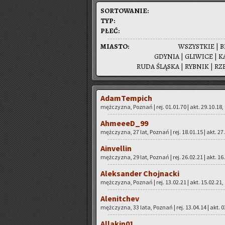
SOR­TO­WA­NIE:
TYP:
PŁEĆ:
MIA­STO:
WSZYST­KIE
|
B
GDY­NIA
|
GLI­WI­CE
|
KA
RUDA ŚLĄ­SKA
|
RYB­NIK
|
RZ
Adam­Tem­pich
męż­czy­zna, Po­znań | rej. 01.01.70 | akt. 29.10.18,
Ah­me­eeD_99
męż­czy­zna, 27 lat, Po­znań | rej. 18.01.15 | akt. 27
Ainvel­lin
męż­czy­zna, 29 lat, Po­znań | rej. 26.02.21 | akt. 16
Alek­san­der Choj­nac­ki
męż­czy­zna, Po­znań | rej. 13.02.21 | akt. 15.02.21,
Ale­nit­chev
męż­czy­zna, 33 lata, Po­znań | rej. 13.04.14 | akt. 0
Al­la­ki­n01