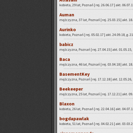
ko­bie­ta, 29 lat, Po­znań | rej. 26.06.17 | akt. 06.07.
Auman
męż­czy­zna, 37 lat, Po­znań | rej. 25.03.15 | akt. 18
Au­rin­ko
ko­bie­ta, Po­znań | rej. 05.02.17 | akt. 24.09.18, g. 2
ba­bicz
męż­czy­zna, Po­znań | rej. 27.04.15 | akt. 01.05.15,
Baca
męż­czy­zna, 46 lat, Po­znań | rej. 03.04.18 | akt. 18
Ba­se­ment­Key
męż­czy­zna, Po­znań | rej. 17.12.18 | akt. 12.05.26,
Be­eke­eper
męż­czy­zna, 25 lat, Po­znań | rej. 17.12.21 | akt. 09
Bla­xon
ko­bie­ta, 26 lat, Po­znań | rej. 22.04.16 | akt. 04.07.
bog­da­paw­lak
ko­bie­ta, 51 lat, Po­znań | rej. 04.02.21 | akt. 03.03.