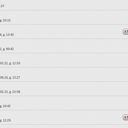
8:37
 g. 20:13
S
16, g. 13:43
22, g. 00:42
.02.22, g. 12:20
.06.26, g. 13:27
.02.23, g. 23:58
 g. 20:43
S
 g. 12:29