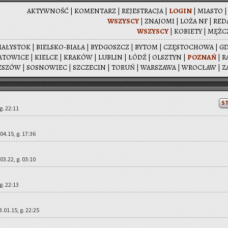
AK­TYW­NOŚĆ
|
KO­MEN­TARZ
|
RE­JE­STRA­CJA
|
LOGIN
|
MIA­STO
WSZY­SCY
|
ZNA­JO­MI
|
LOŻA NF
|
RE­D
WSZY­SCY
|
KO­BIE­TY
|
MĘŻ­C
IA­ŁY­STOK
|
BIEL­SKO-BIA­ŁA
|
BYD­GOSZCZ
|
BYTOM
|
CZĘ­STO­CHO­WA
|
G
­TO­WI­CE
|
KIEL­CE
|
KRA­KÓW
|
LU­BLIN
|
ŁÓDŹ
|
OLSZ­TYN
|
PO­ZNAŃ
|
R
E­SZÓW
|
SO­SNO­WIEC
|
SZCZE­CIN
|
TORUŃ
|
WAR­SZA­WA
|
WRO­CŁAW
|
Z
S
 g. 22:11
.04.15, g. 17:36
.03.22, g. 03:10
 g. 22:13
3.01.15, g. 22:25