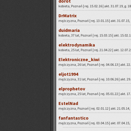
dorot
ko­bie­ta, Po­znań | rej. 15.02.16 | akt. 31.07.19, g. 1
DrMa­trix
męż­czy­zna, Po­znań | rej. 13.01.15 | akt. 31.07.15,
du­id­ma­ria
ko­bie­ta, 37 lat, Po­znań | rej. 15.03.15 | akt. 15.02.
elek­tro­dy­na­mi­ka
ko­bie­ta, 25 lat, Po­znań | rej. 21.04.22 | akt. 12.07.
Elek­tro­nicz­ne­_ki­wi
męż­czy­zna, 26 lat, Po­znań | rej. 04.06.13 | akt. 22
el­jo­t1994
męż­czy­zna, 31 lat, Po­znań | rej. 10.06.26 | akt. 29
el­pro­phe­tov
męż­czy­zna, 25 lat, Po­znań | rej. 05.01.22 | akt. 17
Es­tel­Nad
męż­czy­zna, Po­znań | rej. 02.01.12 | akt. 21.05.14,
fan­fan­ta­sti­co
męż­czy­zna, Po­znań | rej. 03.04.15 | akt. 07.04.15,