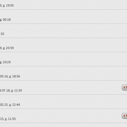
20, g. 19:05
 g. 00:18
9:52
19, g. 20:59
 g. 20:29
.05.16, g. 18:56
S
9.07.18, g. 11:30
.02.23, g. 12:44
S
.15, g. 11:55