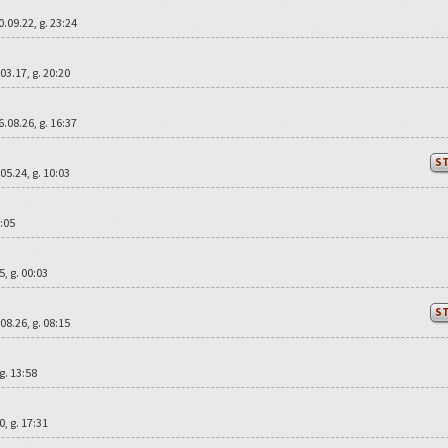
0.09.22, g. 23:24
.03.17, g. 20:20
6.08.26, g. 16:37
S
.05.24, g. 10:03
9:05
25, g. 00:03
S
.08.26, g. 08:15
 g. 13:58
20, g. 17:31