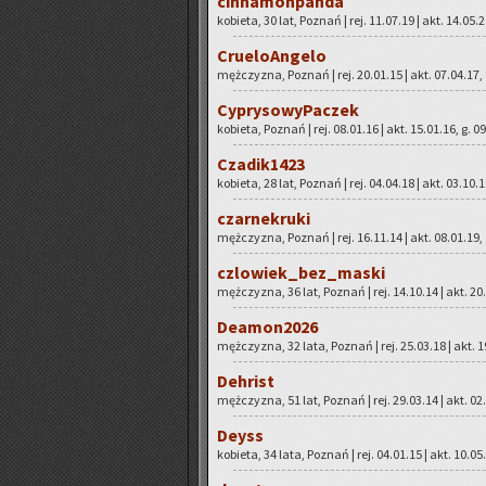
cin­na­mon­pan­da
ko­bie­ta, 30 lat, Po­znań | rej. 11.07.19 | akt. 14.05.
Cru­elo­An­ge­lo
męż­czy­zna, Po­znań | rej. 20.01.15 | akt. 07.04.17,
Cy­pry­so­wy­Pa­czek
ko­bie­ta, Po­znań | rej. 08.01.16 | akt. 15.01.16, g. 0
Cza­di­k1423
ko­bie­ta, 28 lat, Po­znań | rej. 04.04.18 | akt. 03.10.
czar­ne­kru­ki
męż­czy­zna, Po­znań | rej. 16.11.14 | akt. 08.01.19,
czlo­wiek_bez­_ma­ski
męż­czy­zna, 36 lat, Po­znań | rej. 14.10.14 | akt. 20
De­amo­n2026
męż­czy­zna, 32 lata, Po­znań | rej. 25.03.18 | akt. 1
Deh­rist
męż­czy­zna, 51 lat, Po­znań | rej. 29.03.14 | akt. 02
Deyss
ko­bie­ta, 34 lata, Po­znań | rej. 04.01.15 | akt. 10.05