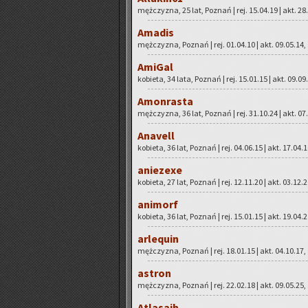
męż­czy­zna, 25 lat, Po­znań | rej. 15.04.19 | akt. 28
Ama­dis
męż­czy­zna, Po­znań | rej. 01.04.10 | akt. 09.05.14,
Ami­Gal
ko­bie­ta, 34 lata, Po­znań | rej. 15.01.15 | akt. 09.09
Amon­ra­sta
męż­czy­zna, 36 lat, Po­znań | rej. 31.10.24 | akt. 07
Ana­vell
ko­bie­ta, 36 lat, Po­znań | rej. 04.06.15 | akt. 17.04.
anie­ze­xe
ko­bie­ta, 27 lat, Po­znań | rej. 12.11.20 | akt. 03.12.
ani­morf
ko­bie­ta, 36 lat, Po­znań | rej. 15.01.15 | akt. 19.04.
ar­le­qu­in
męż­czy­zna, Po­znań | rej. 18.01.15 | akt. 04.10.17,
astron
męż­czy­zna, Po­znań | rej. 22.02.18 | akt. 09.05.25,
Atla­sa­ih