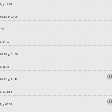
17, g. 19:03
.08.15, g. 02:06
1:03
 g. 14:10
.01.19, g. 01:00
 g. 15:37
S
.01.22, g. 11:47
16, g. 13:54
S
21, g. 08:58