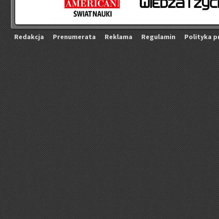
Re­dak­cja
Pre­nu­me­ra­ta
Re­kla­ma
Re­gu­la­min
Po­li­ty­ka p