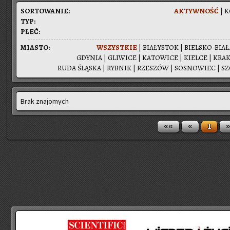
SOR­TO­WA­NIE:
AK­TYW­NOŚĆ
|
K
TYP:
PŁEĆ:
MIA­STO:
WSZYST­KIE
|
BIA­ŁY­STOK
|
BIEL­SKO-BIA­
GDY­NIA
|
GLI­WI­CE
|
KA­TO­WI­CE
|
KIEL­CE
|
KRA­
RUDA ŚLĄ­SKA
|
RYB­NIK
|
RZE­SZÓW
|
SO­SNO­WIEC
|
SZ
Brak znajomych
««
«
»
1