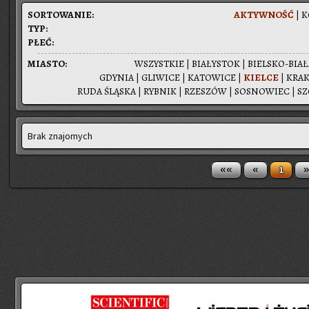
SOR­TO­WA­NIE:
AK­TYW­NOŚĆ
|
K
TYP:
PŁEĆ:
MIA­STO:
WSZYST­KIE
|
BIA­ŁY­STOK
|
BIEL­SKO-BIA­
GDY­NIA
|
GLI­WI­CE
|
KA­TO­WI­CE
|
KIEL­CE
|
KRA­
RUDA ŚLĄ­SKA
|
RYB­NIK
|
RZE­SZÓW
|
SO­SNO­WIEC
|
SZ
Brak znajomych
««
«
»
1