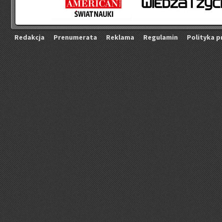
Re­dak­cja
Pre­nu­me­ra­ta
Re­kla­ma
Re­gu­la­min
Po­li­ty­ka p