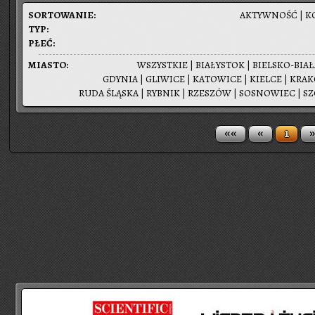
SOR­TO­WA­NIE:
AK­TYW­NOŚĆ
|
K
TYP:
PŁEĆ:
MIA­STO:
WSZYST­KIE
|
BIA­ŁY­STOK
|
BIEL­SKO-BIA­
GDY­NIA
|
GLI­WI­CE
|
KA­TO­WI­CE
|
KIEL­CE
|
KRA­
RUDA ŚLĄ­SKA
|
RYB­NIK
|
RZE­SZÓW
|
SO­SNO­WIEC
|
SZ
««
«
»
1