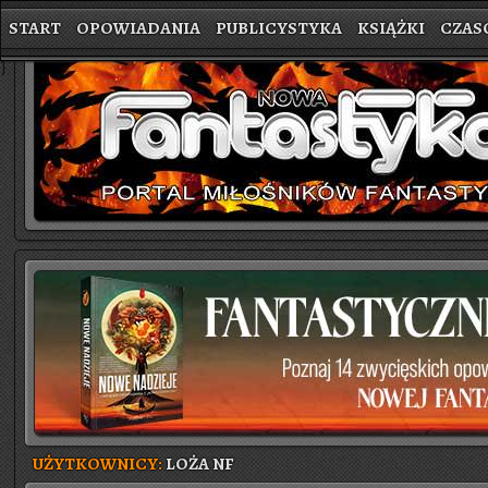
START
OPOWIADANIA
PUBLICYSTYKA
KSIĄŻKI
CZAS
}
UŻYTKOWNICY:
LOŻA NF