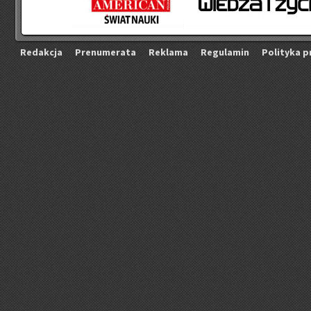
Re­dak­cja
Pre­nu­me­ra­ta
Re­kla­ma
Re­gu­la­min
Po­li­ty­ka p