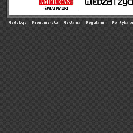
Re­dak­cja
Pre­nu­me­ra­ta
Re­kla­ma
Re­gu­la­min
Po­li­ty­ka p