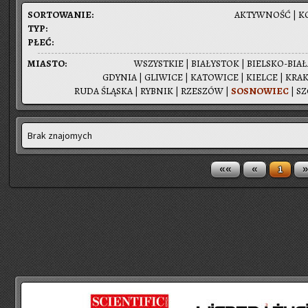
SOR­TO­WA­NIE:
AK­TYW­NOŚĆ
|
K
TYP:
PŁEĆ:
MIA­STO:
WSZYST­KIE
|
BIA­ŁY­STOK
|
BIEL­SKO-BIA­
GDY­NIA
|
GLI­WI­CE
|
KA­TO­WI­CE
|
KIEL­CE
|
KRA­
RUDA ŚLĄ­SKA
|
RYB­NIK
|
RZE­SZÓW
|
SO­SNO­WIEC
|
SZ
Brak znajomych
««
«
»
1