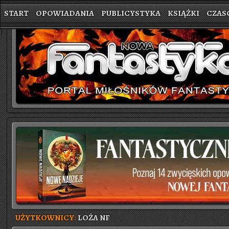
START
OPOWIADANIA
PUBLICYSTYKA
KSIĄŻKI
CZAS
}
UŻYTKOWNICY:
LOŻA NF