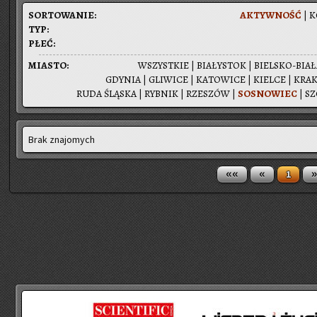
SOR­TO­WA­NIE:
AK­TYW­NOŚĆ
|
K
TYP:
PŁEĆ:
MIA­STO:
WSZYST­KIE
|
BIA­ŁY­STOK
|
BIEL­SKO-BIA­
GDY­NIA
|
GLI­WI­CE
|
KA­TO­WI­CE
|
KIEL­CE
|
KRA­
RUDA ŚLĄ­SKA
|
RYB­NIK
|
RZE­SZÓW
|
SO­SNO­WIEC
|
SZ
Brak znajomych
««
«
»
1