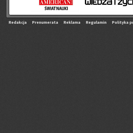
Re­dak­cja
Pre­nu­me­ra­ta
Re­kla­ma
Re­gu­la­min
Po­li­ty­ka p