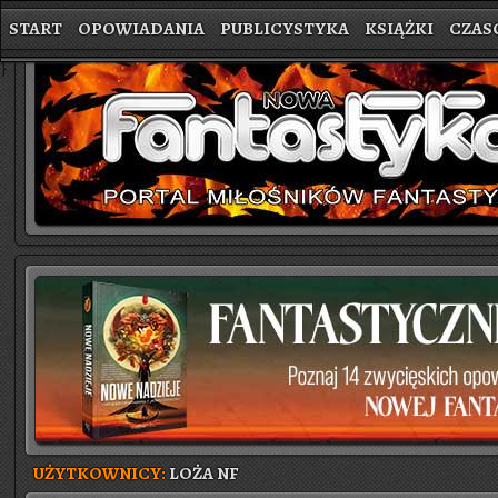
START
OPOWIADANIA
PUBLICYSTYKA
KSIĄŻKI
CZAS
}
UŻYTKOWNICY:
LOŻA NF