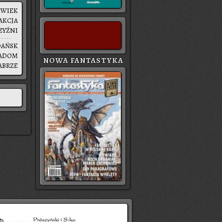
|
WIEK
AK­CJA
ZYŹ­NI
DAŃSK
ADOM
NOWA FANTASTYKA
A­BRZE