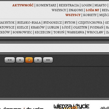
AK­TYW­NOŚĆ
|
KO­MEN­TARZ
|
RE­JE­STRA­CJA
|
LOGIN
|
MIA­STO
WSZY­SCY
|
ZNA­JO­MI
|
LOŻA NF
|
RE­D
WSZY­SCY
|
KO­BIE­TY
|
MĘŻ­C
IA­ŁY­STOK
|
BIEL­SKO-BIA­ŁA
|
BYD­GOSZCZ
|
BYTOM
|
CZĘ­STO­CHO­WA
|
G
A­TO­WI­CE
|
KIEL­CE
|
KRA­KÓW
|
LU­BLIN
|
ŁÓDŹ
|
OLSZ­TYN
|
PO­ZNAŃ
|
R
E­SZÓW
|
SO­SNO­WIEC
|
SZCZE­CIN
|
TORUŃ
|
WAR­SZA­WA
|
WRO­CŁAW
|
Z
««
«
»
»»
1