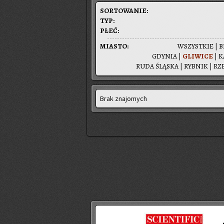
SOR­TO­WA­NIE:
TYP:
PŁEĆ:
MIA­STO:
WSZYST­KIE
|
B
GDY­NIA
|
GLI­WI­CE
|
K
RUDA ŚLĄ­SKA
|
RYB­NIK
|
RZ
Brak znajomych