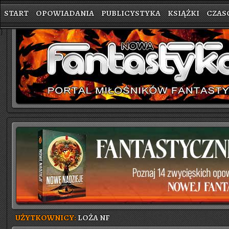
START
OPOWIADANIA
PUBLICYSTYKA
KSIĄŻKI
CZAS
}
UŻYTKOWNICY:
LOŻA NF