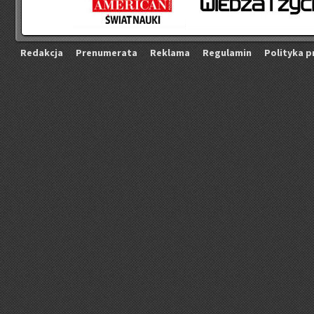
Re­dak­cja
Pre­nu­me­ra­ta
Re­kla­ma
Re­gu­la­min
Po­li­ty­ka p