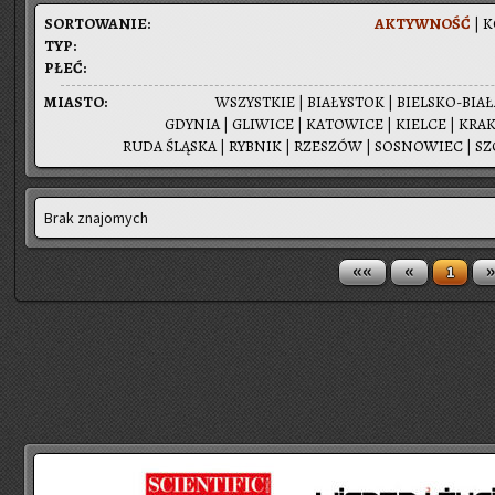
SOR­TO­WA­NIE:
AK­TYW­NOŚĆ
|
K
TYP:
PŁEĆ:
MIA­STO:
WSZYST­KIE
|
BIA­ŁY­STOK
|
BIEL­SKO-BIA­
GDY­NIA
|
GLI­WI­CE
|
KA­TO­WI­CE
|
KIEL­CE
|
KRA­
RUDA ŚLĄ­SKA
|
RYB­NIK
|
RZE­SZÓW
|
SO­SNO­WIEC
|
SZ
Brak znajomych
««
«
»
1