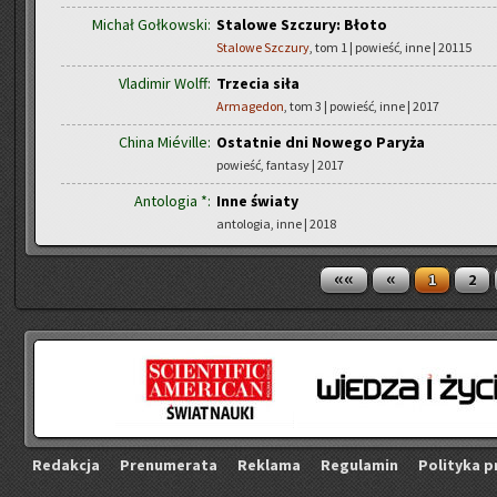
Michał Gołkowski:
Stalowe Szczury: Błoto
Stalowe Szczury
, tom 1 | powieść, inne | 20115
Vladimir Wolff:
Trzecia siła
Armagedon
, tom 3 | powieść, inne | 2017
China Miéville:
Ostatnie dni Nowego Paryża
powieść, fantasy | 2017
Antologia *:
Inne światy
antologia, inne | 2018
««
«
1
2
Re­dak­cja
Pre­nu­me­ra­ta
Re­kla­ma
Re­gu­la­min
Po­li­ty­ka p