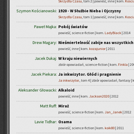
Skrzydła Czasu
, tom 2 | powieść, inne | kom.
Kosci
Szymon Kościanowski:
1920 - W Służbie Nieba i Ojczyzny
Skrzydła Czasu
, tom 1 | powieść, inne | kom.
Kosci
Paweł Majka:
Pokój światów
powieść, science-fiction | kom.
LadyBlack
| 2014
Drew Magary:
Nieśmiertelność zabije nas wszystkich
powieść, inne | kom.
kozajunior
| 2011
Jacek Dukaj:
W kraju niewiernych
zbiór opowiadań, science-fiction | kom.
Finkla
| 20
Jacek Piekara:
Ja inkwizytor. Głód i pragnienie
Ja inkwizytor.
, tom 4 | zbiór opowiadań, fantasy |
Aleksander Głowacki:
Alkaloid
powieść, inne | kom.
Jackson2020
| 2012
Matt Ruff:
Miraż
powieść, science-fiction | kom.
Jan_Janek
| 2012
Lavie Tidhar:
Osama
powieść, science-fiction | kom.
koik80
| 2011