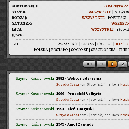
SOR­TO­WA­NIE:
KO­MEN­TARZ
STA­TUS:
WSZYST­KIE
|
NO­WO­Ś
RO­DZAJ:
WSZYST­KIE
|
PO­WIE­ŚCI
GA­TU­NEK:
WSZYST­
LATA:
WSZYST­KIE
|
1800-1
JĘZYK:
TAG:
WSZYST­KIE
|
GROZA
|
HARD SF
|
HI­STO­
POL­SKA
|
PO­STA­PO
|
SOCJO SF
|
SPACE OPERA
|
THRIL
««
«
1
2
Szymon Kościanowski:
1991 - Wektor uderzenia
Skrzydła Czasu
, tom 5 | powieść, inne | kom.
Kosci
Szymon Kościanowski:
1966 - Protokół Valkyrie
Skrzydła Czasu
, tom 4 | powieść, inne | kom.
Kosci
Szymon Kościanowski:
1953 - Cień Tunguski
Skrzydła Czasu
, tom 3 | powieść, inne | kom.
Kosci
Szymon Kościanowski:
1945 - Anioł Zagłady