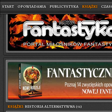
START
OPOWIADANIA
PUBLICYSTYKA
KSIĄŻKI
CZAS
}
KSIĄŻKI:
HISTORIA ALTERNATYWNA (51)