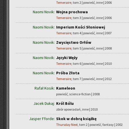
Temeraire
, tom 2 | powieść, inne | 2006
Naomi Novik:
Wojna prochowa
Temeraire
, tom 3 | powieść, inne | 2006
Naomi Novik:
Imperium Kości Słoniowej
Temeraire
, tom 4 | powieść, inne | 2007
Naomi Novik:
Zwycięstwo Orłów
Temeraire
, tom 5 | powieść, inne | 2008
Naomi Novik:
Języki Węży
Temeraire
, tom 6 | powieść, inne | 2010
Naomi Novik:
Próba Złota
Temeraire
, tom 7 | powieść, inne | 2012
Rafał Kosik:
Kameleon
powieść, science-fiction | 2008
Jacek Dukaj:
Król Bólu
zbiór opowiadań, inne | 2010
Jasper Fforde:
Skok w dobrą książkę
Thursday Next
, tom 2 | powieść, fantasy | 2002