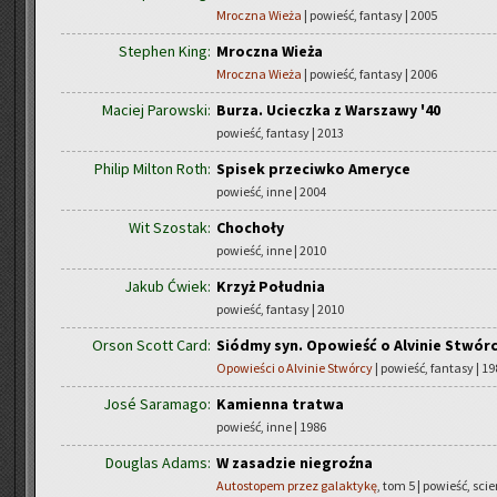
Mroczna Wieża
| powieść, fantasy | 2005
Stephen King:
Mroczna Wieża
Mroczna Wieża
| powieść, fantasy | 2006
Maciej Parowski:
Burza. Ucieczka z Warszawy '40
powieść, fantasy | 2013
Philip Milton Roth:
Spisek przeciwko Ameryce
powieść, inne | 2004
Wit Szostak:
Chochoły
powieść, inne | 2010
Jakub Ćwiek:
Krzyż Południa
powieść, fantasy | 2010
Orson Scott Card:
Siódmy syn. Opowieść o Alvinie Stwór
Opowieści o Alvinie Stwórcy
| powieść, fantasy | 1
José Saramago:
Kamienna tratwa
powieść, inne | 1986
Douglas Adams:
W zasadzie niegroźna
Autostopem przez galaktykę
, tom 5 | powieść, scie