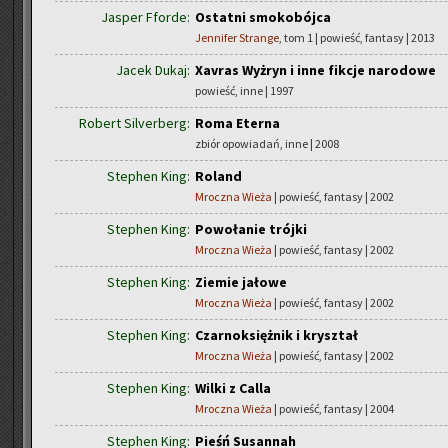
Jasper Fforde:
Ostatni smokobójca
Jennifer Strange
, tom 1 | powieść, fantasy | 2013
Jacek Dukaj:
Xavras Wyżryn i inne fikcje narodowe
powieść, inne | 1997
Robert Silverberg:
Roma Eterna
zbiór opowiadań, inne | 2008
Stephen King:
Roland
Mroczna Wieża
| powieść, fantasy | 2002
Stephen King:
Powołanie trójki
Mroczna Wieża
| powieść, fantasy | 2002
Stephen King:
Ziemie jałowe
Mroczna Wieża
| powieść, fantasy | 2002
Stephen King:
Czarnoksiężnik i kryształ
Mroczna Wieża
| powieść, fantasy | 2002
Stephen King:
Wilki z Calla
Mroczna Wieża
| powieść, fantasy | 2004
Stephen King:
Pieśń Susannah