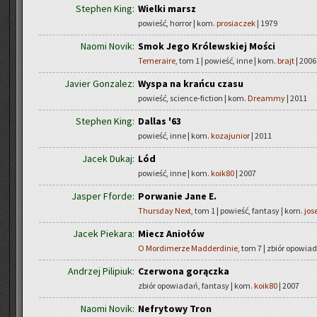
Stephen King:
Wielki marsz
powieść, horror | kom.
prosiaczek
| 1979
Naomi Novik:
Smok Jego Królewskiej Mości
Temeraire
, tom 1 | powieść, inne | kom.
brajt
| 2006
Javier Gonzalez:
Wyspa na krańcu czasu
powieść, science-fiction | kom.
Dreammy
| 2011
Stephen King:
Dallas '63
powieść, inne | kom.
kozajunior
| 2011
Jacek Dukaj:
Lód
powieść, inne | kom.
koik80
| 2007
Jasper Fforde:
Porwanie Jane E.
Thursday Next
, tom 1 | powieść, fantasy | kom.
jos
Jacek Piekara:
Miecz Aniołów
O Mordimerze Madderdinie
, tom 7 | zbiór opowia
Andrzej Pilipiuk:
Czerwona gorączka
zbiór opowiadań, fantasy | kom.
koik80
| 2007
Naomi Novik:
Nefrytowy Tron