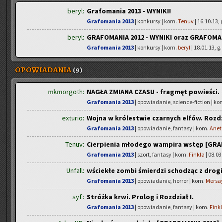
beryl:
Grafomania 2013 - WYNIKI!
Grafomania 2013
| konkursy | kom.
Tenuv
| 16.10.13, 
beryl:
GRAFOMANIA 2012 - WYNIKI oraz GRAFOMA
Grafomania 2013
| konkursy | kom.
beryl
| 18.01.13, g
OPOWIADANIA
(9)
mkmorgoth:
NAGŁA ZMIANA CZASU - fragmęt powieści.
Grafomania 2013
| opowiadanie, science-fiction | k
exturio:
Wojna w królestwie czarnych elfów. Rozd
Grafomania 2013
| opowiadanie, fantasy | kom.
Anet
Tenuv:
Cierpienia młodego wampira wstęp [GRA
Grafomania 2013
| szort, fantasy | kom.
Finkla
| 08.03
Unfall:
wściekłe zombi śmierdzi schodząc z drogi
Grafomania 2013
| opowiadanie, horror | kom.
Mersa
syf.:
Stróżka krwi. Prolog i Rozdział I.
Grafomania 2013
| opowiadanie, fantasy | kom.
Fink