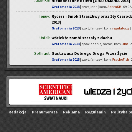
AdamKB:
Nieukończone dzieło [GRAFOMANIA 2013]
Grafomania 2013
| szort, inne | kom.
AdamKB
| 09.02.
Tenuv:
Rycerz i Smok Straszliwy oraz Zły Czarod
2013]
Grafomania 2013
| szort, fantasy | kom.
regulatorzy
|
Unfall:
wściekłe zombi szczały z dachu
Grafomania 2013
| opowiadanie, horror | kom.
Jim
| 
Sethrael:
Gustawusa Dobrego Droga Przez Życie
Grafomania 2013
| szort, fantasy | kom.
PsychoFish
| 
Re­dak­cja
Pre­nu­me­ra­ta
Re­kla­ma
Re­gu­la­min
Po­li­ty­ka p