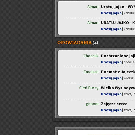
Almari:
Uratuj jajko - WY
Uratuj jajko
| konkur
Almari:
URATUJ JAJKO - 
Uratuj jajko
| konkur
OPOWIADANIA
(4)
Chochlik:
Pochrzanione jaj
Uratuj jajko
| opowia
Emelkali:
Poemat z Jajecz
Uratuj jajko
| wiersz,
Cień Burzy:
Wielka Wysiadyw
Uratuj jajko
| szort, 
gnoom:
Zajęcze serce
Uratuj jajko
| szort, 