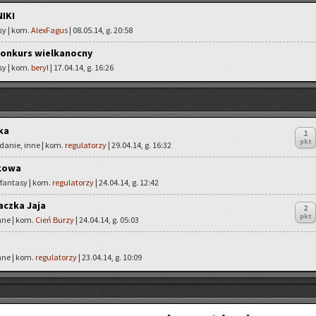
NIKI
sy | kom.
AlexFagus
| 08.05.14, g. 20:58
Konkurs wielkanocny
sy | kom.
beryl
| 17.04.14, g. 16:26
ka
1
pkt
danie, inne | kom.
regulatorzy
| 29.04.14, g. 16:32
kowa
 fantasy | kom.
regulatorzy
| 24.04.14, g. 12:42
aczka Jaja
2
pkt
inne | kom.
Cień Burzy
| 24.04.14, g. 05:03
inne | kom.
regulatorzy
| 23.04.14, g. 10:09