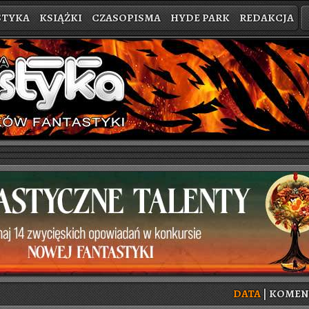
STYKA
KSIĄŻKI
CZASOPISMA
HYDE PARK
REDAKCJA
DATA
|
KO­MEN­