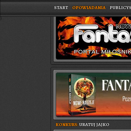
START
OPOWIADANIA
PUBLICY
}
KONKURS:
URATUJ JAJKO