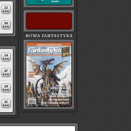
22
kom
30
kom
NOWA FANTASTYKA
14
kom
47
kom
29
kom
15
kom