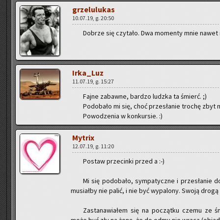
grze­lu­lu­kas
10.07.19, g. 20:50
Do­brze się czy­ta­ło. Dwa mo­men­ty mnie nawet r
Ir­ka­_Luz
11.07.19, g. 15:27
Fajne za­baw­ne, bar­dzo ludz­ka ta śmierć. ;)
Po­do­ba­ło mi się, choć prze­sła­nie tro­chę zbyt n
Po­wo­dze­nia w kon­kur­sie. :)
My­trix
12.07.19, g. 11:20
Po­staw prze­cin­ki przed a :-)
Mi się po­do­ba­ło, sym­pa­tycz­ne i prze­sła­nie 
mu­siał­by nie palić, i nie być wy­pa­lo­ny. Swoją drogą
Za­sta­na­wia­łem się na po­cząt­ku czemu ze śmie