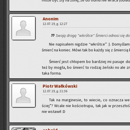
może być zły na żonę, że do odmu nie wraca (obia­du 
Ano­nim
12.07.19, g. 12:27
Swoją drogą "wkrót­ce" Śmier­ci od­no­si się do 
Nie na­pi­sa­łem ni­g­dzie “wkrót­ce” :). Do­my­śla
śmierć na ko­niec. Mówi tak bo każdy się z śmier­cią k
Śmierć jest chło­pem bo bar­dziej mi pa­su­je do ste
też by mogła, bo śmierć to ro­dzaj żeń­ski no ale zm
taka forma.
Piotr Wał­ków­ski
12.07.19, g. 21:36
Tak na mar­gi­ne­sie, to wie­cie, co ozna­cza we
ściej”? Wcale nie ko­ścio­tru­pa, tak jak w prze­szło­ś
nie wsta­wił :D