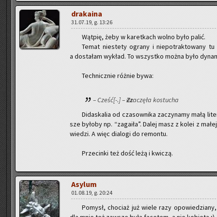
dra­ka­ina
31.07.19, g. 13:26
Wąt­pię, żeby w ka­ret­kach wolno było palić.
Temat nie­ste­ty ogra­ny i nie­po­trak­to­wa­ny tu
a do­sta­łam wy­kład. To wszyst­ko można było dy­na­micz­
Tech­nicz­nie róż­nie bywa:
– Cześć[-.] –
Z
z
aczę­ła ko­stu­cha
Di­da­ska­lia od cza­sow­ni­ka za­czy­na­my małą li­t
sze by­ło­by np. “za­ga­iła”. Dalej masz z kolei z mał
wie­dzi. A więc dia­lo­gi do re­mon­tu.
Prze­cin­ki też dość leżą i kwi­czą.
Asy­lum
01.08.19, g. 20:24
Po­mysł, cho­ciaż już wiele razy opo­wie­dzia­ny,