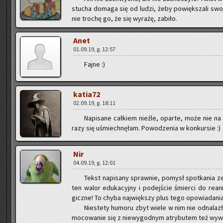
stu­cha do­ma­ga się od ludzi, żeby po­więk­sza­li swo
nie tro­chę go, że się wy­ra­żę, za­bi­ło.
Anet
01.09.19, g. 12:57
Fajne :)
ka­tia­72
02.09.19, g. 18:11
Na­pi­sa­ne cał­kiem nie­źle, opar­te, może nie na
razy się uśmiech­nę­łam. Po­wo­dze­nia w kon­kur­sie :)
Nir
04.09.19, g. 12:01
Tekst na­pi­sa­ny spraw­nie, po­mysł spo­tka­nia ze
ten walor edu­ka­cyj­ny i po­dej­ście śmier­ci do re­ani­m
gicz­ne! To chyba naj­więk­szy plus tego opo­wia­da­nia,
Nie­ste­ty hu­mo­ru zbyt wiele w nim nie od­na­la­z
mo­co­wa­nie się z nie­wy­god­nym atry­bu­tem też wy­w