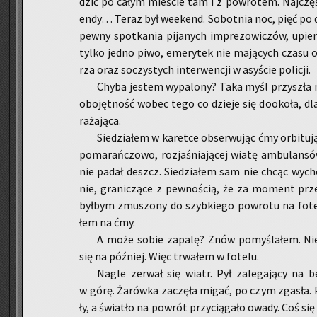
dzić po całym mie­ście tam i z po­wro­tem. Naj­czę­śc
en­dy… Teraz był week­end. So­bot­nia noc, pięć po
pewny spo­tka­nia pi­ja­nych im­pre­zo­wi­czów, upie­ra
tylko jedno piwo, eme­ry­tek nie ma­ją­cych czasu od
rza oraz so­czy­stych in­ter­wen­cji w asy­ście po­li­cji.
Chyba je­stem wy­pa­lo­ny? Taka myśl przy­szła
obo­jęt­ność wobec tego co dzie­je się do­oko­ła, dl
ra­ża­ją­ca.
Sie­dzia­łem w ka­ret­ce ob­ser­wu­jąc ćmy or­bi­tu­j
po­ma­rań­czo­wo, roz­ja­śnia­ją­cej wiatę am­bu­lan­s
nie padał deszcz. Sie­dzia­łem sam nie chcąc wy­cho
nie, gra­ni­czą­ce z pew­no­ścią, że za mo­ment prze
był­bym zmu­szo­ny do szyb­kie­go po­wro­tu na fotel 
łem na ćmy.
A może sobie za­pa­lę? Znów po­my­śla­łem. Niee
się na póź­niej. Więc trwa­łem w fo­te­lu.
Nagle ze­rwał się wiatr. Pył za­le­ga­ją­cy na be
w górę. Ża­rów­ka za­czę­ła migać, po czym zga­sła. 
ły, a świa­tło na po­wrót przy­cią­ga­ło owady. Coś się