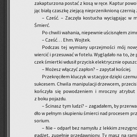
za­kap­tu­rzo­na po­stać z kosą w ręce. Kap­tur po­wo­li
jąc białą czasz­kę zie­ją­cą nie­prze­nik­nio­ną czer­nią
– Cześć. – Za­czę­ła ko­stu­cha wy­cią­ga­jąc w 
Śmierć.
Po chwi­li wa­ha­nia, nie­pew­nie uści­sną­łem zimn
– Cześć… Ehm. Woj­tek.
Pod­czas tej wy­mia­ny uprzej­mo­ści mój nowy, p
wier­cić i prze­su­wać w fo­te­lu. Wy­glą­da­ło na to, że
czek śmiert­ki wdu­sił przy­cisk elek­trycz­nie opusz­c
– Mo­żesz włą­czyć za­płon? – za­py­tał ko­ściej.
Prze­krę­ci­łem klu­czyk w sta­cyj­ce dzię­ki cze
suk­ce­sem. Chwi­la ma­ni­pu­la­cji drzew­cem, prze­ci
koń­czy­ła się po­wo­dze­niem i mrocz­ny atry­but 
z boku po­jaz­du.
– Ści­nasz tym ludzi? – za­ga­da­łem, by prze­rwa
dło w peł­nym sku­pie­niu śmier­ci nad pro­ce­sem prze­c
so­rium.
– Nie – od­parł bez na­my­słu z lek­kim zre­zy­gn
ga­dżet, zu­peł­nie przedaw­nio­ny. Ty masz na ra­mi