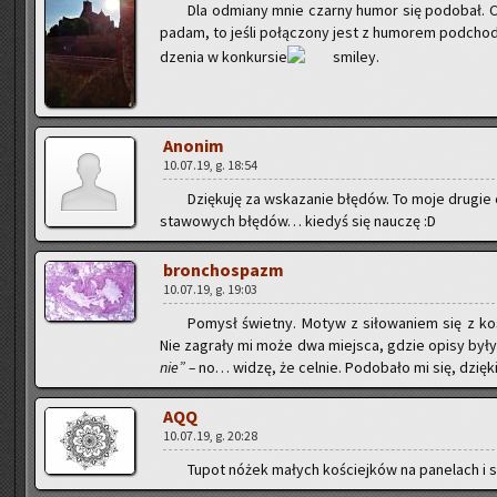
Dla od­mia­ny mnie czar­ny humor się po­do­bał. 
pa­dam, to jeśli po­łą­czo­ny jest z hu­mo­rem pod­cho­
dze­nia w kon­kur­sie
.
Ano­nim
10.07.19, g. 18:54
Dzię­ku­ję za wska­za­nie błę­dów. To moje dru­gi
sta­wo­wych błę­dów… kie­dyś się na­uczę :D
bron­cho­spazm
10.07.19, g. 19:03
Po­mysł świet­ny. Motyw z si­ło­wa­niem się z kos
Nie za­gra­ły mi może dwa miej­sca, gdzie opisy były 
nie” –
no… widzę, że cel­nie. Po­do­ba­ło mi się, dzię­ki
AQQ
10.07.19, g. 20:28
Tupot nóżek ma­łych ko­ściej­ków na pa­ne­lach i s