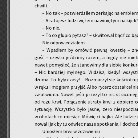
chwi­li.
– No tak – po­twier­dzi­łem zer­ka­jąc na em­ble­
– A ra­tu­jesz ludzi wężem na­wi­nię­tym na kijek
– No nie.
– To co głu­pio py­tasz? – skwi­to­wał bądź co bąd
Nie od­po­wie­dzia­łem.
– Wpa­dłem by omó­wić pewną kwe­stię – znów 
gość – czę­sto jeź­dzi­my razem, a nigdy nie mie­l
nawet po­my­śleć, że sta­no­wi­my dla sie­bie kon­ku­ren
– Nic bar­dziej myl­ne­go. Wi­dzisz, kie­dyś wszy
dżuma. To były czasy! – Roz­ma­rzył się ko­ścio­trup.
w ręku i mo­głem przyjść. Albo ry­cerz do­stał cel­n
za­ła­twio­na. Nawet jeśli prze­żył to nic stra­co­ne­go 
od razu krwi. Po­łą­cze­nie utra­ty krwi z do­pie­ro c
sy­tu­ację. Wszyst­ko było jasne, zero nie­spo­dzia­
w obo­lach co mie­siąc. Mówię ci bajka. Ale lu­dzie n
no­wa­li jak by tu od­wlec nasze spo­tka­nia. I do­cho­d
Unio­słem brwi w zdzi­wie­niu