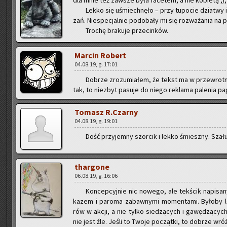
dla mnie też za­wsze była fa­ce­tem, a nie ko­bie­tą ;), i
Lekko się uśmiech­nę­ło – przy tu­po­cie dzia­twy i 
zań. Nie­spe­cjal­nie po­do­ba­ły mi się roz­wa­ża­nia na
Tro­chę bra­ku­je prze­cin­ków.
Mar­cin Ro­bert
04.08.19, g. 17:01
Do­brze zro­zu­mia­łem, że tekst ma w prze­wrot­
tak, to nie­zbyt pa­su­je do niego re­kla­ma pa­le­nia pa­
To­masz R.Czarny
04.08.19, g. 19:01
Dość przy­jem­ny szor­cik i lekko śmiesz­ny. Szału
thar­go­ne
06.08.19, g. 16:06
Kon­cep­cyj­nie nic no­we­go, ale tek­ścik na­pi­s
ka­zem i pa­ro­ma za­baw­ny­mi mo­men­ta­mi. By­ło­by l
rów w akcji, a nie tylko sie­dzą­cych i ga­wę­dzą­cy
nie jest źle. Jeśli to Twoje po­cząt­ki, to do­brze wróż