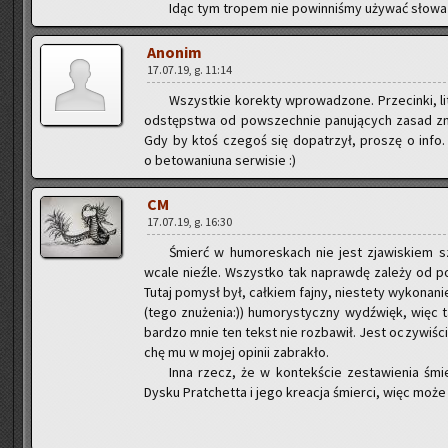
Idąc tym tro­pem nie po­win­ni­śmy uży­wać słowa
Ano­nim
17.07.19, g. 11:14
Wszyst­kie ko­rek­ty wpro­wa­dzo­ne. Prze­cin­ki, li­t
od­stęp­stwa od po­wszech­nie pa­nu­ją­cych zasad zni
Gdy by ktoś cze­goś się do­pa­trzył, pro­szę o info. P
o be­to­wa­niu­na ser­wi­sie :)
CM
17.07.19, g. 16:30
Śmierć w hu­mo­re­skach nie jest zja­wi­skiem 
wcale nie­źle. Wszyst­ko tak na­praw­dę za­le­ży od po
Tutaj po­mysł był, cał­kiem fajny, nie­ste­ty wy­ko­na­ni
(tego znu­że­nia:)) hu­mo­ry­stycz­ny wy­dźwięk, więc ta
bar­dzo mnie ten tekst nie roz­ba­wił. Jest oczy­wi­śc
chę mu w mojej opi­nii za­bra­kło.
Inna rzecz, że w kon­tek­ście ze­sta­wie­nia śmi
Dysku Prat­chet­ta i jego kre­acja śmier­ci, więc może 