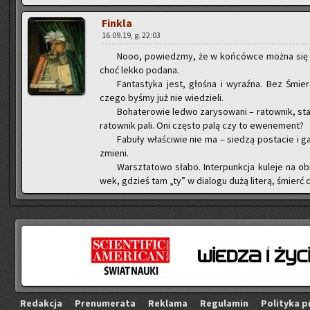
Fin­kla
16.09.19, g. 22:03
Nooo, po­wiedz­my, że w koń­ców­ce można się do
choć lekko po­da­na.
Fan­ta­sty­ka jest, gło­śna i wy­raź­na. Bez Śmi
czego byśmy już nie wie­dzie­li.
Bo­ha­te­ro­wie ledwo za­ry­so­wa­ni – ra­tow­nik, st
ra­tow­nik pali. Oni czę­sto palą czy to ewe­ne­ment?
Fa­bu­ły wła­ści­wie nie ma – sie­dzą po­sta­cie i g
zmie­ni.
Warsz­ta­to­wo słabo. In­ter­punk­cja ku­le­je na obi
wek, gdzieś tam „ty” w dia­lo­gu dużą li­te­rą, śmierć 
Re­dak­cja
Pre­nu­me­ra­ta
Re­kla­ma
Re­gu­la­min
Po­li­ty­ka p