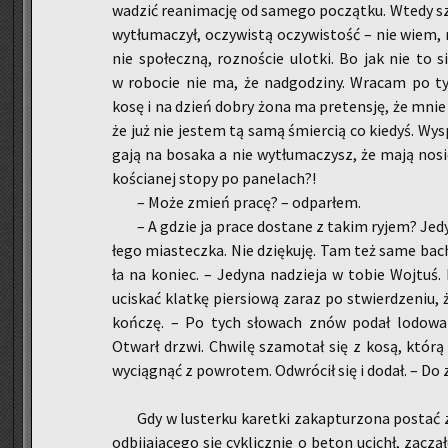
wa­dzić re­ani­ma­cję od sa­me­go po­cząt­ku. Wtedy sz
wy­tłu­ma­czył, oczy­wi­stą oczy­wi­stość – nie wiem,
nie spo­łecz­ną, roz­no­ście ulot­ki. Bo jak nie to 
w ro­bo­cie nie ma, że nad­go­dzi­ny. Wra­cam po 
kosę i na dzień dobry żona ma pre­ten­sję, że mnie c
że już nie je­stem tą samą śmier­cią co kie­dyś. Wy­
ga­ją na bo­sa­ka a nie wy­tłu­ma­czysz, że mają nosi
ko­ścia­nej stopy po pa­ne­lach?!
– Może zmień pracę? – od­par­łem.
– A gdzie ja prace do­sta­ne z takim ryjem? Je­d
łe­go mia­stecz­ka. Nie dzię­ku­ję. Tam też same ba­ch
ła na ko­niec. – Je­dy­na na­dzie­ja w tobie Woj­tuś
uci­skać klat­kę pier­sio­wą zaraz po stwier­dze­niu, 
koń­czę. – Po tych sło­wach znów podał lo­do­wa­
Otwarł drzwi. Chwi­lę sza­mo­tał się z kosą, któr
wy­cią­gnąć z po­wro­tem. Od­wró­cił się i dodał. – Do z
Gdy w lu­ster­ku ka­ret­ki za­kap­tu­rzo­na po­sta
od­bi­ja­ją­ce­go się cy­klicz­nie o beton ucichł, za­cz