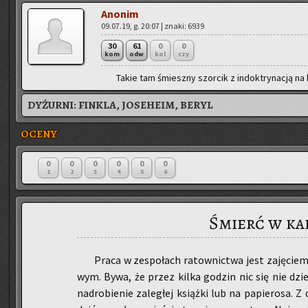
Ano­nim
09.07.19, g. 20:07 | znaki: 6939
30
61
0
0
kom
odw
kol
czy
Takie tam śmiesz­ny szor­cik z in­dok­try­na­cją na
DYŻURNI:
FINKLA, JOSEHEIM, BERYL
OCENY
0
0
0
0
0
0
1
2
3
4
5
6
Śmierć w ka
Praca w ze­spo­łach ra­tow­nic­twa jest za­ję­ciem 
wym. Bywa, że przez kilka go­dzin nic się nie dzie
nad­ro­bie­nie za­le­głej książ­ki lub na pa­pie­ro­sa. Z