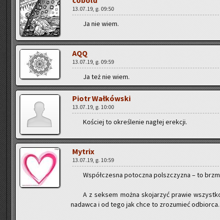
co­bold
13.07.19, g. 09:50
Ja nie wiem.
AQQ
13.07.19, g. 09:59
Ja też nie wiem.
Piotr Wał­ków­ski
13.07.19, g. 10:00
Ko­ściej to okre­śle­nie na­głej erek­cji.
My­trix
13.07.19, g. 10:59
Współ­cze­sna po­tocz­na pol­sz­czy­zna – to brz
A z sek­sem można sko­ja­rzyć pra­wie wszyst­ko
nadaw­ca i od tego jak chce to zro­zu­mieć od­bior­ca.