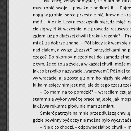
– Nie chcę, żebyś po­my­ślał, że mam do ra­tow­
musi robić swoje – po­waż­nie pod­kre­ślił. – Dajm
nogą w gro­bie, serce prze­sta­je bić, krew nie kr
mój!… Ale nie. Leży nie­szczę­śnik pięć, dzie­sięć, 
cie się wy. Nikt wcze­śniej nie pro­wa­dzi re­su­scy­ta
zgiem już po dłuż­szej chwi­li braku krą­że­nia? – Prz
mi aż za do­brze znane. – Pół biedy jak wam się ni
nad cia­łem, a wy go „bzz­zyt” pa­rzy­deł­ka­mi na p
czego? Do sko­ru­py nie­zdol­nej do sa­mo­dziel­nej e
z tym, że co to za życie, a w każ­dej chwi­li może m
jak to brzyd­ko na­zy­wa­cie „wa­rzy­wem”. Póź­niej taki
wy wra­ca­cie, a ja zo­sta­ję z nim bo nigdy nie wia
kilka mie­się­cy nim jest mój ale do tego czasu cze
– Co mam na to po­ra­dzić? – wtrą­ci­łem czu­jąc 
sta­ram się wy­ko­ny­wać tę prace naj­le­piej jak mog
jak żywa re­kla­ma głodu nie mam za­mia­ru.
Śmierć pa­trzy­ła na mnie przez dłuż­szą chwi­lę l
gdzie po­win­ny być oczy nie można było wy­czy­tać n
– Nie o to cho­dzi. – od­po­wie­dział po chwi­li – 