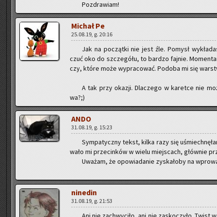
Po­zdra­wiam!
Mi­chał Pe
25.08.19, g. 20:16
Jak na po­cząt­ki nie jest źle. Po­mysł wy­kła­das
czuć oko do szcze­gó­łu, to bar­dzo faj­nie. Mo­men­ta­m
czy, które może wy­pra­co­wać. Po­do­ba mi się war­s
A tak przy oka­zji. Dla­cze­go w ka­ret­ce nie mo
wa?;)
ANDO
31.08.19, g. 15:23
Sym­pa­tycz­ny tekst, kilka razy się uśmiech­nę­ła
wa­ło mi prze­cin­ków w wielu miej­scach, głów­nie prz
Uwa­żam, że opo­wia­da­nie zy­ska­ło­by na wpro­wa­d
ni­ne­din
31.08.19, g. 21:53
Ani nie za­chwy­ci­ło, ani nie za­sko­czy­ło. Twist 