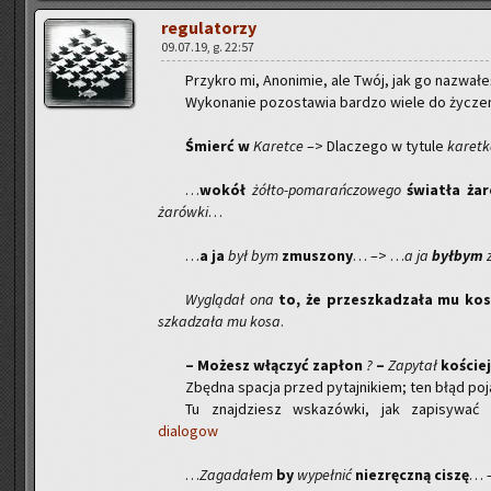
re­gu­la­to­rzy
09.07.19, g. 22:57
Przy­kro mi, Ano­ni­mie, ale Twój, jak go na­zwa­ł
Wy­ko­na­nie po­zo­sta­wia bar­dzo wiele do ży­cze­
Śmierć w
Ka­ret­ce
–> Dla­cze­go w ty­tu­le
ka­ret­
…
wokół
żół­to-po­ma­rań­czo­we­go
świa­tła ża­r
ża­rów­ki
…
…
a ja
był bym
zmu­szo­ny
… –> …
a ja
był­bym
z
Wy­glą­dał ona
to, że prze­szka­dza­ła mu kos
szka­dza­ła mu kosa
.
– Mo­żesz włą­czyć za­płon
?
–
Za­py­tał
ko­ściej
Zbęd­na spa­cja przed py­taj­ni­kiem; ten błąd po­ja­
Tu znaj­dziesz wska­zów­ki, jak za­pi­sy­wać d
dialogow
…
Za­ga­da­łem
by
wy­peł­nić
nie­zręcz­ną ciszę
… 