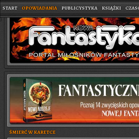
START
OPOWIADANIA
PUBLICYSTYKA
KSIĄŻKI
CZAS
}
ŚMIERĆ W KARETCE