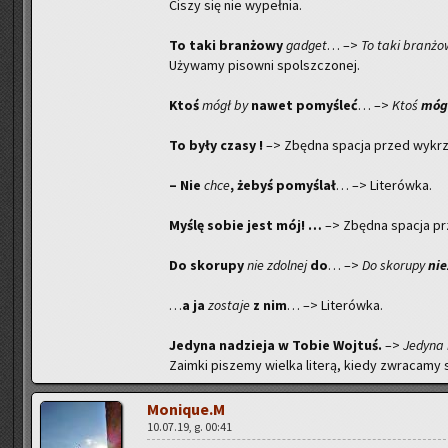
Ciszy się nie wy­peł­nia.
To taki bran­żo­wy
ga­dget
… –>
To taki bran­żo
Uży­wa­my pi­sow­ni spo­lsz­czo­nej.
Ktoś
mógł by
nawet po­my­śleć
… –>
Ktoś
mógł
To były czasy !
–> Zbęd­na spa­cja przed wy­krzy
– Nie
chce
, żebyś po­my­ślał
… –> Li­te­rów­ka.
Myślę sobie jest mój! …
–> Zbęd­na spa­cja pr
Do sko­ru­py
nie zdol­nej
do
… –>
Do sko­ru­py
nie
…
a ja
zo­sta­je
z nim
… –> Li­te­rów­ka.
Je­dy­na na­dzie­ja w Tobie Woj­tuś.
–>
Je­dy­na
Za­im­ki pi­sze­my wiel­ka li­te­rą, kiedy zwra­ca­my
Mo­ni­que.M
10.07.19, g. 00:41