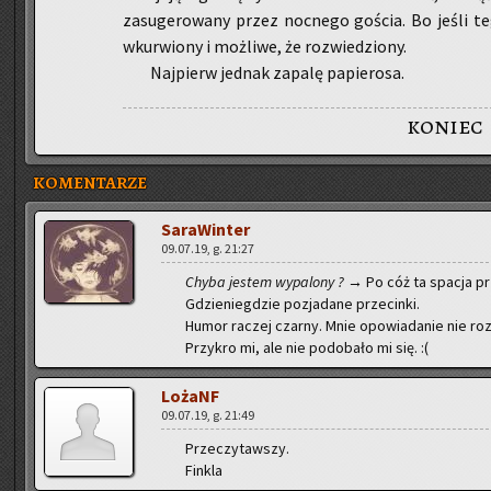
za­su­ge­ro­wa­ny przez noc­ne­go go­ścia. Bo jeśli t
wkur­wio­ny i moż­li­we, że roz­wie­dzio­ny.
Naj­pierw jed­nak za­pa­lę pa­pie­ro­sa.
koniec
KOMENTARZE
Sa­ra­Win­ter
09.07.19, g. 21:27
Chyba je­stem wy­pa­lo­ny ? →
Po cóż ta spa­cja p
Gdzie­nie­gdzie po­zja­da­ne prze­cin­ki.
Humor ra­czej czar­ny. Mnie opo­wia­da­nie nie roz­
Przy­kro mi, ale nie po­do­ba­ło mi się. :(
Lo­żaNF
09.07.19, g. 21:49
Prze­czy­taw­szy.
Fin­kla