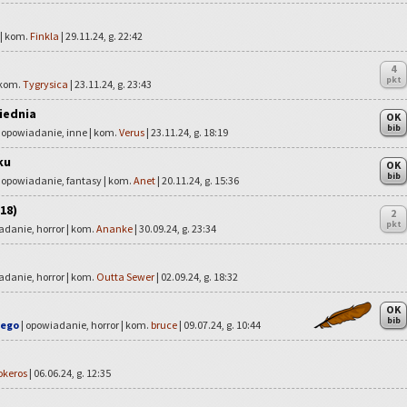
 | kom.
Finkla
| 29.11.24, g. 22:42
4
pkt
 kom.
Tygrysica
| 23.11.24, g. 23:43
iednia
OK
bib
 opowiadanie, inne | kom.
Verus
| 23.11.24, g. 18:19
ku
OK
bib
 opowiadanie, fantasy | kom.
Anet
| 20.11.24, g. 15:36
18)
2
pkt
adanie, horror | kom.
Ananke
| 30.09.24, g. 23:34
adanie, horror | kom.
Outta Sewer
| 02.09.24, g. 18:32
OK
bib
iego
| opowiadanie, horror | kom.
bruce
| 09.07.24, g. 10:44
keros
| 06.06.24, g. 12:35