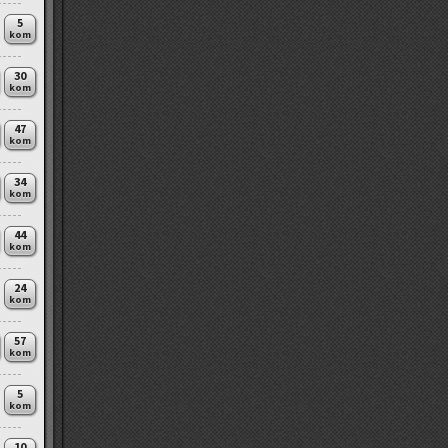
5
kom
30
kom
47
kom
34
kom
44
kom
24
kom
57
kom
5
kom
10