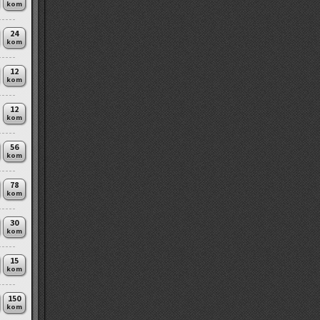
kom
24
kom
12
kom
12
kom
56
kom
78
kom
30
kom
15
kom
150
kom