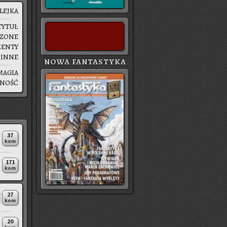
LEJ­KA
TYTUŁ
SZO­NE
MEN­TY
|
INNE
NOWA FANTASTYKA
MAGIA
SNOŚĆ
37
kom
171
kom
27
kom
20