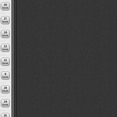
30
kom
27
kom
10
kom
22
kom
21
kom
6
kom
28
kom
24
kom
35