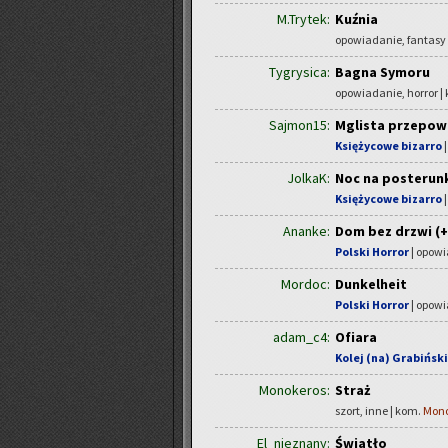
M.Trytek:
Kuźnia
opowiadanie, fantasy
Tygrysica:
Bagna Symoru
opowiadanie, horror |
Sajmon15:
Mglista przepow
Księżycowe bizarro
|
JolkaK:
Noc na posterun
Księżycowe bizarro
|
Ananke:
Dom bez drzwi (+
Polski Horror
| opowi
Mordoc:
Dunkelheit
Polski Horror
| opowi
adam_c4:
Ofiara
Kolej (na) Grabińsk
Monokeros:
Straż
szort, inne | kom.
Mono
El_nieznany:
Światło