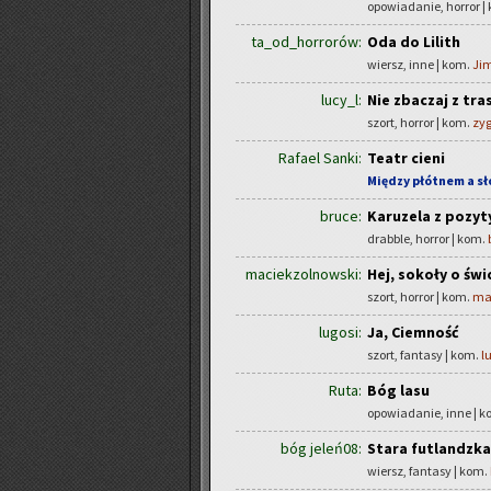
opowiadanie, horror |
ta_od_horrorów:
Oda do Lilith
wiersz, inne | kom.
Ji
lucy_l:
Nie zbaczaj z tra
szort, horror | kom.
zyg
Rafael Sanki:
Teatr cieni
Między płótnem a s
bruce:
Karuzela z pozy
drabble, horror | kom.
maciekzolnowski:
Hej, sokoły o świ
szort, horror | kom.
ma
lugosi:
Ja, Ciemność
szort, fantasy | kom.
l
Ruta:
Bóg lasu
opowiadanie, inne | 
bóg jeleń08:
Stara futlandzka
wiersz, fantasy | kom.