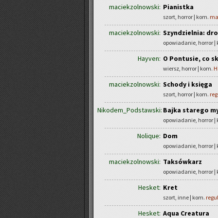
maciekzolnowski:
Pianistka
szort, horror | kom.
ma
maciekzolnowski:
Szyndzielnia: dr
opowiadanie, horror |
Hayven:
O Pontusie, co s
wiersz, horror | kom.
H
maciekzolnowski:
Schody i księga
szort, horror | kom.
reg
Nikodem_Podstawski:
Bajka starego m
opowiadanie, horror |
Nolique:
Dom
opowiadanie, horror |
maciekzolnowski:
Taksówkarz
opowiadanie, horror |
Hesket:
Kret
szort, inne | kom.
regu
Hesket:
Aqua Creatura