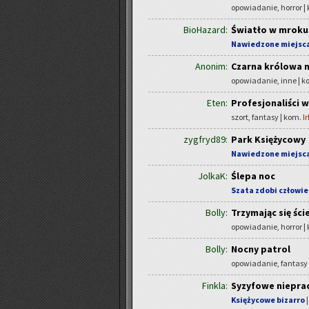
opowiadanie, horror |
BioHazard:
Światło w mroku
Nawiedzone miejsc
Anonim:
Czarna królowa n
opowiadanie, inne | 
Eten:
Profesjonaliści 
szort, fantasy | kom.
I
zygfryd89:
Park Księżycowy
Nawiedzone miejsc
JolkaK:
Ślepa noc
Szata zdobi człowi
Bolly:
Trzymając się ści
opowiadanie, horror |
Bolly:
Nocny patrol
opowiadanie, fantasy
Finkla:
Syzyfowe niepra
Księżycowe bizarro
|