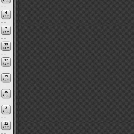
kom
6
kom
7
kom
39
kom
37
kom
29
kom
15
kom
2
kom
12
kom