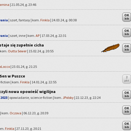
arnina
| 21.05.24, g. 23:46
OK
bib
wania
| szort, fantasy | kom.
Finkla
| 24.03.24, g. 00:38
OK
bib
wania
| szort, inne | kom.
AP
| 17.03.24, g. 22:31
taje się zupełnie cicha
OK
bib
| kom.
Outta Sewer
| 15.02.24, g. 20:55
aLocco
| 23.01.24, g. 21:25
 Sen w Puszce
2
pkt
fiction | kom.
Finkla
| 14.01.24, g. 22:55
czyli nowa opowieść wigilijna
OK
bib
 2023
| opowiadanie, science-fiction | kom.
JPolsky
| 22.12.23, g. 22:24
OK
bib
 | kom.
Oczova
| 06.12.23, g. 20:39
OK
bib
kom.
Finkla
| 27.11.23, g. 20:21