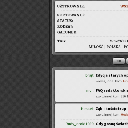
UŻYT­KOW­NIK:
WSZ
SOR­TO­WA­NIE:
STA­TUS:
RO­DZAJ:
GA­TU­NEK:
TAG:
WSZYST­K
MI­ŁOŚĆ
|
POL­SKA
|
PO
««
brajt:
Edycja starych 
wiersz, inne | kom.
Fin
_mc_:
FAQ redaktorski
szort, inne | kom.
| 16.
Hesket:
Ząb i kościotrup
szort, inne | kom.
Hesk
Rudy_droid1989:
Gdy gasną światł