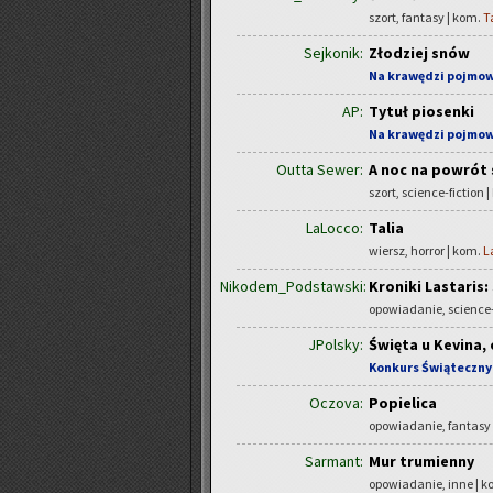
szort, fantasy | kom.
T
Sejkonik:
Złodziej snów
Na krawędzi pojmo
AP:
Tytuł piosenki
Na krawędzi pojmo
Outta Sewer:
A noc na powrót s
szort, science-fiction 
LaLocco:
Talia
wiersz, horror | kom.
L
Nikodem_Podstawski:
Kroniki Lastaris:
opowiadanie, science-
JPolsky:
Święta u Kevina, 
Konkurs Świąteczny
Oczova:
Popielica
opowiadanie, fantasy
Sarmant:
Mur trumienny
opowiadanie, inne | 