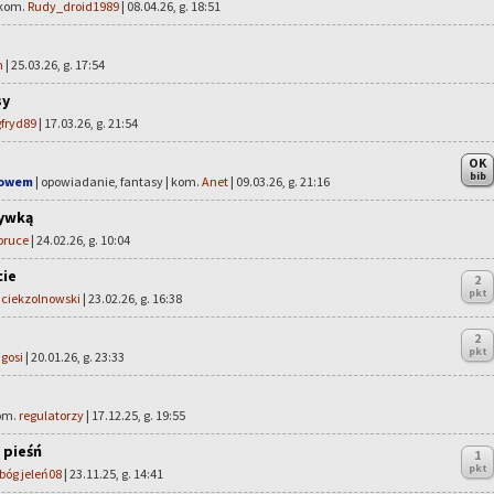
 kom.
Rudy_droid1989
| 08.04.26, g. 18:51
m
| 25.03.26, g. 17:54
sy
fryd89
| 17.03.26, g. 21:54
OK
bib
łowem
| opowiadanie, fantasy | kom.
Anet
| 09.03.26, g. 21:16
tywką
bruce
| 24.02.26, g. 10:04
cie
2
pkt
ciekzolnowski
| 23.02.26, g. 16:38
2
pkt
ugosi
| 20.01.26, g. 23:33
kom.
regulatorzy
| 17.12.25, g. 19:55
 pieśń
1
pkt
bóg jeleń08
| 23.11.25, g. 14:41