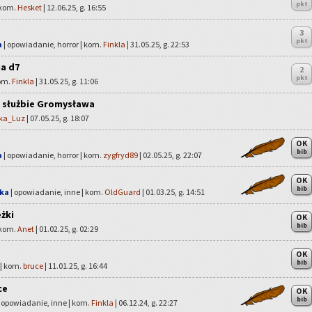
pkt
 kom.
Hesket
| 12.06.25, g. 16:55
3
pkt
a
| opowiadanie, horror | kom.
Finkla
| 31.05.25, g. 22:53
a d7
2
pkt
kom.
Finkla
| 31.05.25, g. 11:06
w służbie Gromysława
rka_Luz
| 07.05.25, g. 18:07
OK
bib
a
| opowiadanie, horror | kom.
zygfryd89
| 02.05.25, g. 22:07
OK
bib
eka
| opowiadanie, inne | kom.
OldGuard
| 01.03.25, g. 14:51
eżki
OK
bib
 kom.
Anet
| 01.02.25, g. 02:29
OK
bib
 | kom.
bruce
| 11.01.25, g. 16:44
ce
OK
bib
 opowiadanie, inne | kom.
Finkla
| 06.12.24, g. 22:27