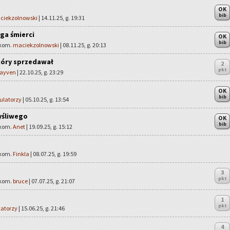
OK
bib
ciekzolnowski
| 14.11.25, g. 19:31
oga śmierci
OK
bib
 kom.
maciekzolnowski
| 08.11.25, g. 20:13
kóry sprzedawał
2
pkt
ayven
| 22.10.25, g. 23:29
OK
bib
ulatorzy
| 05.10.25, g. 13:54
yśliwego
OK
bib
 kom.
Anet
| 19.09.25, g. 15:12
 kom.
Finkla
| 08.07.25, g. 19:59
3
pkt
 kom.
bruce
| 07.07.25, g. 21:07
1
pkt
latorzy
| 15.06.25, g. 21:46
4