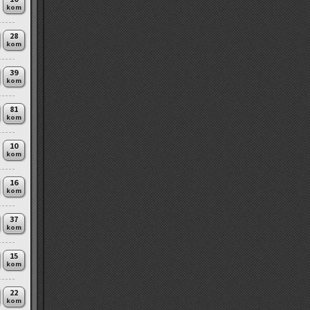
kom
28
kom
39
kom
81
kom
10
kom
16
kom
37
kom
15
kom
22
kom