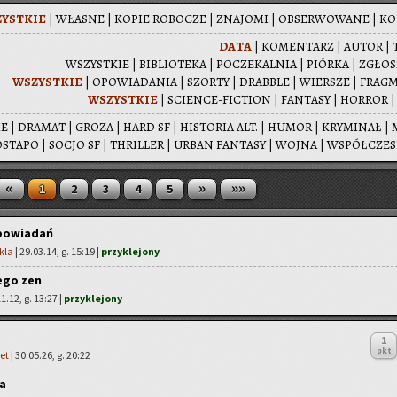
YST­KIE
|
WŁA­SNE
|
KOPIE RO­BO­CZE
|
ZNA­JO­MI
|
OB­SER­WO­WA­NE
|
KO­
DATA
|
KO­MEN­TARZ
|
AUTOR
|
WSZYST­KIE
|
BI­BLIO­TE­KA
|
PO­CZE­KAL­NIA
|
PIÓR­KA
|
ZGŁO­
WSZYST­KIE
|
OPO­WIA­DA­NIA
|
SZOR­TY
|
DRAB­BLE
|
WIER­SZE
|
FRAG­
WSZYST­KIE
|
SCIEN­CE-FIC­TION
|
FAN­TA­SY
|
HOR­ROR
IE
|
DRA­MAT
|
GROZA
|
HARD SF
|
HI­STO­RIA ALT.
|
HUMOR
|
KRY­MI­NAŁ
|
­STA­PO
|
SOCJO SF
|
THRIL­LER
|
URBAN FAN­TA­SY
|
WOJNA
|
WSPÓŁ­CZE­
«
»
»»
1
2
3
4
5
opowiadań
kla
| 29.03.14, g. 15:19 |
przyklejony
ego zen
11.12, g. 13:27 |
przyklejony
1
pkt
et
| 30.05.26, g. 20:22
a