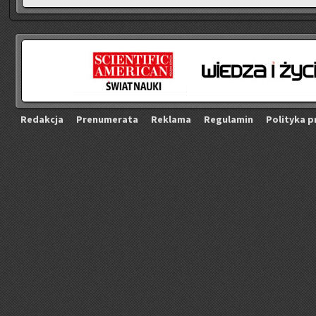
Re­dak­cja
Pre­nu­me­ra­ta
Re­kla­ma
Re­gu­la­min
Po­li­ty­ka p