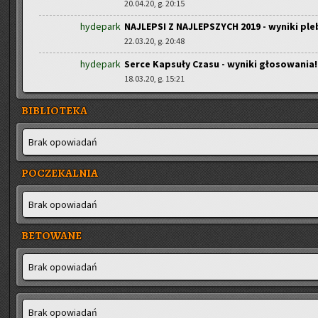
20.04.20, g. 20:15
hydepark
NAJLEPSI Z NAJLEPSZYCH 2019 - wyniki ple
22.03.20, g. 20:48
hydepark
Serce Kapsuły Czasu - wyniki głosowania!
18.03.20, g. 15:21
BIBLIOTEKA
Brak opo­wia­dań
POCZEKALNIA
Brak opo­wia­dań
BETOWANE
Brak opo­wia­dań
Brak opo­wia­dań