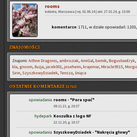
rooms
ko­bie­ta, War­sza­wa | rej. 02.06.14 | akt. 27.01.24, g. 15:00
ko­men­ta­rze
: 1711, w dzia­le opo­wia­dań: 1203,
ZNAJOMOŚCI
Zna­jo­mi:
Aith­ne Dra­go­nis
,
am­bro­ziak
,
Ami­Gal
,
bemik
,
Bo­gu­sła­wE­ryk
,
kla
,
gnoom
,
Ilu­zja
,
ja­ce­k001
,
jo­se­he­im
,
kra­je­mar
,
Mi­rac­le­9515
,
Mor­gia
Sirin
,
Szysz­ko­wy­Dzia­dek
,
Ten­sza
,
śnią­ca
OSTATNIE KOMENTARZE (1711)
opowiadania
rooms - "Pora spać"
09.11.21, g. 20:37
hydepark
Koszulka z logo NF
22.11.20, g. 10:17
opowiadania
SzyszkowyDziadek - "Nakręcia głowy"