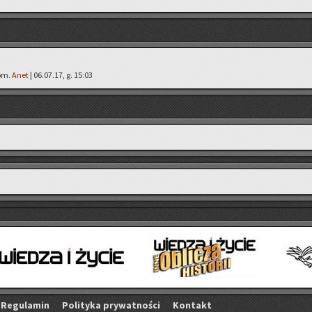
kom.
Anet
| 06.07.17, g. 15:03
Re­gu­la­min
Po­li­ty­ka pry­wat­no­ści
Kon­takt