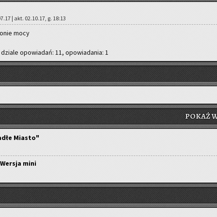
07.17 | akt. 02.10.17, g. 18:13
ro­nie mocy
 dzia­le opo­wia­dań: 11, opo­wia­da­nia: 1
POKAŻ W
adłe Miasto"
 Wersja mini