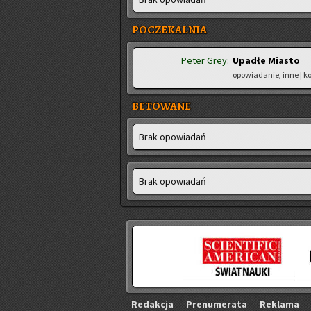
POCZEKALNIA
Peter Grey:
Upadłe Miasto
opowiadanie, inne | 
BETOWANE
Brak opo­wia­dań
Brak opo­wia­dań
Re­dak­cja
Pre­nu­me­ra­ta
Re­kla­ma