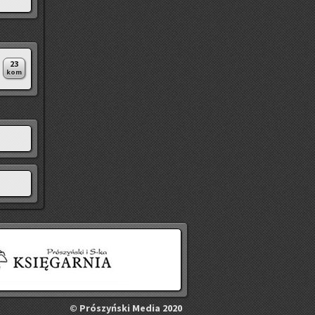
23
kom
©
Pró­szyń­ski Media 2020