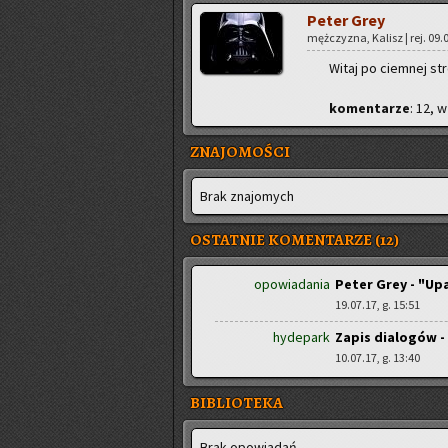
Peter Grey
męż­czy­zna, Ka­lisz | rej. 09.
Witaj po ciem­nej st
ko­men­ta­rze
: 12, w
ZNAJOMOŚCI
Brak zna­jo­mych
OSTATNIE KOMENTARZE (12)
opowiadania
Peter Grey - "Up
19.07.17, g. 15:51
hydepark
Zapis dialogów -
10.07.17, g. 13:40
BIBLIOTEKA
Brak opo­wia­dań