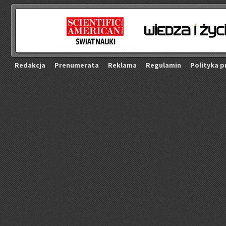
Re­dak­cja
Pre­nu­me­ra­ta
Re­kla­ma
Re­gu­la­min
Po­li­ty­ka p