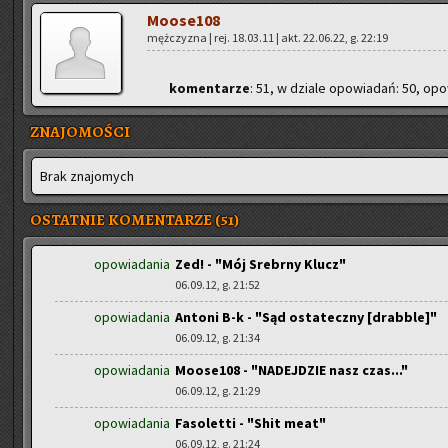
Mo­ose­108
męż­czy­zna | rej. 18.03.11 | akt. 22.06.22, g. 22:19
ko­men­ta­rze
: 51, w dzia­le opo­wia­dań: 50, opo­
ZNAJOMOŚCI
Brak zna­jo­mych
OSTATNIE KOMENTARZE (51)
opowiadania
Zed! - "Mój Srebrny Klucz"
06.09.12, g. 21:52
opowiadania
Antoni B-k - "Sąd ostateczny [drabble]"
06.09.12, g. 21:34
opowiadania
Moose108 - "NADEJDZIE nasz czas..."
06.09.12, g. 21:29
opowiadania
Fasoletti - "Shit meat"
06.09.12, g. 21:24