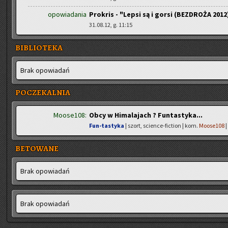
opowiadania
Prokris - "Lepsi są i gorsi (BEZDROŻA 2012
31.08.12, g. 11:15
BIBLIOTEKA
Brak opo­wia­dań
POCZEKALNIA
Moose108:
Obcy w Himalajach ? Funtastyka...
Fun-tastyka
| szort, science-fiction | kom.
Moose108
|
BETOWANE
Brak opo­wia­dań
Brak opo­wia­dań