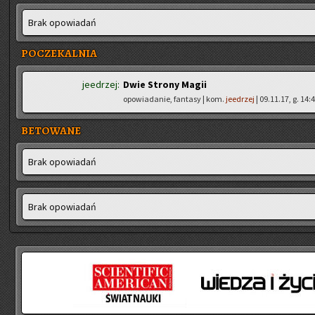
Brak opo­wia­dań
POCZEKALNIA
jeedrzej:
Dwie Strony Magii
opowiadanie, fantasy | kom.
jeedrzej
| 09.11.17, g. 14:
BETOWANE
Brak opo­wia­dań
Brak opo­wia­dań