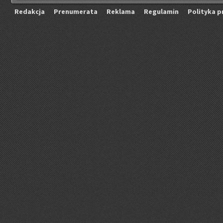
Re­dak­cja
Pre­nu­me­ra­ta
Re­kla­ma
Re­gu­la­min
Po­li­ty­ka p