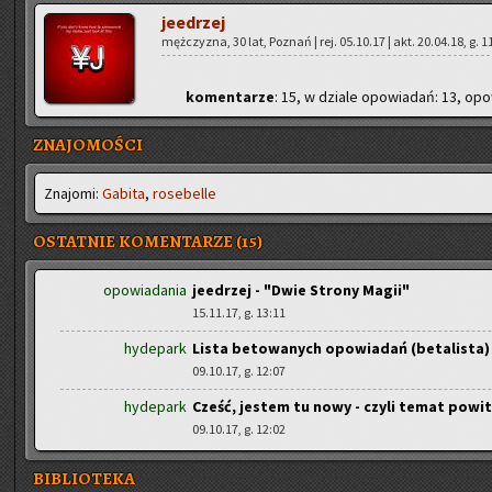
je­edrzej
męż­czy­zna, 30 lat, Po­znań | rej. 05.10.17 | akt. 20.04.18, g. 1
ko­men­ta­rze
: 15, w dzia­le opo­wia­dań: 13, opo­
ZNAJOMOŚCI
Zna­jo­mi:
Ga­bi­ta
,
ro­se­bel­le
OSTATNIE KOMENTARZE (15)
opowiadania
jeedrzej - "Dwie Strony Magii"
15.11.17, g. 13:11
hydepark
Lista betowanych opowiadań (betalista)
09.10.17, g. 12:07
hydepark
Cześć, jestem tu nowy - czyli temat powi
09.10.17, g. 12:02
BIBLIOTEKA