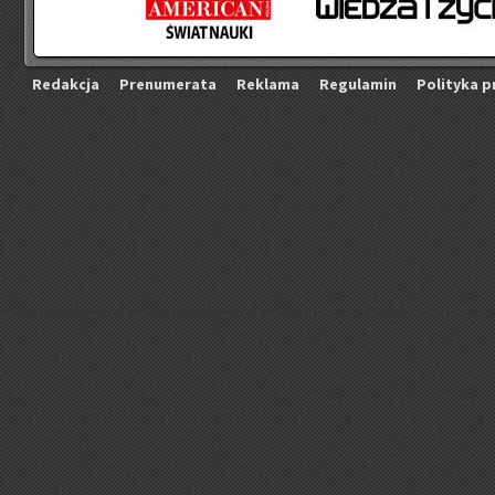
Re­dak­cja
Pre­nu­me­ra­ta
Re­kla­ma
Re­gu­la­min
Po­li­ty­ka p