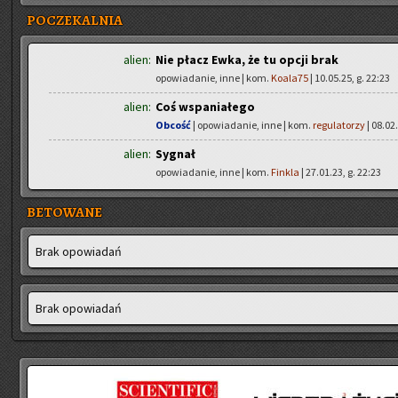
POCZEKALNIA
alien:
Nie płacz Ewka, że tu opcji brak
opowiadanie, inne | kom.
Koala75
| 10.05.25, g. 22:23
alien:
Coś wspaniałego
Obcość
| opowiadanie, inne | kom.
regulatorzy
| 08.02.
alien:
Sygnał
opowiadanie, inne | kom.
Finkla
| 27.01.23, g. 22:23
BETOWANE
Brak opo­wia­dań
Brak opo­wia­dań