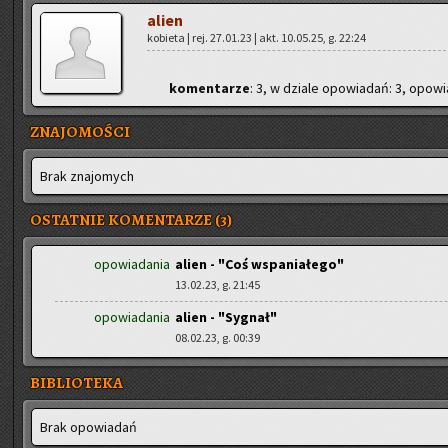
alien
ko­bie­ta | rej. 27.01.23 | akt. 10.05.25, g. 22:24
ko­men­ta­rze
: 3, w dzia­le opo­wia­dań: 3, opo­wia
ZNAJOMOŚCI
Brak zna­jo­mych
OSTATNIE KOMENTARZE (3)
opowiadania
alien - "Coś wspaniałego"
13.02.23, g. 21:45
opowiadania
alien - "Sygnał"
08.02.23, g. 00:39
BIBLIOTEKA
Brak opo­wia­dań