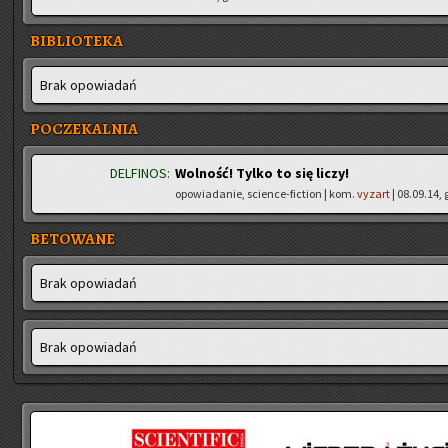
BIBLIOTEKA
Brak opo­wia­dań
POCZEKALNIA
DELFINOS:
Wolność! Tylko to się liczy!
opowiadanie, science-fiction | kom.
vyzart
| 08.09.14, 
BETOWANE
Brak opo­wia­dań
Brak opo­wia­dań