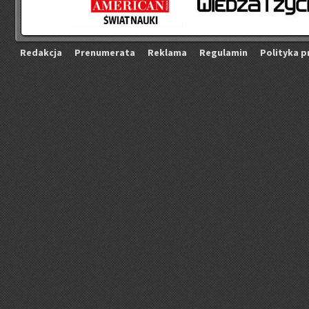
Re­dak­cja
Pre­nu­me­ra­ta
Re­kla­ma
Re­gu­la­min
Po­li­ty­ka p