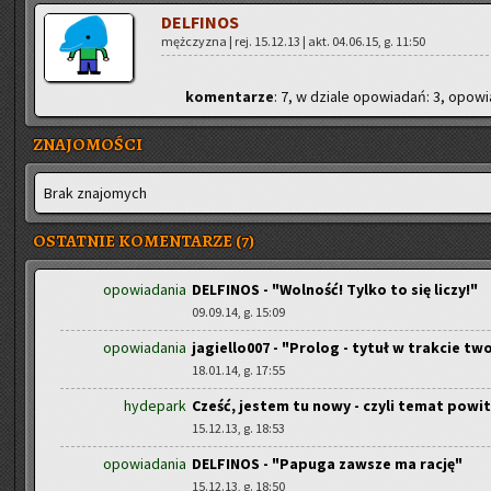
DEL­FI­NOS
męż­czy­zna | rej. 15.12.13 | akt. 04.06.15, g. 11:50
ko­men­ta­rze
: 7, w dzia­le opo­wia­dań: 3, opo­wia
ZNAJOMOŚCI
Brak zna­jo­mych
OSTATNIE KOMENTARZE (7)
opowiadania
DELFINOS - "Wolność! Tylko to się liczy!"
09.09.14, g. 15:09
opowiadania
jagiello007 - "Prolog - tytuł w trakcie tw
18.01.14, g. 17:55
hydepark
Cześć, jestem tu nowy - czyli temat powi
15.12.13, g. 18:53
opowiadania
DELFINOS - "Papuga zawsze ma rację"
15.12.13, g. 18:50