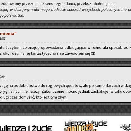
d­sta­wio­ny prze­ze mnie sens tego zda­nia, prze­kształ­ci­łem je na:
dziej­ką w do­stęp­nym dla niego bu­dże­cie spo­śród wszyst­kich po­le­ca­nych mu p
­go pół­świat­ka.
­mie­nia"
01:57
nto li­czy­łem, że znaj­dę opo­wia­da­nia od­bie­ga­ją­ce w róż­no­ra­ki spo­sób od 
­ro­ko ro­zu­mia­nej fan­ta­sty­ce, no i nie za­wio­dłem się XD
20:04
wagę na po­do­bień­stwo do rpg-owych qu­estów, ale po ko­men­ta­rzach widzę
ry­gi­nal­nych nie na­le­ży. Za­koń­cze­nie mocno jed­nak za­ska­ku­je, w toku opo­
 długi czas do­my­ślić, kto jest tym złym.