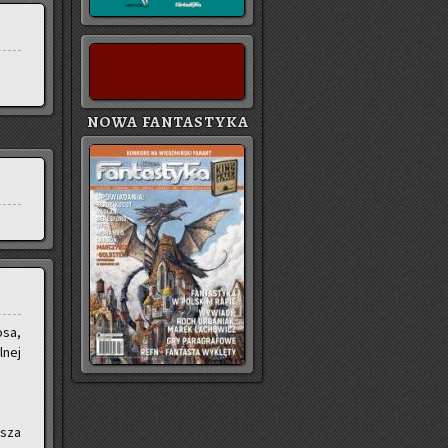
NOWA FANTASTYKA
­sa,
­nej
­sza