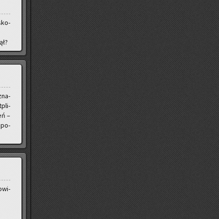
sko­
ął?
zna­
pli­
eń –
spo­
­wi­