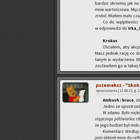
bar­dzo skrom­ny jak na r
mnie war­to­ścio­wa. Mę­cz
zro­bić. Mia­łem mało czasu
Co do wąt­pli­wo­ści 
w od­po­wie­dzi do
Ir­ka­
Kro­kus
Chcia­łem, aby akcja 
Masz jed­nak rację co do 
ta­nym w wy­da­rze­nia. D
zo­sta­wi­łem go w ta­kiej f
psze­meksz - "Skok
opo­wia­da­nia | 13.06.21, g. 
Am­bush
i
bruce
, d
Jedno ze spo­strze­ż
W zda­niu:
Była naj­le
stęp­cze­go pół­świat­ka
ch
że jego bu­dżet był niski.
Ko­men­tarz:
We­dług n
jo­mi
skło­nił mnie do re­fle