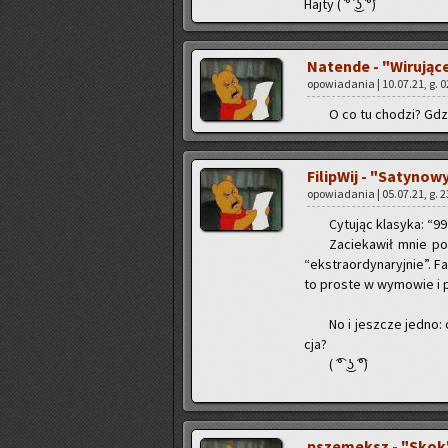
Hajty ( ͡° ͜ʖ ͡°)
Na­ten­de - "Wi­ru­ją­
opo­wia­da­nia | 10.07.21, g. 
O co tu cho­dzi? Gdzi
Fi­li­pWij - "Sa­ty­no­
opo­wia­da­nia | 05.07.21, g. 
Cy­tu­jąc kla­sy­ka: “
Za­cie­ka­wił mnie po
“eks­tra­or­dy­na­ryj­nie”.
to pro­ste w wy­mo­wie i p
No i jesz­cze jedno: 
cja?
( ͡° ͜ʖ ͡°)
psze­meksz - "Skok