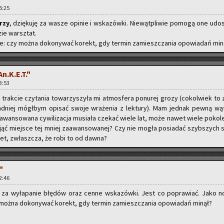
15:25
­rzy
, dzię­ku­ję za wasze opi­nie i wska­zów­ki. Nie­wąt­pli­wie po­mo­gą one udo­
zie warsz­tat.
e: czy można do­ko­ny­wać ko­rekt, gdy ter­min za­miesz­cza­nia opo­wia­dań min
n.K.E.T."
23:53
 trak­cie czy­ta­nia to­wa­rzy­szy­ła mi at­mos­fe­ra po­nu­rej grozy (co­kol­wiek to 
d­niej mógł­bym opi­sać swoje wra­że­nia z lek­tu­ry). Mam jed­nak pewną wąt­
wan­so­wa­na cy­wi­li­za­cja mu­sia­ła cze­kać wiele lat, może nawet wiele po­ko­l
jąć miej­sce tej mniej za­awan­so­wa­nej? Czy nie mogła po­sia­dać szyb­szych 
­net, zwłasz­cza, że robi to od dawna?
"
22:46
m za wy­ła­pa­nie błę­dów oraz cenne wska­zów­ki. Jest co po­pra­wiać. Jako no
można do­ko­ny­wać ko­rekt, gdy ter­min za­miesz­cza­nia opo­wia­dań minął?