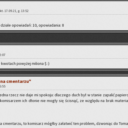
kt. 17.09.21, g. 13:52
 dzia­le opo­wia­dań: 10, opo­wia­da­nia: 8
12:07
 kwo­tach po­wy­żej mi­lio­na $ :)
i na cmen­ta­rzu"
16:55
edna rzecz nie daje mi spo­ko­ju: dla­cze­go duch był w sta­nie za­pa­lić pa­pie­ro
 ko­mi­sa­rzem ich dło­nie nie mogły się ści­snąć, ze wzglę­du na brak ma­te­rial
 cmen­ta­rzu, to ko­mi­sarz mógł­by za­ła­twić ten pro­blem, dzwo­niąc do To­ma