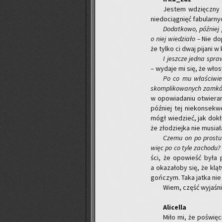
Je­stem wdzięcz­ny z
nie­do­cią­gnięć fa­bu­lar­n
Do­dat­ko­wo, póź­niej
o niej wie­dzia­ło –
Nie do­
że tylko ci dwaj pi­ja­ni w
I jesz­cze jedna spra­
– wy­da­je mi się, że włosy
Po co mu wła­ści­wie 
skom­pli­ko­wa­nych zam­kó
w opo­wia­da­niu otwie­ra
póź­niej tej nie­kon­se­
mógł wie­dzieć, jak do­kła
że zło­dziej­ka nie mu­sia
Czemu on po pro­stu n
więc po co tyle za­cho­du? 
ści, że opo­wieść była p
a oka­za­ło­by się, że klą
goń­czym. Taka jatka nie
Wiem, część wy­ja­śnie
Ali­cel­la
Miło mi, że po­świę­c