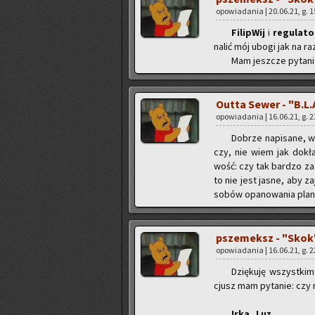
opo­wia­da­nia | 20.06.21, g. 
Fi­li­pWij
i
re­gu­la­to
na­lić mój ubogi jak na ra
Mam jesz­cze py­ta­ni
Outta Sewer - "B.L.A
opo­wia­da­nia | 16.06.21, g. 
Do­brze na­pi­sa­ne, w
czy, nie wiem jak do­kła
wość: czy tak bar­dzo za­a
to nie jest jasne, aby za
so­bów opa­no­wa­nia pla
psze­meksz - "Skok
opo­wia­da­nia | 16.06.21, g. 
Dzię­ku­ję wszyst­ki
cjusz mam py­ta­nie: czy 
Ir­ka­_Luz