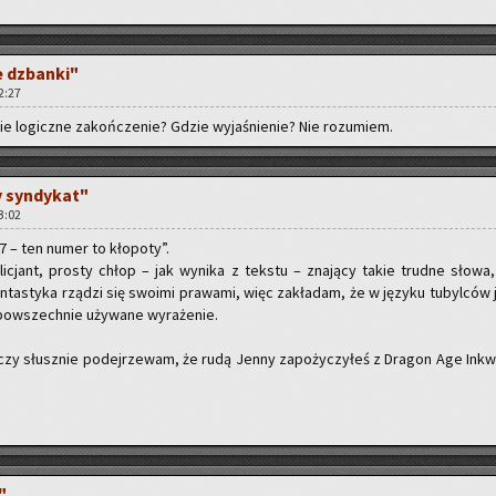
ce dzban­ki"
02:27
e lo­gicz­ne za­koń­cze­nie? Gdzie wy­ja­śnie­nie? Nie ro­zu­miem.
wy syn­dy­kat"
23:02
997 – ten numer to kło­po­ty”.
­li­cjant, pro­sty chłop – jak wy­ni­ka z tek­stu – zna­ją­cy takie trud­ne słowa,
 Fan­ta­sty­ka rzą­dzi się swo­imi pra­wa­mi, więc za­kła­dam, że w ję­zy­ku tu­byl­ców
o­wszech­nie uży­wa­ne wy­ra­że­nie.
czy słusz­nie po­dej­rze­wam, że rudą Jenny za­po­ży­czy­łeś z Dra­gon Age In­kwi
"