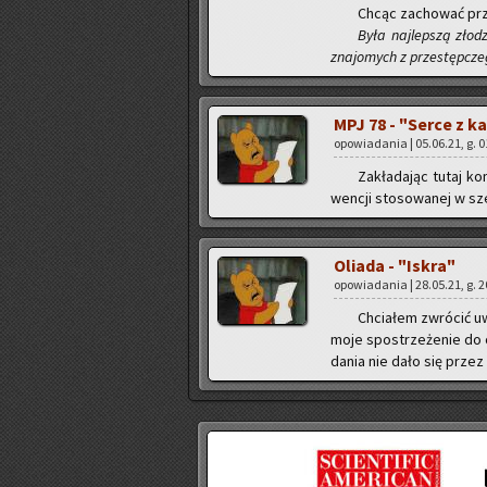
Chcąc za­cho­wać prze
Była naj­lep­szą zło­
zna­jo­mych z prze­stęp­cze
MPJ 78 - "Serce z ka
opo­wia­da­nia | 05.06.21, g. 
Za­kła­da­jąc tutaj ko
wen­cji sto­so­wa­nej w sze
Olia­da - "Iskra"
opo­wia­da­nia | 28.05.21, g. 
Chcia­łem zwró­cić u
moje spo­strze­że­nie do o
da­nia nie dało się przez