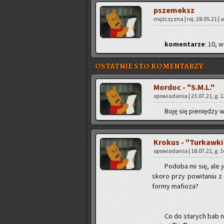
psze­meksz
męż­czy­zna | rej. 28.05.21 | a
ko­men­ta­rze
: 10, w
OSTATNIE STO KOMENTARZY
Mor­doc - "S.M.L."
opo­wia­da­nia | 23.07.21, g. 
Boję się pie­nię­dzy w
Kro­kus - "Tur­kaw­k
opo­wia­da­nia | 18.07.21, g. 
Po­do­ba mi się, ale j
skoro przy po­wi­ta­niu z
formy ma­fio­za?
Co do sta­rych bab na