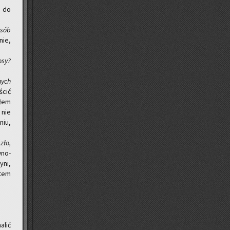
o do
osób
­nie,
osy?
nych
ścić
­łem
 nie
niu,
zło,
­no­
­ni,
stem
­lić