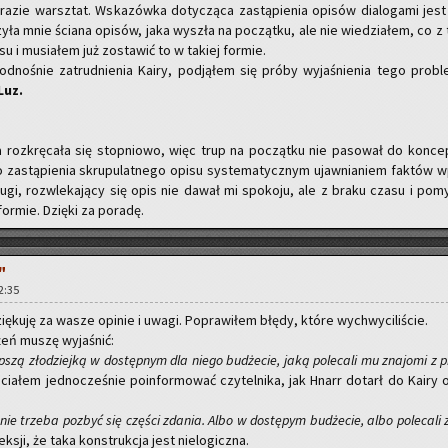
azie warsz­tat. Wska­zów­ka do­ty­czą­ca za­stą­pie­nia opi­sów dia­lo­ga­mi jest
y­ła mnie ścia­na opi­sów, jaka wy­szła na po­cząt­ku, ale nie wie­dzia­łem, co z
 i mu­sia­łem już zo­sta­wić to w ta­kiej for­mie.
od­no­śnie za­trud­nie­nia Kairy, pod­ją­łem się próby wy­ja­śnie­nia tego pro­bl
_Luz.
roz­krę­ca­ła się stop­nio­wo, więc trup na po­cząt­ku nie pa­so­wał do kon­cep­
za­stą­pie­nia skru­pu­lat­ne­go opisu sys­te­ma­tycz­nym ujaw­nia­niem fak­tów w
ługi, roz­wle­ka­ją­cy się opis nie dawał mi spo­ko­ju, ale z braku czasu i po­my
or­mie. Dzię­ki za po­ra­dę.
"
12:35
zię­ku­ję za wasze opi­nie i uwagi. Po­pra­wi­łem błędy, które wy­chwy­ci­li­ście.
eń muszę wy­ja­śnić:
p­szą zło­dziej­ką w do­stęp­nym dla niego bu­dże­cie, jaką po­le­ca­li mu zna­jo­mi z 
cia­łem jed­no­cze­śnie po­in­for­mo­wać czy­tel­ni­ka, jak Hnarr do­tarł do Kairy 
ie trze­ba po­zbyć się czę­ści zda­nia. Albo w do­stę­pym bu­dże­cie, albo po­le­ca­li
k­sji, że taka kon­struk­cja jest nie­lo­gicz­na.