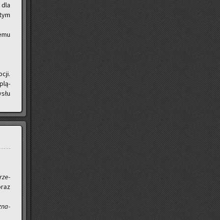
 dla
 tym
e­mu
cji.
plą­
­słu
prze­
oraz
 zna­