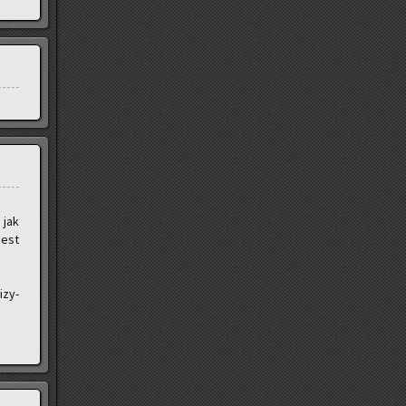
 jak
 jest
­zy­