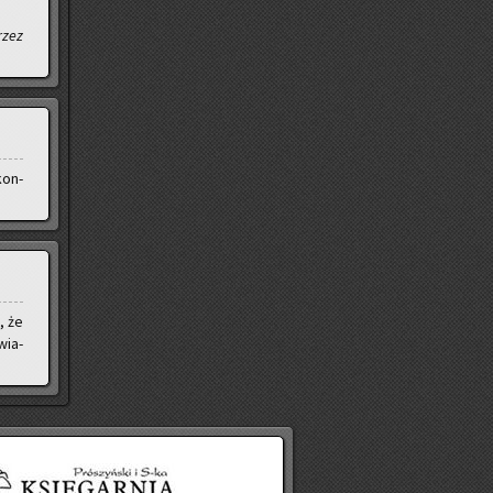
rzez
kon­
, że
wia­