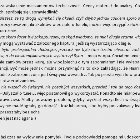
a wska­za­nie man­ka­men­tów tech­nicz­nych. Cenny ma­te­riał do ana­li­zy. C
ych, spró­bu­ję się uspra­wie­dli­wić:
 pi­szesz, że tą drogą wy­my­ka­li się ako­li­ci, czyli chyba jed­nak cał­kiem sporo 
pre­cy­zo­wa­łem, ilu ako­li­tów wie­dzia­ło o tu­ne­lu, można więc przy­jąć za­ło­że
 karcz­mie.
wa: skoro facet był za­kap­tu­rzo­ny, to skąd wia­do­mo, że miał dłu­gie czar­ne wł
 mogą wy­sta­wać z za­ło­żo­ne­go kap­tu­ra, jeśli są wy­star­cza­ją­co dłu­gie.
była pro­fe­sjo­nal­na zło­dziej­ka, prze­cież nie było tam trze­ba otwie­rać żad­
w, a do nie­skom­pli­ko­wa­nych wy­star­czył Ryba
– moja wtopa. Chcia­łem umie­
­nie zam­ków przez Kairę, ale w po­śpie­chu o tym za­po­mnia­łem i nie wy­ła­pa
kwen­cji. Być może jed­nak można przy­mknąć na to oko za­kła­da­jąc, że Hnarr
d­nie za­bez­pie­czo­na jest świą­ty­nia we­wnątrz. Tak po pro­stu wy­szło w pra­
­ła otwie­rać zam­ków.
ie wszedł do świą­ty­ni, nie po­za­bi­jał wszyst­kich, prze­cież i tak do tego do­s
-
Usły­szał o tu­ne­lu, więc po­sta­no­wił go wy­ko­rzy­stać. Po­nad­to nie miał pew
raw­dzi­wa. Miał­by po­waż­ny pro­blem, gdyby wy­rżnął wszyst­kich w świą­ty
­twy nie ma. Mo­gła­by go do­paść straż lub armia, albo byłby po­szu­ki­wa­ny li­
 prze­szła­by bez echa.
ń jest na­cią­ga­na :)
i­łaś czas na wy­ło­wie­nie po­my­łek. Twoje pod­po­wie­dzi po­mo­gą mi udo­sko­na