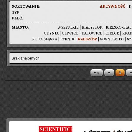
SOR­TO­WA­NIE:
AK­TYW­NOŚĆ
|
K
TYP:
PŁEĆ:
MIA­STO:
WSZYST­KIE
|
BIA­ŁY­STOK
|
BIEL­SKO-BIA­
GDY­NIA
|
GLI­WI­CE
|
KA­TO­WI­CE
|
KIEL­CE
|
KRA­
RUDA ŚLĄ­SKA
|
RYB­NIK
|
RZE­SZÓW
|
SO­SNO­WIEC
|
SZ
Brak znajomych
««
«
»
1