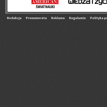
Re­dak­cja
Pre­nu­me­ra­ta
Re­kla­ma
Re­gu­la­min
Po­li­ty­ka p