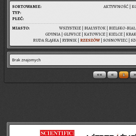
SOR­TO­WA­NIE:
AK­TYW­NOŚĆ
|
K
TYP:
PŁEĆ:
MIA­STO:
WSZYST­KIE
|
BIA­ŁY­STOK
|
BIEL­SKO-BIA­
GDY­NIA
|
GLI­WI­CE
|
KA­TO­WI­CE
|
KIEL­CE
|
KRA­
RUDA ŚLĄ­SKA
|
RYB­NIK
|
RZE­SZÓW
|
SO­SNO­WIEC
|
SZ
Brak znajomych
««
«
»
1