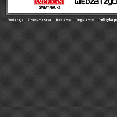
Re­dak­cja
Pre­nu­me­ra­ta
Re­kla­ma
Re­gu­la­min
Po­li­ty­ka p