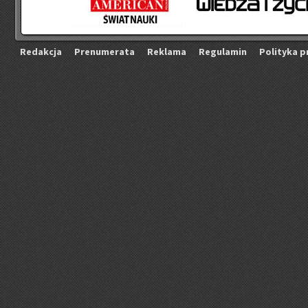
Re­dak­cja
Pre­nu­me­ra­ta
Re­kla­ma
Re­gu­la­min
Po­li­ty­ka p