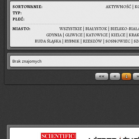
SOR­TO­WA­NIE:
AK­TYW­NOŚĆ
|
K
TYP:
PŁEĆ:
MIA­STO:
WSZYST­KIE
|
BIA­ŁY­STOK
|
BIEL­SKO-BIA­Ł
GDY­NIA
|
GLI­WI­CE
|
KA­TO­WI­CE
|
KIEL­CE
|
KRA­
RUDA ŚLĄ­SKA
|
RYB­NIK
|
RZE­SZÓW
|
SO­SNO­WIEC
|
SZ
Brak znajomych
««
«
»
1