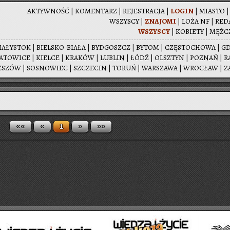
AK­TYW­NOŚĆ
|
KO­MEN­TARZ
|
RE­JE­STRA­CJA
|
LOGIN
|
MIA­STO
WSZY­SCY
|
ZNA­JO­MI
|
LOŻA NF
|
RE­D
WSZY­SCY
|
KO­BIE­TY
|
MĘŻ­C
IA­ŁY­STOK
|
BIEL­SKO-BIA­ŁA
|
BYD­GOSZCZ
|
BYTOM
|
CZĘ­STO­CHO­WA
|
G
A­TO­WI­CE
|
KIEL­CE
|
KRA­KÓW
|
LU­BLIN
|
ŁÓDŹ
|
OLSZ­TYN
|
PO­ZNAŃ
|
R
E­SZÓW
|
SO­SNO­WIEC
|
SZCZE­CIN
|
TORUŃ
|
WAR­SZA­WA
|
WRO­CŁAW
|
Z
««
«
»
»»
1