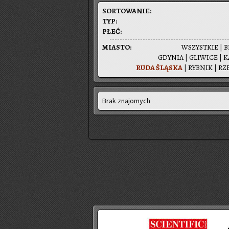
SOR­TO­WA­NIE:
TYP:
PŁEĆ:
MIA­STO:
WSZYST­KIE
|
B
GDY­NIA
|
GLI­WI­CE
|
K
RUDA ŚLĄ­SKA
|
RYB­NIK
|
RZ
Brak znajomych