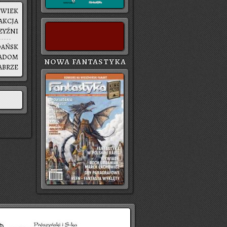
|
WIEK
AK­CJA
ZYŹ­NI
DAŃSK
ADOM
NOWA FANTASTYKA
A­BRZE