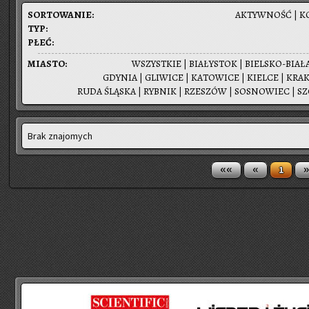
SOR­TO­WA­NIE:
AK­TYW­NOŚĆ
|
K
TYP:
PŁEĆ:
MIA­STO:
WSZYST­KIE
|
BIA­ŁY­STOK
|
BIEL­SKO-BIA­Ł
GDY­NIA
|
GLI­WI­CE
|
KA­TO­WI­CE
|
KIEL­CE
|
KRA­
RUDA ŚLĄ­SKA
|
RYB­NIK
|
RZE­SZÓW
|
SO­SNO­WIEC
|
SZ
Brak znajomych
««
«
»
1