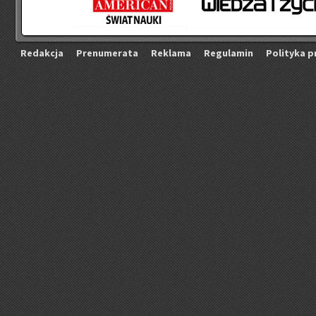
Re­dak­cja
Pre­nu­me­ra­ta
Re­kla­ma
Re­gu­la­min
Po­li­ty­ka p