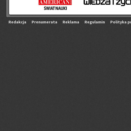
Re­dak­cja
Pre­nu­me­ra­ta
Re­kla­ma
Re­gu­la­min
Po­li­ty­ka p