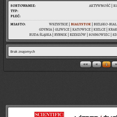
SOR­TO­WA­NIE:
AK­TYW­NOŚĆ
|
K
TYP:
PŁEĆ:
MIA­STO:
WSZYST­KIE
|
BIA­ŁY­STOK
|
BIEL­SKO-BIA­
GDY­NIA
|
GLI­WI­CE
|
KA­TO­WI­CE
|
KIEL­CE
|
KRA­
RUDA ŚLĄ­SKA
|
RYB­NIK
|
RZE­SZÓW
|
SO­SNO­WIEC
|
SZ
Brak znajomych
««
«
»
1