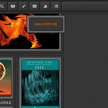
ZALOGUJ SIĘ
O­FI­LE