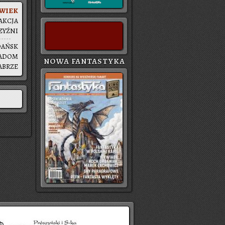
WIEK
AK­CJA
ZYŹ­NI
DAŃSK
ADOM
NOWA FANTASTYKA
A­BRZE