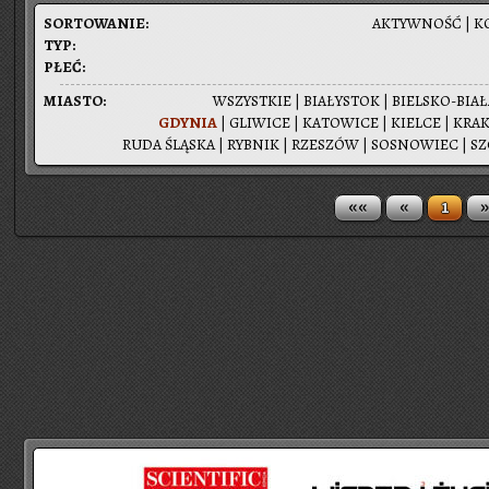
SOR­TO­WA­NIE:
AK­TYW­NOŚĆ
|
K
TYP:
PŁEĆ:
MIA­STO:
WSZYST­KIE
|
BIA­ŁY­STOK
|
BIEL­SKO-BIA­
GDY­NIA
|
GLI­WI­CE
|
KA­TO­WI­CE
|
KIEL­CE
|
KRA­
RUDA ŚLĄ­SKA
|
RYB­NIK
|
RZE­SZÓW
|
SO­SNO­WIEC
|
SZ
««
«
»
1