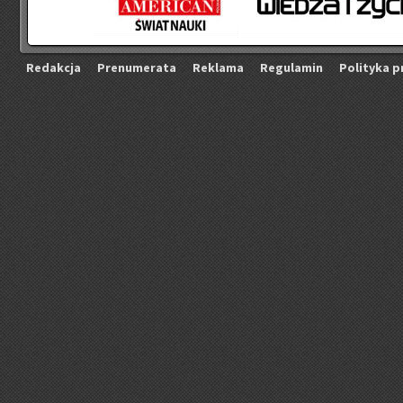
Re­dak­cja
Pre­nu­me­ra­ta
Re­kla­ma
Re­gu­la­min
Po­li­ty­ka p