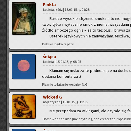
Fin­kla
ko­bie­ta, Łódź | 15.01.15, g. 01:28
Bar­dzo wy­so­kie stę­że­nie smoka – to nie mó
twór, tylko i wy­łącz­nie smok z nie­mal wszyst­ki­mi pr
źró­dło smo­cze­go ognia – za to też plus. I brawa za na
Uste­rek ję­zy­ko­wych nie za­uwa­ży­łam. Moż­li­we
Bab­ska lo­gi­ka rzą­dzi!
śnią­ca
ko­bie­ta | 15.01.15, g. 08:05
Kła­niam się nisko za te pod­no­szą­ce na duchu sł
do­da­nia ko­men­ta­rza :)
Pi­sa­nie to la­ta­nie we śnie - N.G.
Wic­ked G
męż­czy­zna | 15.01.15, g. 19:35
Nie prze­pa­dam za wi­kin­ga­mi, ale czy­ta­ło się faj
Those who can ima­gi­ne any­thing, can cre­ate the im­pos­si­ble 