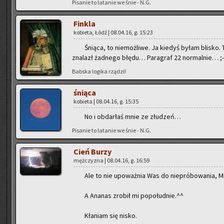
Pi­sa­nie to la­ta­nie we śnie - N.G.
Fin­kla
ko­bie­ta, Łódź | 08.04.16, g. 15:23
Śnią­ca, to nie­moż­li­we. Ja kie­dyś byłam bli­sko.
zna­lazł żad­ne­go błędu… Pa­ra­graf 22 nor­mal­nie… ;-
Bab­ska lo­gi­ka rzą­dzi!
śnią­ca
ko­bie­ta | 08.04.16, g. 15:35
No i ob­dar­łaś mnie ze złu­dzeń…
Pi­sa­nie to la­ta­nie we śnie - N.G.
Cień Burzy
męż­czy­zna | 08.04.16, g. 16:59
Ale to nie upo­waż­nia Was do nie­pró­bo­wa­nia, M
A Ana­nas zro­bił mi po­po­łu­dnie.^^
Kła­niam się nisko.