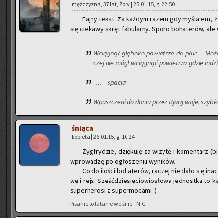
męż­czy­zna, 37 lat, Żory | 25.01.15, g. 22:50
Fajny tekst. Za każ­dym razem gdy my­śla­łem, że hi
się cie­ka­wy skręt fa­bu­lar­ny. Sporo bo­ha­te­rów, ale 
Wcią­gnął głę­bo­ko po­wie­trze do płuc. – Moż
czej nie mógł wcią­gnąć po­wie­trza gdzie in­dzie
-… – spa­cja
Wpusz­cze­ni do domu przez Bjørg woje, szyb­ko
śnią­ca
ko­bie­ta | 26.01.15, g. 10:24
Zyg­fry­dzie, dzię­ku­ję za wi­zy­tę i ko­men­tarz (
wpro­wa­dzę po ogło­sze­niu wy­ni­ków.
Co do ilo­ści bo­ha­te­rów, ra­czej nie dało się in
wę i rejs. Sześć­dzie­się­cio­wio­sło­wa jed­nost­ka to k
su­per­he­ro­si z su­per­mo­ca­mi :)
Pi­sa­nie to la­ta­nie we śnie - N.G.