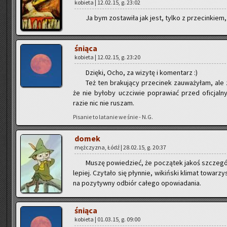
ko­bie­ta | 12.02.15, g. 23:02
Ja bym zo­sta­wi­ła jak jest, tylko z prze­cin­kiem, 
śnią­ca
ko­bie­ta | 12.02.15, g. 23:20
Dzię­ki, Ocho, za wi­zy­tę i ko­men­tarz :)
Też ten bra­ku­ją­cy prze­ci­nek za­uwa­ży­łam, a
że nie by­ło­by uczci­wie po­pra­wiać przed ofi­cjal­
razie nic nie ru­szam.
Pi­sa­nie to la­ta­nie we śnie - N.G.
domek
męż­czy­zna, Łódź | 28.02.15, g. 20:37
Muszę po­wie­dzieć, że po­czą­tek jakoś szcze­gól
le­piej. Czy­ta­ło się płyn­nie, wi­kiń­ski kli­mat to­wa­
na po­zy­tyw­ny od­biór ca­łe­go opo­wia­da­nia.
śnią­ca
ko­bie­ta | 01.03.15, g. 09:00