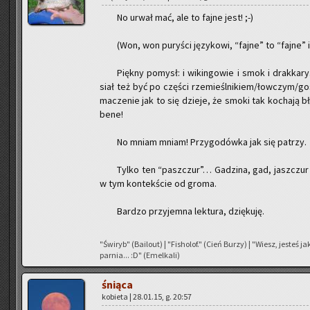
No urwał mać, ale to fajne jest! ;-)
(Won, won pu­ry­ści ję­zy­ko­wi, “fajne” to “fajne” i
Pięk­ny po­mysł: i wi­kin­go­wie i smok i drak­ka­
siał też być po czę­ści rze­mieśl­ni­kiem/łow­czym/go
ma­cze­nie jak to się dzie­je, że smoki tak ko­cha­ją b
bene!
No mniam mniam! Przy­go­dów­ka jak się pa­trzy.
Tylko ten “pasz­czur”… Ga­dzi­na, gad, jasz­czur
w tym kon­tek­ście od groma.
Bar­dzo przy­jem­na lek­tu­ra, dzię­ku­ję.
"Świ­ryb" (Ba­ilo­ut) | "Fi­sho­lof." (Cień Burzy) | "Wiesz, je­steś 
par­nia... :D" (Emel­ka­li)
śnią­ca
ko­bie­ta | 28.01.15, g. 20:57