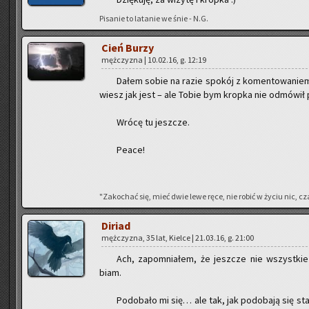
Pi­sa­nie to la­ta­nie we śnie - N.G.
Cień Burzy
męż­czy­zna | 10.02.16, g. 12:19
Dałem sobie na razie spo­kój z ko­men­to­wa­niem p
wiesz jak jest – ale Tobie bym krop­ka nie od­mó­wił 
Wrócę tu jesz­cze.
Peace!
"Za­ko­chać się, mieć dwie lewe ręce, nie robić w życiu nic, cza
Di­riad
męż­czy­zna, 35 lat, Kiel­ce | 21.03.16, g. 21:00
Ach, za­po­mnia­łem, że jesz­cze nie wszyst­kie 
biam.
Po­do­ba­ło mi się… ale tak, jak po­do­ba­ją się sta