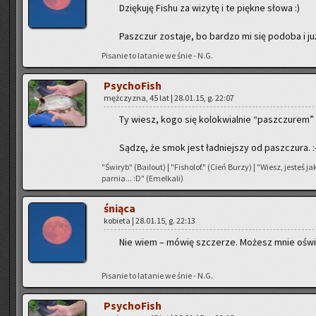
Dzię­ku­ję Fishu za wi­zy­tę i te pięk­ne słowa :)
Pasz­czur zo­sta­je, bo bar­dzo mi się po­do­ba i już
Pi­sa­nie to la­ta­nie we śnie - N.G.
Psy­cho­Fish
męż­czy­zna, 45 lat | 28.01.15, g. 22:07
Ty wiesz, kogo się ko­lo­kwial­nie “pasz­czu­rem”
Sądzę, że smok jest ład­niej­szy od pasz­czu­ra. :
"Świ­ryb" (Ba­ilo­ut) | "Fi­sho­lof." (Cień Burzy) | "Wiesz, je­steś 
par­nia... :D" (Emel­ka­li)
śnią­ca
ko­bie­ta | 28.01.15, g. 22:13
Nie wiem – mówię szcze­rze. Mo­żesz mnie oświe­c
Pi­sa­nie to la­ta­nie we śnie - N.G.
Psy­cho­Fish