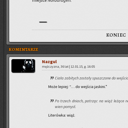
miej­sce
Nord­dra­gen
.
koniec
KOMENTARZE
Na­zgul
męż­czy­zna, 36 lat | 12.01.15, g. 16:05
Ciała za­bi­tych zo­sta­ły spusz­czo­ne do wej­ścia
Może le­piej: “… do wej­ścia ja­ski­ni.”
Po trzech dniach, pa­trząc na wiąż le­żą­ce na
wien po­mysł.
Li­te­rów­ka: wiąż.