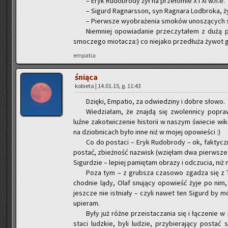
– Eryk Ru­do­bro­dy żył na prze­ło­mie X i XI w.n.e.
– Si­gurd Ra­gnars­son, syn Ra­gna­ra Lod­bro­ka, ż
– Pierw­sze wy­obra­że­nia smo­ków uno­szą­cych si
Nie­mniej opo­wia­da­nie prze­czy­ta­łem z dużą prz
smo­cze­go mio­ta­cza:) co nie­ja­ko prze­dłu­ża żywot g
em­pa­tia
śnią­ca
ko­bie­ta | 14.01.15, g. 11:43
Dzię­ki, Em­pa­tio, za od­wie­dzi­ny i dobre słowo.
Wie­dzia­łam, że znaj­dą się zwo­len­ni­cy po­praw
luźne za­ko­twi­cze­nie hi­sto­rii w na­szym świe­cie w
na dziob­ni­cach było inne niż w mojej opo­wie­ści :)
Co do po­sta­ci – Eryk Ru­do­bro­dy – ok, fak­tycz­
po­stać, zbież­ność na­zwisk (wzię­łam dwa pierw­sze i
Si­gur­dzie – le­piej pa­mię­tam ob­ra­zy i od­czu­cia, niż
Poza tym – z grub­sza cza­so­wo zga­dza się z Tw
chod­nie lądy, Olaf snu­ją­cy opo­wieść żyje po nim, a
jesz­cze nie ist­nia­ły – czyli nawet ten Si­gurd by m
upie­ram.
Były już różne prze­ista­cza­nia się i łą­cze­nie 
sta­ci ludz­kie, byli lu­dzie, przy­bie­ra­ją­cy po­sta