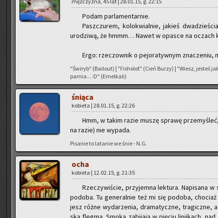
męż­czy­zna, 45 lat | 28.01.15, g. 22:15
Podam par­la­men­tar­nie.
Pasz­czu­rem, ko­lo­kwial­nie, ja­kieś dwa­dzie­ści
uro­dzi­wą, że hmmm… Nawet w opa­sce na oczach k
Ergo: rze­czow­nik o pe­jo­ra­tyw­nym zna­cze­niu,
"Świ­ryb" (Ba­ilo­ut) | "Fi­sho­lof." (Cień Burzy) | "Wiesz, je­steś 
par­nia... :D" (Emel­ka­li)
śnią­ca
ko­bie­ta | 28.01.15, g. 22:26
Hmm, w takim razie muszę spra­wę prze­my­śleć, a
na razie) nie wy­pa­da.
Pi­sa­nie to la­ta­nie we śnie - N.G.
ocha
ko­bie­ta | 12.02.15, g. 21:35
Rze­czy­wi­ście, przy­jem­na lek­tu­ra. Na­pi­sa­na w
po­do­ba. Tu ge­ne­ral­nie też mi się po­do­ba, cho­ciaż
jesz różne wy­da­rze­nia, dra­ma­tycz­ne, tra­gicz­ne, a
ską fleg­mą. Smoka za­bi­ja­ją w pię­ciu li­nij­kach, n