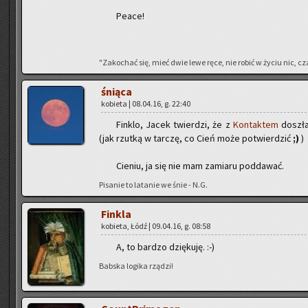
Peace!
"Za­ko­chać się, mieć dwie lewe ręce, nie robić w życiu nic, cza
śnią­ca
ko­bie­ta | 08.04.16, g. 22:40
Fin­klo, Jacek twier­dzi, że z
Kon­tak­tem
do­szłaś
(jak rzut­ką w tar­czę, co Cień może po­twier­dzić
;)
)
Cie­niu, ja się nie mam za­mia­ru pod­da­wać.
Pi­sa­nie to la­ta­nie we śnie - N.G.
Fin­kla
ko­bie­ta, Łódź | 09.04.16, g. 08:58
A, to bar­dzo dzię­ku­ję. :-)
Bab­ska lo­gi­ka rzą­dzi!