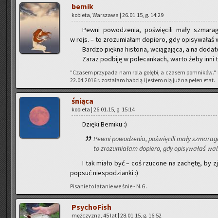
bemik
ko­bie­ta, War­sza­wa | 26.01.15, g. 14:29
Pewni po­wo­dze­nia, po­świę­ci­li mały szma­r
w rejs. – to zro­zu­mia­łam do­pie­ro, gdy opi­sy­wa­łaś 
Bar­dzo pięk­na hi­sto­ria, wcią­ga­ją­ca, a na do­da
Zaraz pod­bi­ję w po­le­can­kach, warto żeby inni te
"Cza­sem przy­pa­da nam rola go­łę­bi, a cza­sem po­mni­ków."
22.04.2016 r. zo­sta­łam bab­cią i je­stem nią już na pełen etat.
śnią­ca
ko­bie­ta | 26.01.15, g. 15:14
Dzię­ki Be­mi­ku :)
Pewni po­wo­dze­nia, po­świę­ci­li mały szma­rag
to zro­zu­mia­łam do­pie­ro, gdy opi­sy­wa­łaś wal
I tak miało być – coś rzu­co­ne na za­chę­tę, by zj
po­psuć nie­spo­dzian­ki :)
Pi­sa­nie to la­ta­nie we śnie - N.G.
Psy­cho­Fish
męż­czy­zna, 45 lat | 28.01.15, g. 16:52