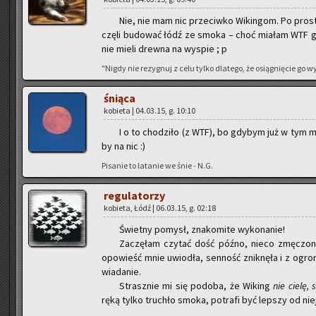
Nie, nie mam nic prze­ciw­ko Wi­kin­gom. Po pro­st
czę­li bu­do­wać łódź ze smoka – choć mia­łam WTF gd
nie mieli drew­na na wy­spie ; p
"Nigdy nie re­zy­gnuj z celu tylko dla­te­go, że osią­gnię­cie go
śnią­ca
ko­bie­ta | 04.03.15, g. 10:10
I o to cho­dzi­ło (z WTF), bo gdy­bym już w tym mo
by na nic :)
Pi­sa­nie to la­ta­nie we śnie - N.G.
re­gu­la­to­rzy
ko­bie­ta, Łódź | 06.03.15, g. 02:18
Świet­ny po­mysł, zna­ko­mi­te wy­ko­na­nie!
Za­czę­łam czy­tać dość późno, nieco zmę­czo­na 
opo­wieść mnie uwio­dła, sen­ność znik­nę­ła i z ogro
wia­da­nie.
Strasz­nie mi się po­do­ba, że Wi­king
nie cielę, 
ręką tylko tru­chło smoka, po­tra­fi być lep­szy od nie­