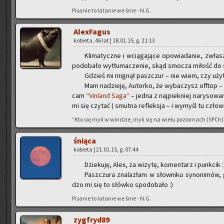
Pi­sa­nie to la­ta­nie we śnie - N.G.
Ale­xFa­gus
ko­bie­ta, 46 lat | 18.01.15, g. 21:13
Kli­ma­tycz­ne i wcią­ga­ją­ce opo­wia­da­nie, zwł
po­do­ba­ło wy­tłu­ma­cze­nie, skąd smo­cza mi­łość do
Gdzieś mi mi­gnął pasz­czur – nie wiem, czy użyt
Mam na­dzie­ję, Au­tor­ko, że wy­ba­czysz of­ftop – e
cam
“Vin­land Saga“
– jedna z naj­piek­niej na­ry­so­wa­
mi się czy­tać ( smut­na re­flek­sja – i wy­myśl tu czło­w
”Kto się myli w win­dzie, myli się na wielu po­zio­mach (SPCh)
śnią­ca
ko­bie­ta | 21.01.15, g. 07:44
Dzie­ku­ję, Alex, za wi­zy­tę, ko­men­tarz i punk­cik :
Pasz­czu­ra zna­la­złam w słow­ni­ku sy­no­ni­mó
dzo mi się to słów­ko spodo­ba­ło :)
Pi­sa­nie to la­ta­nie we śnie - N.G.
zyg­fry­d89