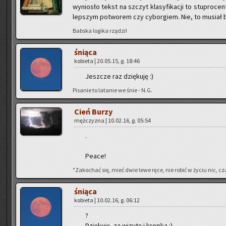
wy­nio­sło tekst na szczyt kla­sy­fi­ka­cji to stu­pro­
lep­szym po­two­rem czy cy­bor­giem. Nie, to mu­siał b
Bab­ska lo­gi­ka rzą­dzi!
śnią­ca
ko­bie­ta | 20.05.15, g. 18:46
Jesz­cze raz dzię­ku­ję :)
Pi­sa­nie to la­ta­nie we śnie - N.G.
Cień Burzy
męż­czy­zna | 10.02.16, g. 05:54
.
Peace!
"Za­ko­chać się, mieć dwie lewe ręce, nie robić w życiu nic, cza
śnią­ca
ko­bie­ta | 10.02.16, g. 06:12
?
Dzię­ku­ję, za wi­zy­tę i krop­ka :)