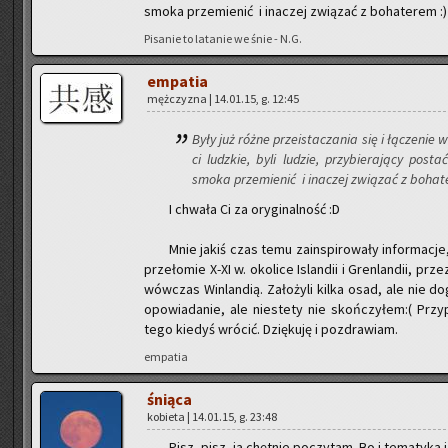
smoka prze­mie­nić i ina­czej zwią­zać z bo­ha­te­rem :)
Pi­sa­nie to la­ta­nie we śnie - N.G.
em­pa­tia
męż­czy­zna | 14.01.15, g. 12:45
Były już różne prze­ista­cza­nia się i łą­cze­nie 
ci ludz­kie, byli lu­dzie, przy­bie­ra­ją­cy po­
smoka prze­mie­nić i ina­czej zwią­zać z bo­ha­t
I chwa­ła Ci za ory­gi­nal­ność :D
Mnie jakiś czas temu za­in­spi­ro­wa­ły in­for­ma­cj
prze­ło­mie X-XI w. oko­li­ce Is­lan­dii i Gren­lan­dii, p
wów­czas Win­lan­dią. Za­ło­ży­li kilka osad, ale nie do­
opo­wia­da­nie, ale nie­ste­ty nie skoń­czy­łem:( Przy­
tego kie­dyś wró­cić. Dzię­ku­ję i po­zdra­wiam.
em­pa­tia
śnią­ca
ko­bie­ta | 14.01.15, g. 23:48
Pisz, pisz, ja chęt­nie po­czy­tam. Bo i te­ma­ty­ka i