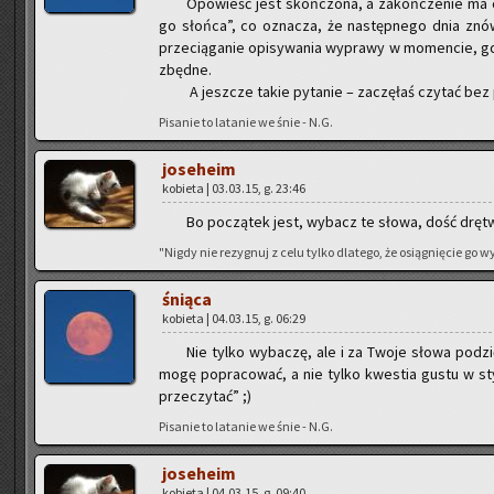
Opo­wieść jest skoń­czo­na, a za­koń­cze­nie ma ot
go słoń­ca”, co ozna­cza, że na­stęp­ne­go dnia znów
prze­cią­ga­nie opi­sy­wa­nia wy­pra­wy w mo­men­cie, 
zbęd­ne.
A jesz­cze takie py­ta­nie – za­czę­łaś czy­tać bez
Pi­sa­nie to la­ta­nie we śnie - N.G.
jo­se­he­im
ko­bie­ta | 03.03.15, g. 23:46
Bo po­czą­tek jest, wy­bacz te słowa, dość drę­tw
"Nigdy nie re­zy­gnuj z celu tylko dla­te­go, że osią­gnię­cie go
śnią­ca
ko­bie­ta | 04.03.15, g. 06:29
Nie tylko wy­ba­czę, ale i za Twoje słowa po­dzi
mogę po­pra­co­wać, a nie tylko kwe­stia gustu w styl
prze­czy­tać” ;)
Pi­sa­nie to la­ta­nie we śnie - N.G.
jo­se­he­im
ko­bie­ta | 04.03.15, g. 09:40