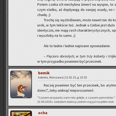
Potem czeka ich nie­chyb­na śmierć na wy­spie, to s
czym stat­ku, aż do­pły­wa­ją do swo­jej osady, no i w
chwi­lę. ;)
Tro­chę się wy­zło­śli­wiam, może nawet nie do ko
urok, w tym tek­ście też. Jed­nak u Cie­bie jest dużo 
iden­tycz­ni, nie mają cech cha­rak­te­ry­stycz­nych, op
i wy­szło­by na to samo. ;)
Ale to ładne i ład­nie na­pi­sa­ne opo­wia­da­nie.
– Pię­cio­ro do­ro­słych, w tym trzy ko­bie­ty i trój­k
w tym przy­pad­ku po­wi­nien być prze­ci­nek.
bemik
ko­bie­ta, War­sza­wa | 12.02.15, g. 22:53
Ra­czej po­wi­nien być ten prze­ci­nek, bo aryt­m
dzie­ci”, żeby unik­nąć nie­po­ro­zu­mień.
"Cza­sem przy­pa­da nam rola go­łę­bi, a cza­sem po­mni­ków."
22.04.2016 r. zo­sta­łam bab­cią i je­stem nią już na pełen etat.
ocha