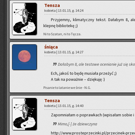
Ten­sza
ko­bie­ta | 13.01.15, g. 14:24
Przy­jem­ny, kli­ma­tycz­ny tekst. Da­ła­bym 8, a
klep­nę bi­blio­te­kę ;)
Ni to Sza­tan, ni to Tęcza.
śnią­ca
ko­bie­ta | 13.01.15, g. 14:27
Da­ła­bym 8, ale te­sto­we oce­nia­nie już się skoń
Ech, jakoś to będę mu­sia­ła prze­żyć ;)
A tak na po­waż­nie – dzię­ku­ję :)
Pi­sa­nie to la­ta­nie we śnie - N.G.
Ten­sza
ko­bie­ta | 13.01.15, g. 14:40
Za­po­mnia­łam o po­praw­kach (wpi­sa­łam sobie i
Mimo,[-] że dziew­czy­na
http://www.prosteprzecinki.pl/przecinek-prz