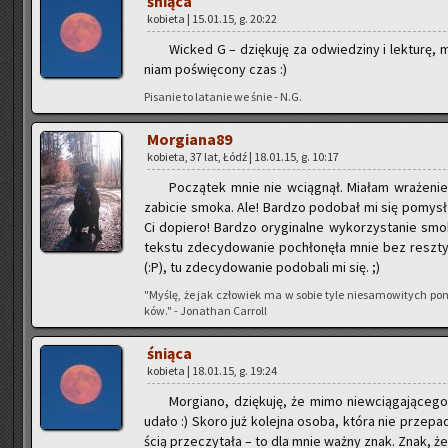
śnią­ca
ko­bie­ta | 15.01.15, g. 20:22
Wic­ked G – dzię­ku­ję za od­wie­dzi­ny i lek­tu­rę
niam po­świę­co­ny czas :)
Pi­sa­nie to la­ta­nie we śnie - N.G.
Mor­gia­na­89
ko­bie­ta, 37 lat, Łódź | 18.01.15, g. 10:17
Po­czą­tek mnie nie wcią­gnął. Mia­łam wra­że­ni
za­bi­cie smoka. Ale! Bar­dzo po­do­bał mi się po­mysł
Ci do­pie­ro! Bar­dzo ory­gi­nal­ne wy­ko­rzy­sta­nie s
tek­stu zde­cy­do­wa­nie po­chło­nę­ła mnie bez resz­ty
(:P), tu zde­cy­do­wa­nie po­do­ba­li mi się. ;)
"Myślę, że jak czło­wiek ma w sobie tyle nie­sa­mo­wi­tych po
ków." - Jo­na­than Car­roll
śnią­ca
ko­bie­ta | 18.01.15, g. 19:24
Mor­gia­no, dzię­ku­ję, że mimo nie­wcią­ga­ją­ce­
udało :) Skoro już ko­lej­na osoba, która nie prze­pa­d
ścią prze­czy­ta­ła – to dla mnie ważny znak. Znak, że 