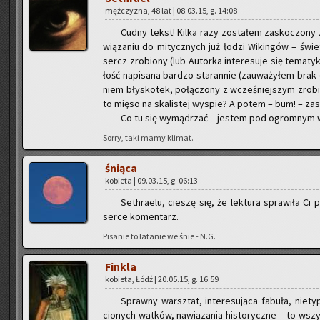
męż­czy­zna, 48 lat | 08.03.15, g. 14:08
Cudny tekst! Kilka razy zo­sta­łem za­sko­czo­ny 
wią­za­niu do mi­tycz­nych już łodzi Wi­kin­gów – świet­
sercz zro­bio­ny (lub Au­tor­ka in­te­re­su­je się te­ma­
łość na­pi­sa­na bar­dzo sta­ran­nie (za­uwa­ży­łem br
niem bły­sko­tek, po­łą­czo­ny z wcze­śniej­szym zro­bi
to mięso na ska­li­stej wy­spie? A potem – bum! – za­
Co tu się wy­mą­drzać – je­stem pod ogrom­nym wra
Sorry, taki mamy kli­mat.
śnią­ca
ko­bie­ta | 09.03.15, g. 06:13
Se­th­ra­elu, cie­szę się, że lek­tu­ra spra­wi­ła Ci
serce ko­men­tarz.
Pi­sa­nie to la­ta­nie we śnie - N.G.
Fin­kla
ko­bie­ta, Łódź | 20.05.15, g. 16:59
Spraw­ny warsz­tat, in­te­re­su­ją­ca fa­bu­ła, nie
cio­nych wąt­ków, na­wią­za­nia hi­sto­rycz­ne – to ws