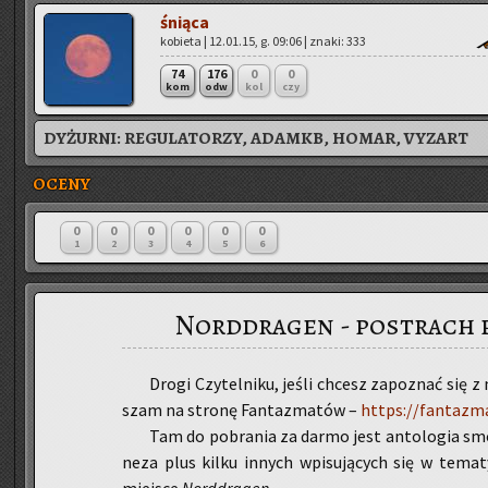
śnią­ca
ko­bie­ta | 12.01.15, g. 09:06 | znaki: 333
74
176
0
0
kom
odw
kol
czy
DYŻURNI:
REGULATORZY, ADAMKB, HOMAR, VYZART
OCENY
0
0
0
0
0
0
1
2
3
4
5
6
Norddragen - postrach 
Drogi Czy­tel­ni­ku, jeśli chcesz za­po­znać się
szam na stro­nę Fan­ta­zma­tów –
https://fantazm
Tam do po­bra­nia za darmo jest an­to­lo­gia smo
ne­za plus kilku in­nych wpi­su­ją­cych się w te­ma­