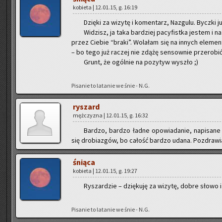
ko­bie­ta | 12.01.15, g. 16:19
Dzię­ki za wi­zy­tę i ko­men­tarz, Na­zgu­lu. Bycz­ki 
Wi­dzisz, ja taka bar­dziej pa­cy­fist­ka je­stem i
przez Cie­bie “braki”. Wo­la­łam się na in­nych ele­me
– bo tego już ra­czej nie zdążę sen­sow­nie prze­ro­bi
Grunt, że ogól­nie na po­zy­tyw wy­szło ;)
Pi­sa­nie to la­ta­nie we śnie - N.G.
ry­szard
męż­czy­zna | 12.01.15, g. 16:32
Bar­dzo, bar­dzo ładne opo­wia­da­nie, na­pi­sa­n
się dro­bia­zgów, bo ca­łość bar­dzo udana. Po­zdra­wia
śnią­ca
ko­bie­ta | 12.01.15, g. 19:27
Ry­szar­dzie – dzię­ku­ję za wi­zy­tę, dobre słowo i b
Pi­sa­nie to la­ta­nie we śnie - N.G.