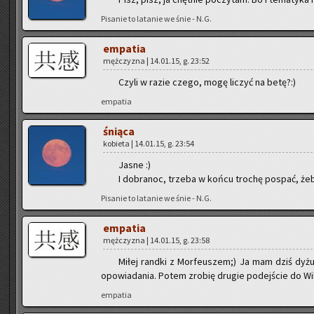
Pi­sa­nie to la­ta­nie we śnie - N.G.
em­pa­tia
męż­czy­zna | 14.01.15, g. 23:52
Czyli w razie czego, mogę li­czyć na betę?:)
em­pa­tia
śnią­ca
ko­bie­ta | 14.01.15, g. 23:54
Jasne :)
I do­bra­noc, trze­ba w końcu tro­chę po­spać, ż
Pi­sa­nie to la­ta­nie we śnie - N.G.
em­pa­tia
męż­czy­zna | 14.01.15, g. 23:58
Miłej rand­ki z Mor­fe­uszem;) Ja mam dziś dyżu
opo­wia­da­nia. Potem zro­bię dru­gie po­dej­ście do Wi
em­pa­tia