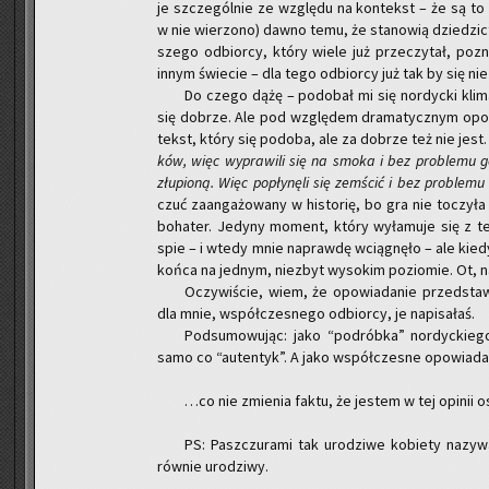
je szcze­gól­nie ze wzglę­du na kon­tekst – że są to 
w nie wie­rzo­no) dawno temu, że sta­no­wią dzie­dzic­t
sze­go od­bior­cy, który wiele już prze­czy­tał, po­zna
innym świe­cie – dla tego od­bior­cy już tak by się nie n
Do czego dążę – po­do­bał mi się nor­dyc­ki kli­ma
się do­brze. Ale pod wzglę­dem dra­ma­tycz­nym opo
tekst, który się po­do­ba, ale za do­brze też nie jest.
ków, więc wy­pra­wi­li się na smoka i bez pro­ble­mu go za
złu­pio­ną. Więc po­pły­nę­li się ze­mścić i bez pro­ble­mu t
czuć za­an­ga­żo­wa­ny w hi­sto­rię, bo gra nie to­czy­
bo­ha­ter. Je­dy­ny mo­ment, który wy­ła­mu­je się z t
spie – i wtedy mnie na­praw­dę wcią­gnę­ło – ale kiedy 
końca na jed­nym, nie­zbyt wy­so­kim po­zio­mie. Ot, na
Oczy­wi­ście, wiem, że opo­wia­da­nie przed­sta­
dla mnie, współ­cze­sne­go od­bior­cy, je na­pi­sa­łaś.
Pod­su­mo­wu­jąc: jako “pod­rób­ka” nor­dyc­kie­g
samo co “au­ten­tyk”. A jako współ­cze­sne opo­wia­da­n
…co nie zmie­nia faktu, że je­stem w tej opi­nii os
PS: Pasz­czu­ra­mi tak uro­dzi­we ko­bie­ty na­zy
rów­nie uro­dzi­wy.