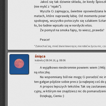
Jakoś się tak dziw­nie skła­da, że kiedy Śpiosz­k
(nie mylić z “ni­ja­ki”).
Wy­szła Ci zaj­mu­ją­ca, świet­nie opo­wie­dzia­na
ma­tach, które na­praw­dę lubię. Od mo­men­tu po­wro­tu
spo­koj­nej, wszyst­ko po­to­czy­ło się szla­kiem Sz
ło, bo ład­nie wpi­sa­ło się w nor­dyc­ki etos.
Że po­mysł na smoka fajny, to wiesz, praw­da?
Peace!
"Za­ko­chać się, mieć dwie lewe ręce, nie robić w życiu nic, cza
śnią­ca
ko­bie­ta | 08.04.16, g. 08:06
A wy­jąt­ko­wo nie­skrom­nie po­wiem: wiem :) Mój 
ną otocz­kę.
Na wspo­mnia­ny ból nie mogę Ci po­ra­dzić nic in
ten gał­gan pój­dzie sobie precz (a naj­le­piej coś do
A pro­pos lep­szych tek­stów. Tak się za­sta­na­wi
cyj­ny, w któ­rym nie znaj­dziesz nic do po­ma­ru­dze­ni
Dzię­ku­ję, Cie­niu :)