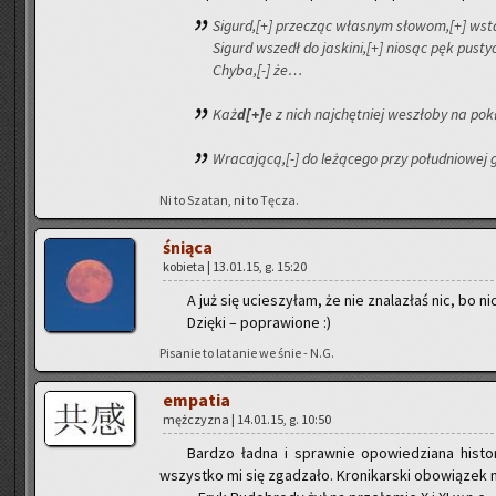
Si­gurd,[+] prze­cząc wła­snym sło­wom,[+] wst
Si­gurd wszedł do ja­ski­ni,[+] nio­sąc pęk pu­st
Chyba,[-] że…
Każ
d[+]
e z nich naj­chęt­niej we­szło­by na po­
Wra­ca­ją­cą,[-] do le­żą­ce­go przy po­łu­dnio­wej 
Ni to Sza­tan, ni to Tęcza.
śnią­ca
ko­bie­ta | 13.01.15, g. 15:20
A już się ucie­szy­łam, że nie zna­la­złaś nic, bo ni
Dzię­ki – po­pra­wio­ne :)
Pi­sa­nie to la­ta­nie we śnie - N.G.
em­pa­tia
męż­czy­zna | 14.01.15, g. 10:50
Bar­dzo ładna i spraw­nie opo­wie­dzia­na hi­sto­ri
wszyst­ko mi się zga­dza­ło. Kro­ni­kar­ski obo­wią­zek na