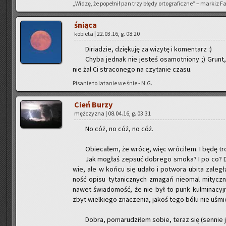
„Widzę, że po­peł­nił pan trzy błędy or­to­gra­ficz­ne” – mar­kiz 
śnią­ca
ko­bie­ta | 22.03.16, g. 08:20
Di­ria­dzie, dzię­ku­ję za wi­zy­tę i ko­men­tarz :)
Chyba jed­nak nie je­steś osa­mot­nio­ny ;) Grunt,
nie żal Ci stra­co­ne­go na czy­ta­nie czasu.
Pi­sa­nie to la­ta­nie we śnie - N.G.
Cień Burzy
męż­czy­zna | 08.04.16, g. 03:31
No cóż, no cóż, no cóż.
Obie­ca­łem, że wrócę, więc wró­ci­łem. I będę tro
Jak mo­głaś ze­psuć do­bre­go smoka? I po co? Dla ja
wie, ale w końcu się udało i po­two­ra ubita za­le­gł
ność opisu ty­ta­nicz­nych zma­gań nie­omal mi­tycz­ny
nawet świa­do­mość, że nie był to punk kul­mi­na­cyj
zbyt wiel­kie­go zna­cze­nia, jakoś tego bólu nie uśmie
Dobra, po­ma­ru­dzi­łem sobie, teraz się (sen­nie