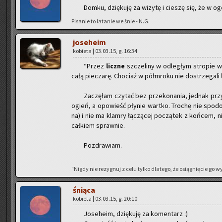
Domku, dzię­ku­ję za wi­zy­tę i cie­szę się, że w ogó
Pi­sa­nie to la­ta­nie we śnie - N.G.
jo­se­he­im
ko­bie­ta | 03.03.15, g. 16:34
“Przez
licz­ne
szcze­li­ny w od­le­głym stro­pie 
całą pie­cza­rę. Cho­ciaż w pół­mro­ku nie do­strze­ga­li
Za­czę­łam czy­tać bez prze­ko­na­nia, jed­nak p
ogień, a opo­wieść pły­nie wart­ko. Tro­chę nie spodo­
na) i nie ma klam­ry łą­czą­cej po­czą­tek z koń­cem, nie­m
cał­kiem spraw­nie.
Po­zdra­wiam.
"Nigdy nie re­zy­gnuj z celu tylko dla­te­go, że osią­gnię­cie go
śnią­ca
ko­bie­ta | 03.03.15, g. 20:10
Jo­se­he­im, dzię­ku­ję za ko­men­tarz :)