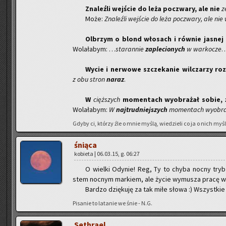
Zna­leź­li wej­ście do leża po­czwa­ry, ale nie
z
Może:
Zna­leź­li wej­ście do leża po­czwa­ry, ale nie w
Ol­brzym o blond wło­sach i rów­nie ja­snej 
Wo­la­ła­bym: …
sta­ran­nie
za­plecionych
w war­ko­cze
Wycie i ner­wo­we szcze­ka­nie wil­cza­rzy roz
z obu stron
naraz
.
W
cięż­szych
mo­men­tach wy­obra­żał sobie, że
Wo­la­ła­bym:
W
naj­trud­niej­szych
mo­men­tach wy­obra
Gdyby ci, któ­rzy źle o mnie myślą, wie­dzie­li co ja o nich myślę
śnią­ca
ko­bie­ta | 06.03.15, g. 06:27
O wiel­ki Ody­nie! Reg, Ty to chyba nocny tryb 
stem noc­nym mar­kiem, ale życie wy­mu­sza pracę w
Bar­dzo dzię­ku­ję za tak miłe słowa :) Wszyst­kie 
Pi­sa­nie to la­ta­nie we śnie - N.G.
Se­th­ra­el