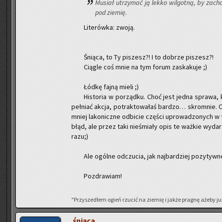
Mu­siał utrzy­mać ją lekko wil­got­ną, by za­ch
pod zie­mię.
Li­te­rów­ka: zwoją.
Śnią­ca, to Ty pi­szesz?! I to do­brze pi­szesz?!
Cią­gle coś mnie na tym forum za­ska­ku­je ;)
Łódkę fajną mieli ;)
Hi­sto­ria w po­rząd­ku. Choć jest jedna spra­wa,
peł­niać akcja, po­trak­to­wa­łaś bar­dzo… skrom­nie. 
mniej la­ko­nicz­ne od­bi­cie czę­ści upro­wa­dzo­nych w t
błąd, ale przez taki nie­śmia­ły opis te waż­kie wy­da­r
ra­zu;)
Ale ogól­ne od­czu­cia, jak naj­bar­dziej po­zy­tyw­n
Po­zdra­wiam!
"Przy­sze­dłem ogień rzu­cić na zie­mię i jakże pra­gnę ażeby już
śnią­ca