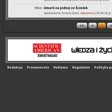
Mike:
Umarli na jednej ze Ścieżek
opowiadanie, fantasy | kom.
regulatorzy
| 03.04.10, g.
««
«
»
1
Re­dak­cja
Pre­nu­me­ra­ta
Re­kla­ma
Re­gu­la­min
Po­li­ty­ka p