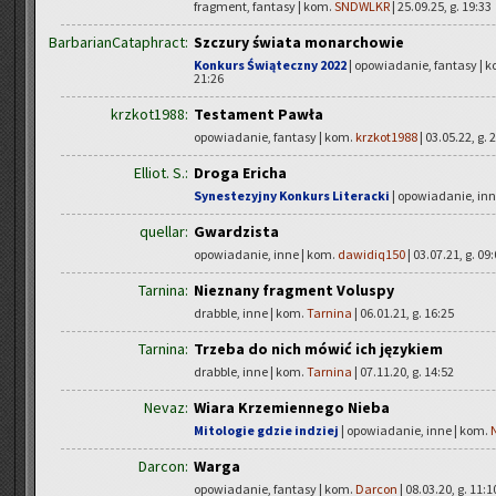
fragment, fantasy | kom.
SNDWLKR
| 25.09.25, g. 19:33
BarbarianCataphract:
Szczury świata monarchowie
Konkurs Świąteczny 2022
| opowiadanie, fantasy | 
21:26
krzkot1988:
Testament Pawła
opowiadanie, fantasy | kom.
krzkot1988
| 03.05.22, g. 
Elliot. S.:
Droga Ericha
Synestezyjny Konkurs Literacki
| opowiadanie, inn
quellar:
Gwardzista
opowiadanie, inne | kom.
dawidiq150
| 03.07.21, g. 09
Tarnina:
Nieznany fragment Voluspy
drabble, inne | kom.
Tarnina
| 06.01.21, g. 16:25
Tarnina:
Trzeba do nich mówić ich językiem
drabble, inne | kom.
Tarnina
| 07.11.20, g. 14:52
Nevaz:
Wiara Krzemiennego Nieba
Mitologie gdzie indziej
| opowiadanie, inne | kom.
Darcon:
Warga
opowiadanie, fantasy | kom.
Darcon
| 08.03.20, g. 11:1