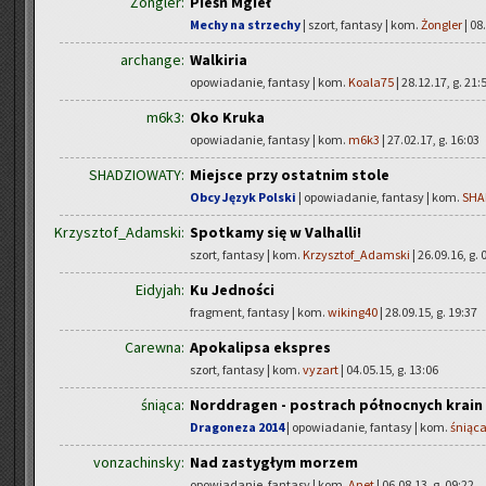
Żongler:
Pieśń Mgieł
Mechy na strzechy
| szort, fantasy | kom.
Żongler
| 08
archange:
Walkiria
opowiadanie, fantasy | kom.
Koala75
| 28.12.17, g. 21:
m6k3:
Oko Kruka
opowiadanie, fantasy | kom.
m6k3
| 27.02.17, g. 16:03
SHADZIOWATY:
Miejsce przy ostatnim stole
Obcy Język Polski
| opowiadanie, fantasy | kom.
SHA
Krzysztof_Adamski:
Spotkamy się w Valhalli!
szort, fantasy | kom.
Krzysztof_Adamski
| 26.09.16, g. 
Eidyjah:
Ku Jedności
fragment, fantasy | kom.
wiking40
| 28.09.15, g. 19:37
Carewna:
Apokalipsa ekspres
szort, fantasy | kom.
vyzart
| 04.05.15, g. 13:06
śniąca:
Norddragen - postrach północnych krain
Dragoneza 2014
| opowiadanie, fantasy | kom.
śniąc
vonzachinsky:
Nad zastygłym morzem
opowiadanie, fantasy | kom.
Anet
| 06.08.13, g. 09:22