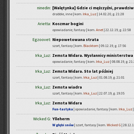
ninedin:
[Walętynka] Gdzie ci mężczyźni, prawdziwi
drabble, inne | kom.
Irka_Luz
| 14.02.20, g. 21:28
Arietta:
Koszmar bogini
opowiadanie, fantasy | kom.
Anet
| 22.12.19, g. 22:58
Egzoovet:
Niepowetowana strata
szort, fantasy | kom.
Blacktom
| 09.12.19, g. 17:56
Irka_Luz:
Zemsta Widara. Wysłannicy ministerstwa
opowiadanie, fantasy | kom.
Irka_Luz
| 08.08.19, g. 21
Irka_Luz:
Zemsta Widara. Sto lat później
szort, fantasy | kom.
Irka_Luz
| 01.08.19, g. 21:01
Irka_Luz:
Zemsta wiadra
szort, fantasy | kom.
Irka_Luz
| 22.07.19, g. 19:35
Irka_Luz:
Zemsta Widara
Fun-tastyka
| opowiadanie, fantasy | kom.
Irka_Luz
|
Wicked G:
Ylleherm
W głębi snów
| szort, fantasy | kom.
Wicked G
| 28.12.1