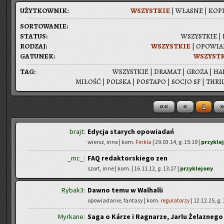
UŻYT­KOW­NIK:
WSZYST­KIE
|
WŁA­SNE
|
KOPI
SOR­TO­WA­NIE:
STA­TUS:
WSZYST­KIE
|
RO­DZAJ:
WSZYST­KIE
|
OPO­WIA­
GA­TU­NEK:
WSZYST­
TAG:
WSZYST­KIE
|
DRA­MAT
|
GROZA
|
HA
MI­ŁOŚĆ
|
POL­SKA
|
PO­STA­PO
|
SOCJO SF
|
THRIL
««
«
»
1
brajt:
Edycja starych opowiadań
wiersz, inne | kom.
Finkla
| 29.03.14, g. 15:19 |
przykle
_mc_:
FAQ redaktorskiego zen
szort, inne | kom.
| 16.11.12, g. 13:27 |
przyklejony
Rybak3:
Dawno temu w Walhalli
opowiadanie, fantasy | kom.
regulatorzy
| 12.12.25, g.
Myrkane:
Saga o Kárze i Ragnarze, Jarlu Żelaznego