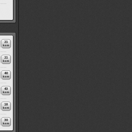
21
kom
21
kom
40
kom
43
kom
18
kom
30
kom