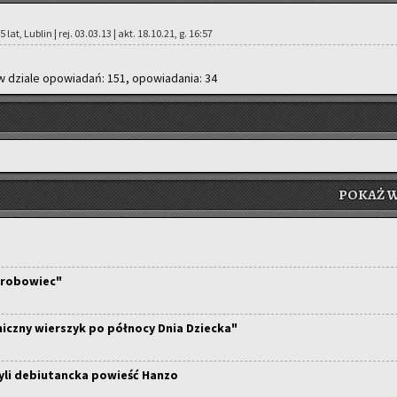
 lat, Lu­blin | rej. 03.03.13 | akt. 18.10.21, g. 16:57
w dzia­le opo­wia­dań: 151, opo­wia­da­nia: 34
POKAŻ W
grobowiec"
iczny wierszyk po północy Dnia Dziecka"
yli debiutancka powieść Hanzo