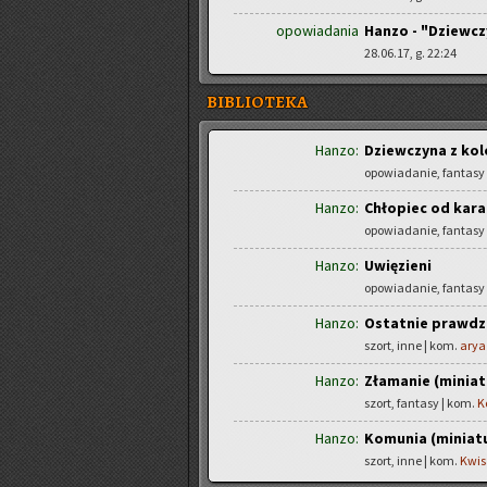
opowiadania
Hanzo - "Dziewcz
28.06.17, g. 22:24
BIBLIOTEKA
Hanzo:
Dziewczyna z ko
opowiadanie, fantasy
Hanzo:
Chłopiec od kar
opowiadanie, fantasy
Hanzo:
Uwięzieni
opowiadanie, fantasy
Hanzo:
Ostatnie prawdzi
szort, inne | kom.
arya
Hanzo:
Złamanie (miniat
szort, fantasy | kom.
K
Hanzo:
Komunia (miniat
szort, inne | kom.
Kwis