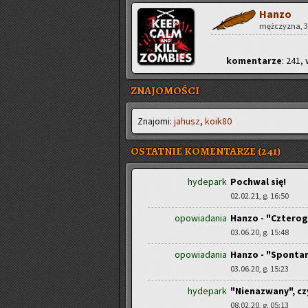
Hanzo
męż­czy­zna, 35
ko­men­ta­rze
: 241, 
ZNAJOMOŚCI
Zna­jo­mi:
ja­husz
,
ko­ik80
OSTATNIE KOMENTARZE (241)
hydepark
Pochwal się!
02.02.21, g. 16:50
opowiadania
Hanzo - "Cztero
03.06.20, g. 15:48
opowiadania
Hanzo - "Spontan
03.06.20, g. 15:23
hydepark
"Nienazwany", cz
08.02.20, g. 05:13