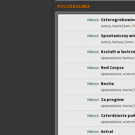
POCZEKALNIA
Hanzo:
Czterogrobowie
wiersz, horror | kom.
F
Hanzo:
Spontaniczny wie
wiersz, fantasy | kom.
Hanzo:
Kształt w lustrz
opowiadanie, fantasy
Hanzo:
Red Corpse
opowiadanie, science-
Hanzo:
Bestia
opowiadanie, horror |
Hanzo:
Za progiem
opowiadanie, horror |
Hanzo:
Czterdzieste po
opowiadanie, science-
Hanzo:
Astral