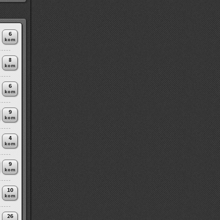
6
kom
8
kom
6
kom
9
kom
4
kom
9
kom
10
kom
26