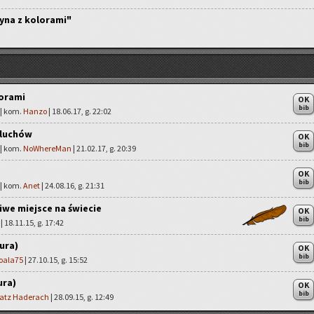
yna z kolorami"
lorami
OK
bib
 | kom.
Hanzo
| 18.06.17, g. 22:02
aluchów
OK
bib
 | kom.
NoWhereMan
| 21.02.17, g. 20:39
OK
bib
 | kom.
Anet
| 24.08.16, g. 21:31
we miejsce na świecie
OK
bib
| 18.11.15, g. 17:42
ura)
OK
bib
oala75
| 27.10.15, g. 15:52
ura)
OK
bib
atz Haderach
| 28.09.15, g. 12:49