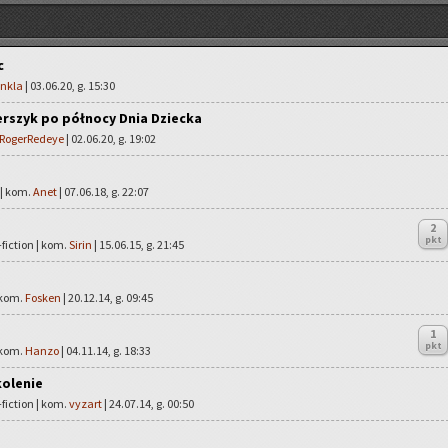
c
inkla
| 03.06.20, g. 15:30
rszyk po północy Dnia Dziecka
RogerRedeye
| 02.06.20, g. 19:02
e
 | kom.
Anet
| 07.06.18, g. 22:07
2
pkt
fiction | kom.
Sirin
| 15.06.15, g. 21:45
 kom.
Fosken
| 20.12.14, g. 09:45
1
pkt
 kom.
Hanzo
| 04.11.14, g. 18:33
kolenie
fiction | kom.
vyzart
| 24.07.14, g. 00:50