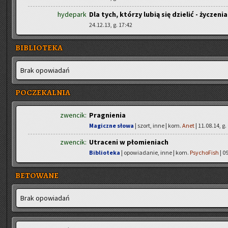
hydepark
Dla tych, którzy lubią się dzielić - życzeni
24.12.13, g. 17:42
BIBLIOTEKA
Brak opo­wia­dań
POCZEKALNIA
zwencik:
Pragnienia
Magiczne słowa
| szort, inne | kom.
Anet
| 11.08.14, g.
zwencik:
Utraceni w płomieniach
Biblioteka
| opowiadanie, inne | kom.
PsychoFish
| 0
BETOWANE
Brak opo­wia­dań