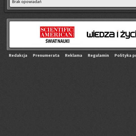
Brak opo­wia­dań
Re­dak­cja
Pre­nu­me­ra­ta
Re­kla­ma
Re­gu­la­min
Po­li­ty­ka p