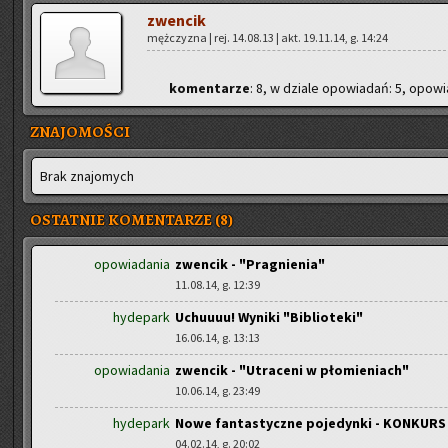
zwen­cik
męż­czy­zna | rej. 14.08.13 | akt. 19.11.14, g. 14:24
ko­men­ta­rze
: 8, w dzia­le opo­wia­dań: 5, opo­wia
ZNAJOMOŚCI
Brak zna­jo­mych
OSTATNIE KOMENTARZE (8)
opowiadania
zwencik - "Pragnienia"
11.08.14, g. 12:39
hydepark
Uchuuuu! Wyniki "Biblioteki"
16.06.14, g. 13:13
opowiadania
zwencik - "Utraceni w płomieniach"
10.06.14, g. 23:49
hydepark
Nowe fantastyczne pojedynki - KONKURS 
04.02.14, g. 20:02