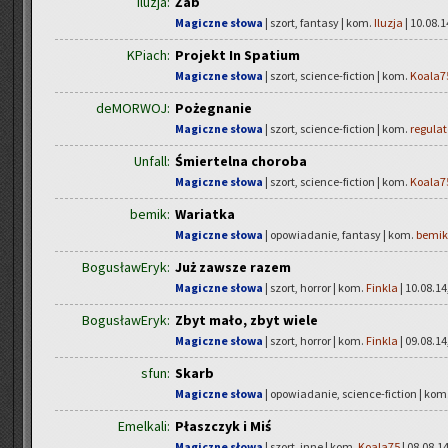
Iluzja:
Żab
Magiczne słowa
| szort, fantasy | kom.
Iluzja
| 10.08.1
KPiach:
Projekt In Spatium
Magiczne słowa
| szort, science-fiction | kom.
Koala7
deMORWOJ:
Pożegnanie
Magiczne słowa
| szort, science-fiction | kom.
regulat
Unfall:
Śmiertelna choroba
Magiczne słowa
| szort, science-fiction | kom.
Koala7
bemik:
Wariatka
Magiczne słowa
| opowiadanie, fantasy | kom.
bemik
BogusławEryk:
Już zawsze razem
Magiczne słowa
| szort, horror | kom.
Finkla
| 10.08.14
BogusławEryk:
Zbyt mało, zbyt wiele
Magiczne słowa
| szort, horror | kom.
Finkla
| 09.08.14
sfun:
Skarb
Magiczne słowa
| opowiadanie, science-fiction | kom
Emelkali:
Płaszczyk i Miś
Magiczne słowa
| szort, inne | kom.
Koala75
| 08.08.14