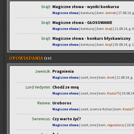
brajt:
Magiczne słowa - wyniki konkursu
Magiczne słowa
| konkursy | kom.
domek
| 17.08.14, g
brajt:
Magiczne słowa - GŁOSOWANIE
Magiczne słowa
| konkursy | kom.
brajt
| 11.08.14, g. 
brajt:
Magiczne słowa - konkurs błyskawiczny
Magiczne słowa
| konkursy | kom.
brajt
| 03.08.14, g. 
OPOWIADANIA
(19)
zwencik:
Pragnienia
Magiczne słowa
| szort, inne | kom.
Anet
| 11.08.14, g.
Lord Vedymin:
Chodź ze mną
Magiczne słowa
| szort, inne | kom.
Koala75
| 10.08.14
Reinee:
Uroboros
Magiczne słowa
| szort, science-fiction | kom.
Koala7
Serenicus:
Czy warto żyć?
Magiczne słowa
| szort, inne | kom.
regulatorzy
| 10.0