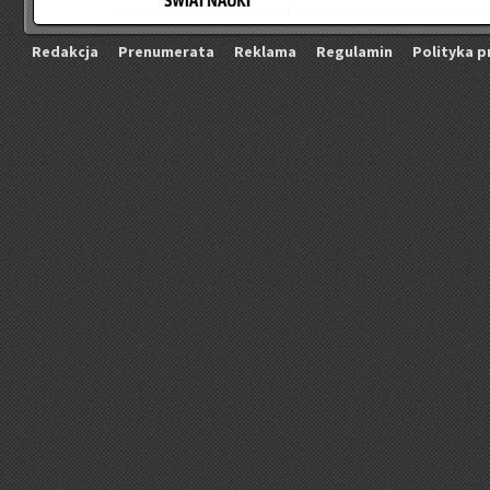
Re­dak­cja
Pre­nu­me­ra­ta
Re­kla­ma
Re­gu­la­min
Po­li­ty­ka p