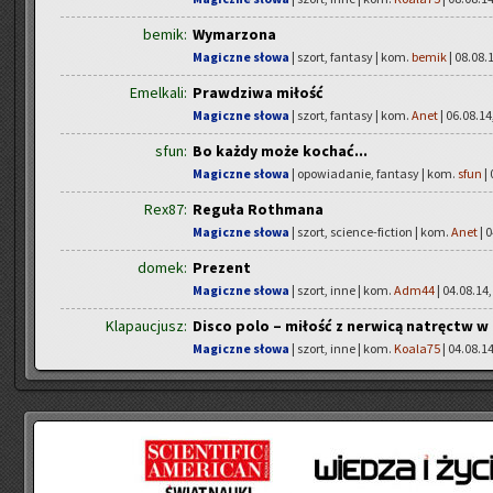
bemik:
Wymarzona
Magiczne słowa
| szort, fantasy | kom.
bemik
| 08.08.1
Emelkali:
Prawdziwa miłość
Magiczne słowa
| szort, fantasy | kom.
Anet
| 06.08.14
sfun:
Bo każdy może kochać...
Magiczne słowa
| opowiadanie, fantasy | kom.
sfun
| 
Rex87:
Reguła Rothmana
Magiczne słowa
| szort, science-fiction | kom.
Anet
| 0
domek:
Prezent
Magiczne słowa
| szort, inne | kom.
Adm44
| 04.08.14,
Klapaucjusz:
Disco polo – miłość z nerwicą natręctw w 
Magiczne słowa
| szort, inne | kom.
Koala75
| 04.08.14