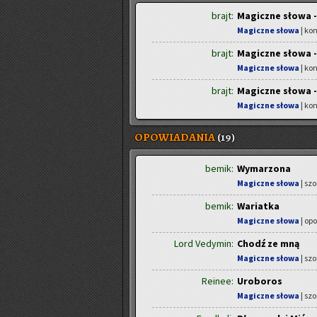
brajt:
Magiczne słowa -
Magiczne słowa
| ko
brajt:
Magiczne słowa 
Magiczne słowa
| ko
brajt:
Magiczne słowa -
Magiczne słowa
| ko
OPOWIADANIA
(19)
bemik:
Wymarzona
Magiczne słowa
| szo
bemik:
Wariatka
Magiczne słowa
| op
Lord Vedymin:
Chodź ze mną
Magiczne słowa
| szo
Reinee:
Uroboros
Magiczne słowa
| szo