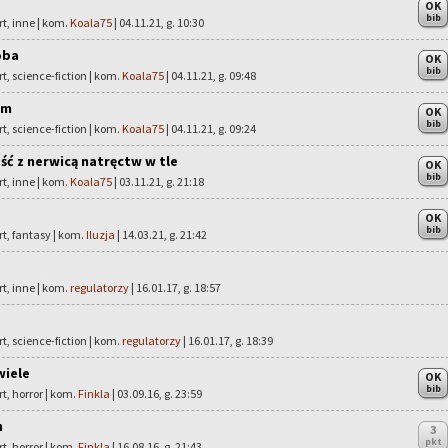
OK
bib
rt, inne | kom.
Koala75
| 04.11.21, g. 10:30
oba
OK
bib
rt, science-fiction | kom.
Koala75
| 04.11.21, g. 09:48
um
OK
bib
rt, science-fiction | kom.
Koala75
| 04.11.21, g. 09:24
ść z nerwicą natręctw w tle
OK
bib
rt, inne | kom.
Koala75
| 03.11.21, g. 21:18
OK
bib
rt, fantasy | kom.
Iluzja
| 14.03.21, g. 21:42
rt, inne | kom.
regulatorzy
| 16.01.17, g. 18:57
rt, science-fiction | kom.
regulatorzy
| 16.01.17, g. 18:39
wiele
OK
bib
rt, horror | kom.
Finkla
| 03.09.16, g. 23:59
m
3
pkt
rt, horror | kom.
Finkla
| 16.08.16, g. 21:43