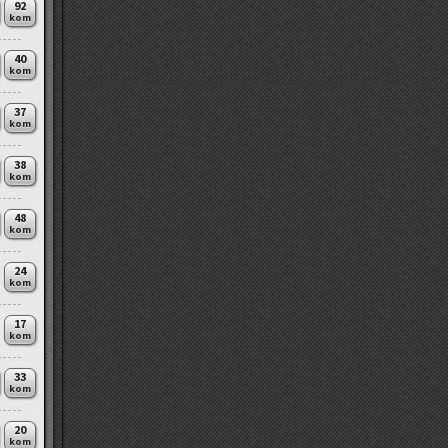
92
kom
40
kom
37
kom
38
kom
48
kom
24
kom
17
kom
33
kom
20
kom