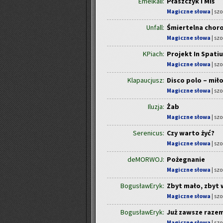
Emelkali:
Płaszczyk i Miś
Magiczne słowa
| szo
Unfall:
Śmiertelna chor
Magiczne słowa
| szo
KPiach:
Projekt In Spati
Magiczne słowa
| szo
Klapaucjusz:
Disco polo – miło
Magiczne słowa
| szo
Iluzja:
Żab
Magiczne słowa
| szo
Serenicus:
Czy warto żyć?
Magiczne słowa
| szo
deMORWOJ:
Pożegnanie
Magiczne słowa
| szo
BogusławEryk:
Zbyt mało, zbyt 
Magiczne słowa
| szo
BogusławEryk:
Już zawsze raze
Magiczne słowa
| szo