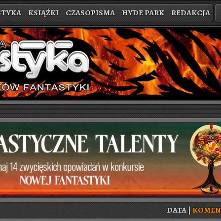
STYKA
KSIĄŻKI
CZASOPISMA
HYDE PARK
REDAKCJA
DATA
|
KO­MEN­