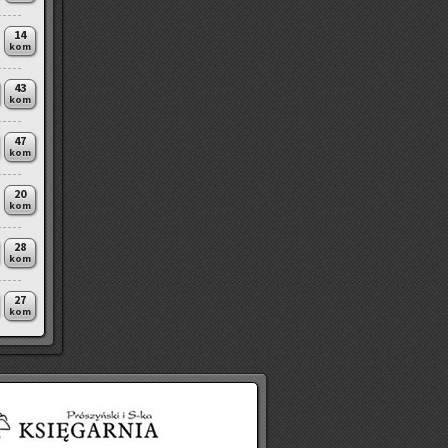
14
kom
43
kom
47
kom
20
kom
28
kom
27
kom