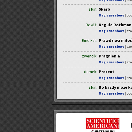
sfun:
Skarb
Magiczne słowa
| op
Rex87:
Reguła Rothman
Magiczne słowa
| szo
Emelkali:
Prawdziwa miłoś
Magiczne słowa
| szo
zwencik:
Pragnienia
Magiczne słowa
| szo
domek:
Prezent
Magiczne słowa
| szo
sfun:
Bo każdy może ko
Magiczne słowa
| op