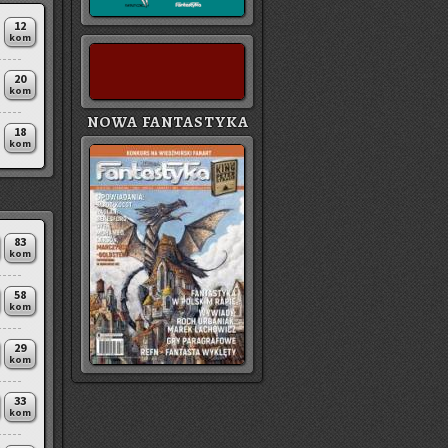
12
kom
20
kom
NOWA FANTASTYKA
18
kom
83
kom
58
kom
29
kom
33
kom