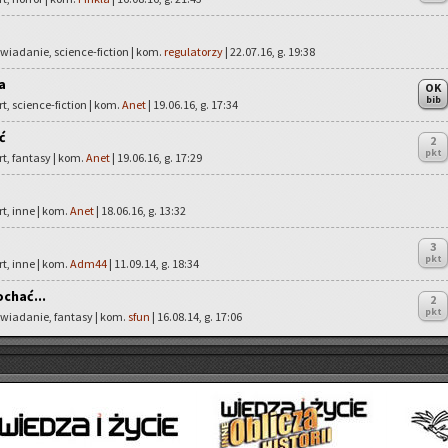
owiadanie, science-fiction | kom.
regulatorzy
| 22.07.16, g. 19:38
a
OK
bib
rt, science-fiction | kom.
Anet
| 19.06.16, g. 17:34
ć
2
pkt
rt, fantasy | kom.
Anet
| 19.06.16, g. 17:29
rt, inne | kom.
Anet
| 18.06.16, g. 13:32
3
pkt
rt, inne | kom.
Adm44
| 11.09.14, g. 18:34
chać...
2
pkt
owiadanie, fantasy | kom.
sfun
| 16.08.14, g. 17:06