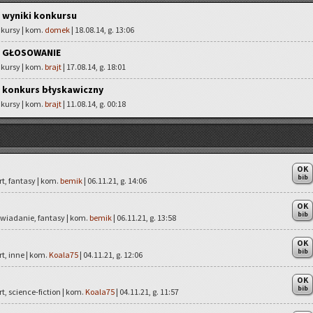
 wyniki konkursu
nkursy | kom.
domek
| 18.08.14, g. 13:06
- GŁOSOWANIE
nkursy | kom.
brajt
| 17.08.14, g. 18:01
 konkurs błyskawiczny
nkursy | kom.
brajt
| 11.08.14, g. 00:18
OK
bib
rt, fantasy | kom.
bemik
| 06.11.21, g. 14:06
OK
bib
owiadanie, fantasy | kom.
bemik
| 06.11.21, g. 13:58
OK
bib
rt, inne | kom.
Koala75
| 04.11.21, g. 12:06
OK
bib
rt, science-fiction | kom.
Koala75
| 04.11.21, g. 11:57