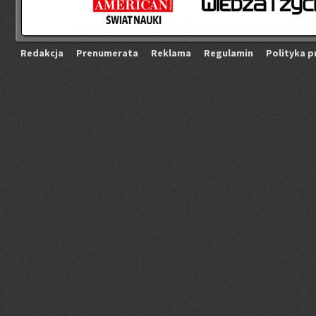
Re­dak­cja
Pre­nu­me­ra­ta
Re­kla­ma
Re­gu­la­min
Po­li­ty­ka p