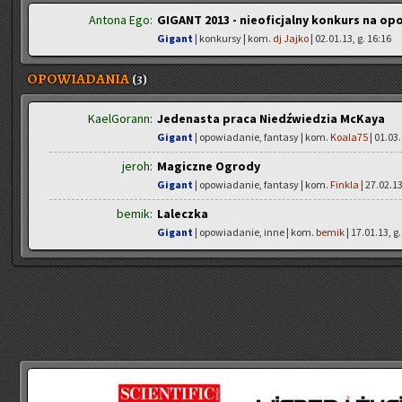
Antona Ego:
GIGANT 2013 - nieoficjalny konkurs na o
Gigant
| konkursy | kom.
dj Jajko
| 02.01.13, g. 16:16
OPOWIADANIA
(3)
KaelGorann:
Jedenasta praca Niedźwiedzia McKaya
Gigant
| opowiadanie, fantasy | kom.
Koala75
| 01.03.
jeroh:
Magiczne Ogrody
Gigant
| opowiadanie, fantasy | kom.
Finkla
| 27.02.13
bemik:
Laleczka
Gigant
| opowiadanie, inne | kom.
bemik
| 17.01.13, g