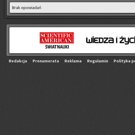
Brak opo­wia­dań
Re­dak­cja
Pre­nu­me­ra­ta
Re­kla­ma
Re­gu­la­min
Po­li­ty­ka p