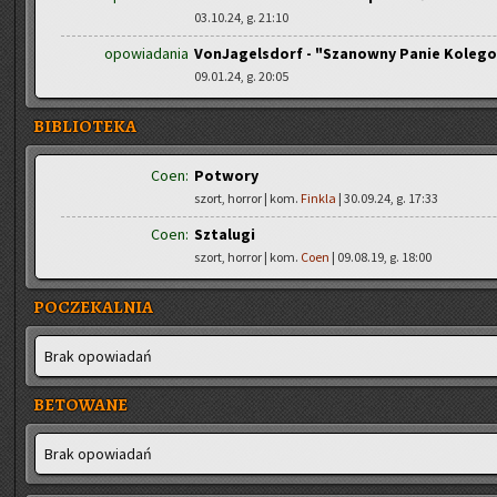
03.10.24, g. 21:10
opowiadania
VonJagelsdorf - "Szanowny Panie Kolego
09.01.24, g. 20:05
BIBLIOTEKA
Coen:
Potwory
szort, horror | kom.
Finkla
| 30.09.24, g. 17:33
Coen:
Sztalugi
szort, horror | kom.
Coen
| 09.08.19, g. 18:00
POCZEKALNIA
Brak opo­wia­dań
BETOWANE
Brak opo­wia­dań