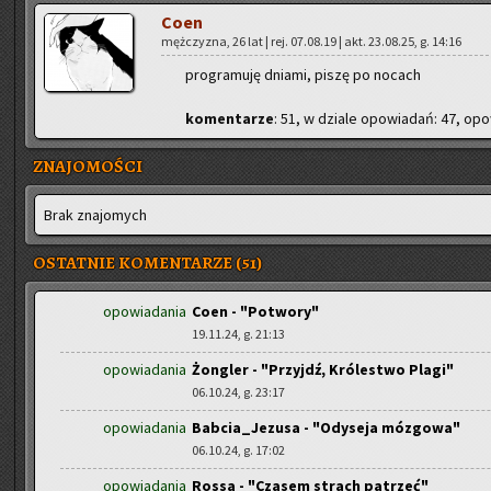
Coen
męż­czy­zna, 26 lat | rej. 07.08.19 | akt. 23.08.25, g. 14:16
pro­gra­mu­ję dnia­mi, piszę po no­cach
ko­men­ta­rze
: 51, w dzia­le opo­wia­dań: 47, opo­
ZNAJOMOŚCI
Brak zna­jo­mych
OSTATNIE KOMENTARZE (51)
opowiadania
Coen - "Potwory"
19.11.24, g. 21:13
opowiadania
Żongler - "Przyjdź, Królestwo Plagi"
06.10.24, g. 23:17
opowiadania
Babcia_Jezusa - "Odyseja mózgowa"
06.10.24, g. 17:02
opowiadania
Rossa - "Czasem strach patrzeć"