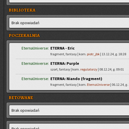
BIBLIOTEKA
Brak opo­wia­dań
POCZEKALNIA
EternaUniverse:
ETERNA - Eric
fragment, fantasy | kom.
piotr_jbk
| 13.12.24, g. 18:28
EternaUniverse:
ETERNA: Purple
szort, fantasy | kom.
regulatorzy
| 08.12.24, g. 09:01
EternaUniverse:
ETERNA: Niando (fragment)
fragment, fantasy | kom.
EternaUniverse
| 06.12.24, g.
BETOWANE
Brak opo­wia­dań
Brak opo­wia­dań