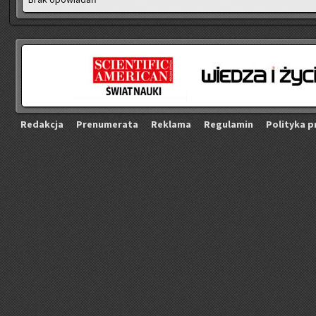
Re­dak­cja
Pre­nu­me­ra­ta
Re­kla­ma
Re­gu­la­min
Po­li­ty­ka p