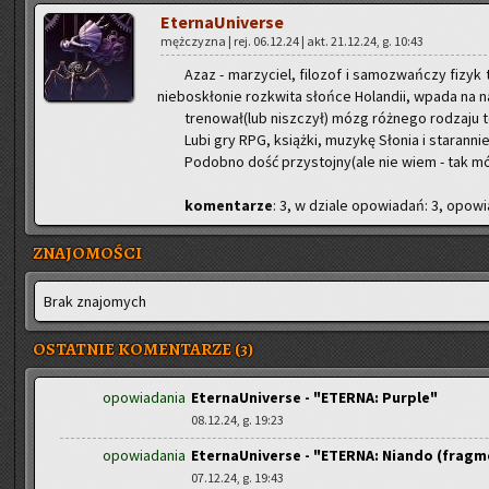
Eter­naU­ni­ver­se
męż­czy­zna | rej. 06.12.24 | akt. 21.12.24, g. 10:43
Azaz - ma­rzy­ciel, fi­lo­zof i sa­mo­zwań­czy fi
nie­bo­skło­nie roz­kwi­ta słoń­ce Ho­lan­dii, wpada na n
tre­no­wał(lub nisz­czył) mózg róż­ne­go ro­dza­ju te
Lubi gry RPG, książ­ki, mu­zy­kę Sło­nia i sta­ran­ni
Po­dob­no dość przy­stoj­ny(ale nie wiem - tak m
ko­men­ta­rze
: 3, w dzia­le opo­wia­dań: 3, opo­wia
ZNAJOMOŚCI
Brak zna­jo­mych
OSTATNIE KOMENTARZE (3)
opowiadania
EternaUniverse - "ETERNA: Purple"
08.12.24, g. 19:23
opowiadania
EternaUniverse - "ETERNA: Niando (fragm
07.12.24, g. 19:43