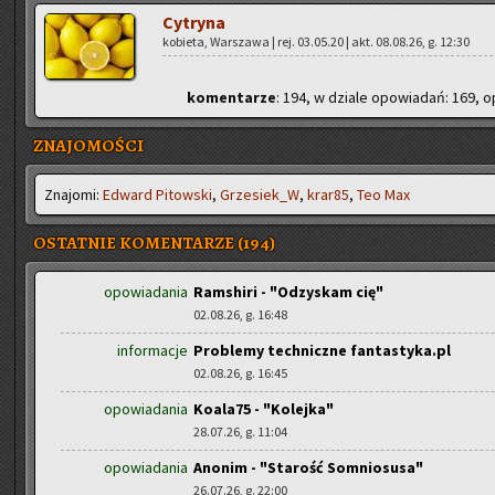
Cy­try­na
ko­bie­ta, War­sza­wa | rej. 03.05.20 | akt. 08.08.26, g. 12:30
ko­men­ta­rze
: 194, w dzia­le opo­wia­dań: 169, o
ZNAJOMOŚCI
Zna­jo­mi:
Edward Pi­tow­ski
,
Grze­siek_W
,
kra­r85
,
Teo Max
OSTATNIE KOMENTARZE (194)
opowiadania
Ramshiri - "Odzyskam cię"
02.08.26, g. 16:48
informacje
Problemy techniczne fantastyka.pl
02.08.26, g. 16:45
opowiadania
Koala75 - "Kolejka"
28.07.26, g. 11:04
opowiadania
Anonim - "Starość Somniosusa"
26.07.26, g. 22:00