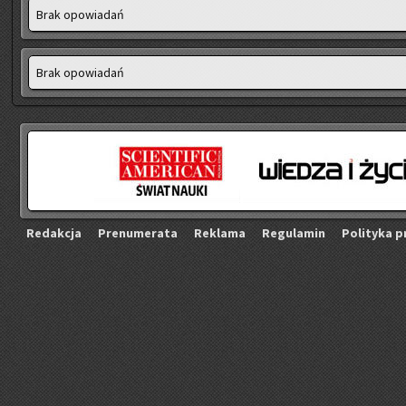
Brak opo­wia­dań
Brak opo­wia­dań
Re­dak­cja
Pre­nu­me­ra­ta
Re­kla­ma
Re­gu­la­min
Po­li­ty­ka p