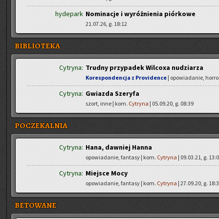
hydepark
Nominacje i wyróżnienia piórkowe
21.07.26, g. 18:12
BIBLIOTEKA
Cytryna:
Trudny przypadek Wilcoxa nudziarza
Korespondencja z Providence
| opowiadanie, horro
Cytryna:
Gwiazda Szeryfa
szort, inne | kom.
Cytryna
| 05.09.20, g. 08:39
POCZEKALNIA
Cytryna:
Hana, dawniej Hanna
opowiadanie, fantasy | kom.
Cytryna
| 09.03.21, g. 13:
Cytryna:
Miejsce Mocy
opowiadanie, fantasy | kom.
Cytryna
| 27.09.20, g. 18:
BETOWANE