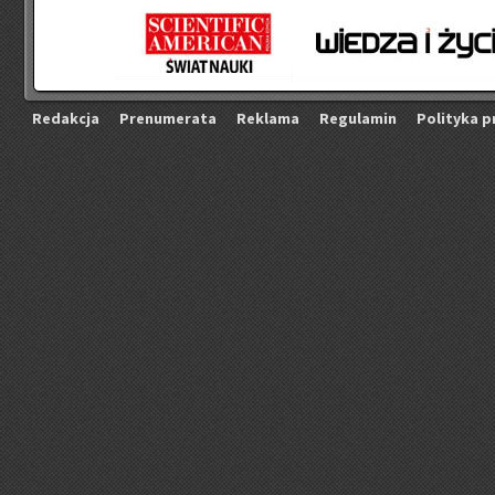
Re­dak­cja
Pre­nu­me­ra­ta
Re­kla­ma
Re­gu­la­min
Po­li­ty­ka p