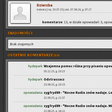
Dzierz­ba
ko­bie­ta | rej. 30.07.25 | akt. 07.08.26, g. 07:17
ko­men­ta­rze
: 13, w dzia­le opo­wia­dań: 3, opo­wi
ZNAJOMOŚCI
Brak zna­jo­mych
OSTATNIE KOMENTARZE (13)
hydepark
Wzajemna pomoc różna przy pisaniu opo
05.12.25, g. 20:23
hydepark
Odstraszacz
25.08.25, g. 20:15
opowiadania
zygfryd89 - "Nocne Radio znów nadaje. Lo
23.08.25, g. 21:57
opowiadania
zygfryd89 - "Nocne Radio znów nadaje. M
23.08.25, g. 18:12