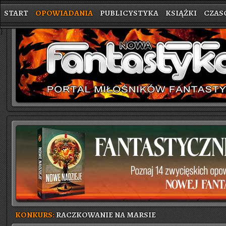
START
OPOWIADANIA
PUBLICYSTYKA
KSIĄŻKI
CZAS
}
KONKURS:
RACZKOWANIE NA MARSIE