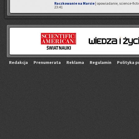
Raczkowanie na Marsie
| opowiadanie, science-fict
23:41
Re­dak­cja
Pre­nu­me­ra­ta
Re­kla­ma
Re­gu­la­min
Po­li­ty­ka p