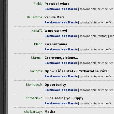
Finkla:
Prawda i wiara
Raczkowanie na Marsie
| opowiadanie, science-fict
Dr Tantros:
Vanilla Mars
Raczkowanie na Marsie
| opowiadanie, science-fict
katia72:
W morzu krwi
Raczkowanie na Marsie
| opowiadanie, fantasy | ko
Idaho:
Kwarantanna
Raczkowanie na Marsie
| opowiadanie, science-fict
Staruch:
Czerwone, zielone...
Raczkowanie na Marsie
| opowiadanie, science-fict
Ganomir:
Opowieść ze statku "Szkarłatna Róża"
Raczkowanie na Marsie
| opowiadanie, science-fict
Monique.M:
Opportunity
Raczkowanie na Marsie
| opowiadanie, science-fict
Chrościsko:
I'll be seeing you, Oppy
Raczkowanie na Marsie
| opowiadanie, science-fict
chalbarczyk:
Matka