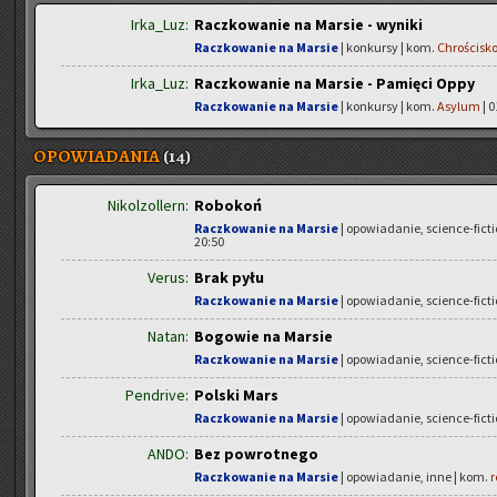
Irka_Luz:
Raczkowanie na Marsie - wyniki
Raczkowanie na Marsie
| konkursy | kom.
Chrościsk
Irka_Luz:
Raczkowanie na Marsie - Pamięci Oppy
Raczkowanie na Marsie
| konkursy | kom.
Asylum
| 0
OPOWIADANIA
(14)
Nikolzollern:
Robokoń
Raczkowanie na Marsie
| opowiadanie, science-fict
20:50
Verus:
Brak pyłu
Raczkowanie na Marsie
| opowiadanie, science-fict
Natan:
Bogowie na Marsie
Raczkowanie na Marsie
| opowiadanie, science-fict
Pendrive:
Polski Mars
Raczkowanie na Marsie
| opowiadanie, science-fict
ANDO:
Bez powrotnego
Raczkowanie na Marsie
| opowiadanie, inne | kom.
r